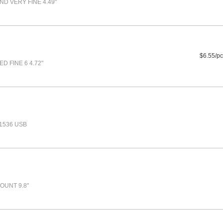
D VERY FINE 4.49"
$6.55/pc
D FINE 6 4.72"
1536 USB
OUNT 9.8"