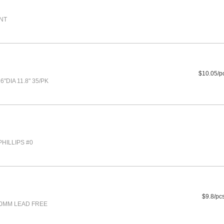
NT
$10.05/p
"DIA 11.8" 35/PK
HILLIPS #0
$9.8/pc
.0MM LEAD FREE