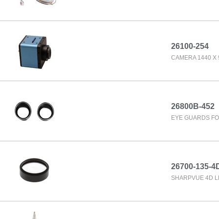
26100-254
CAMERA 1440 X 
26800B-452
EYE GUARDS FO
26700-135-4
SHARPVUE 4D 