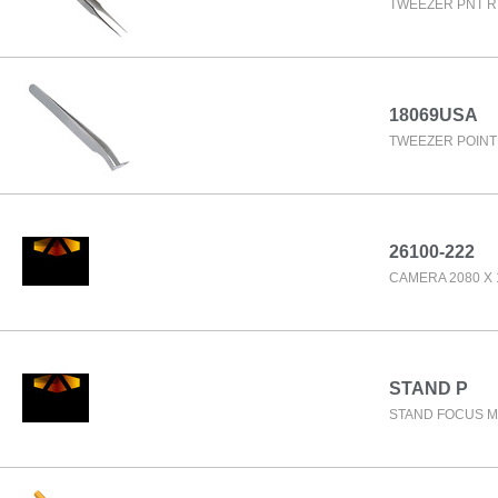
TWEEZER PNT RN
18069USA
TWEEZER POINTE
26100-222
CAMERA 2080 X 
STAND P
STAND FOCUS M