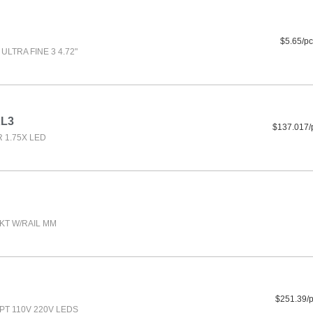
$5.65/pc
LTRA FINE 3 4.72"
XL3
$137.017/
 1.75X LED
SKT W/RAIL MM
$251.39/
PT 110V 220V LEDS