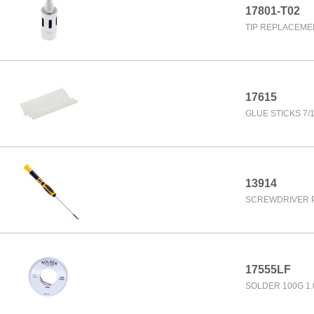
17801-T02
TIP REPLACEME
17615
GLUE STICKS 7/16
13914
SCREWDRIVER P
17555LF
SOLDER 100G 1