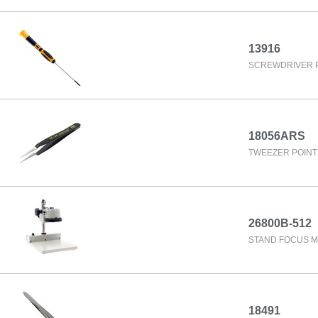
13916
SCREWDRIVER P
18056ARS
TWEEZER POINT 
26800B-512
STAND FOCUS M
18491