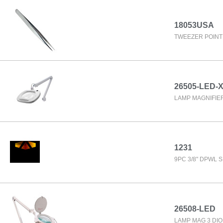
18053USA
TWEEZER POINT U
26505-LED-
LAMP MAGNIFIER
1231
9PC 3/8" DPWL 
26508-LED
LAMP MAG 3 DIO