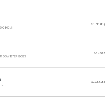
$1999.81/
900 HDMI
$6.35/pc
R DSW EYEPIECES
D
$122.715/
LENS