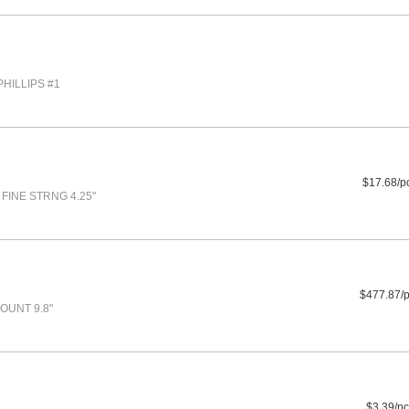
HILLIPS #1
$17.68/p
FINE STRNG 4.25"
$477.87/
OUNT 9.8"
$3.39/pc