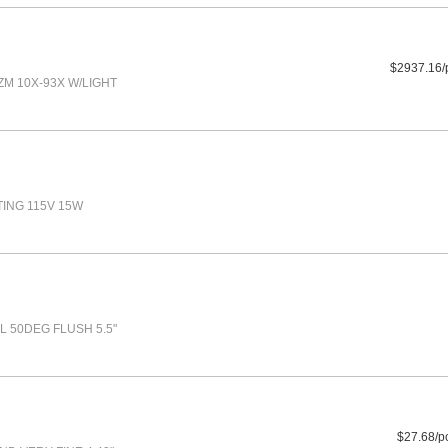
$2937.16/
M 10X-93X W/LIGHT
ING 115V 15W
L 50DEG FLUSH 5.5"
$27.68/p