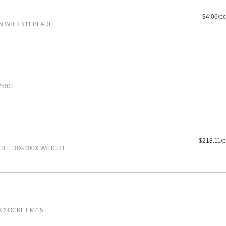
$4.06/pc
N WITH #11 BLADE
250G
$218.11/p
TL 10X-200X W/LIGHT
X SOCKET M4.5