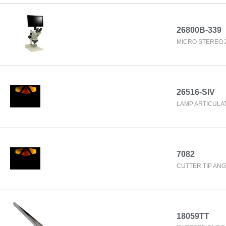
26800B-339
MICRO STEREO Z
26516-SIV
LAMP ARTICULAT
7082
CUTTER TIP ANG
18059TT