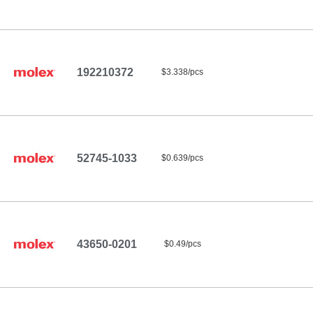
192210372
$3.338/pcs
52745-1033
$0.639/pcs
43650-0201
$0.49/pcs