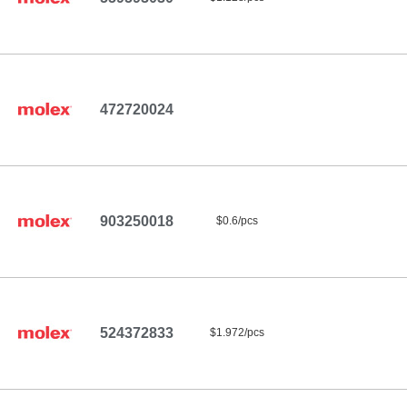
472720024
903250018
$0.6/pcs
524372833
$1.972/pcs