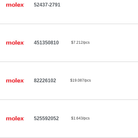
52437-2791
451350810
$7.212/pcs
82226102
$19.087/pcs
525592052
$1.643/pcs