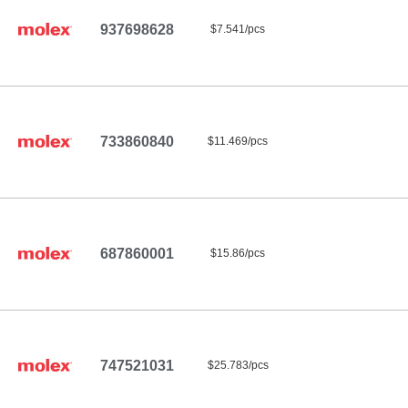
937698628
$7.541/pcs
733860840
$11.469/pcs
687860001
$15.86/pcs
747521031
$25.783/pcs