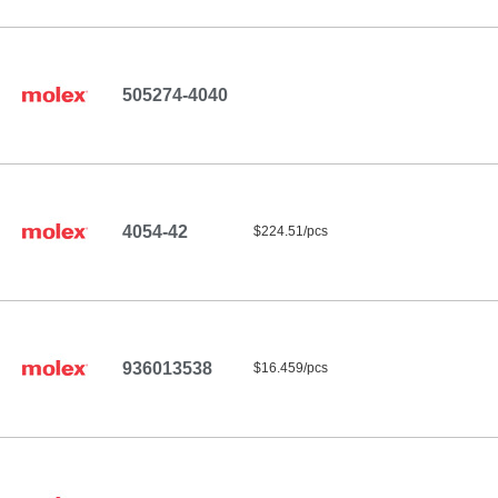
505274-4040
4054-42
$224.51/pcs
936013538
$16.459/pcs