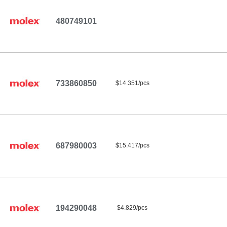
480749101
733860850
$14.351/pcs
687980003
$15.417/pcs
194290048
$4.829/pcs