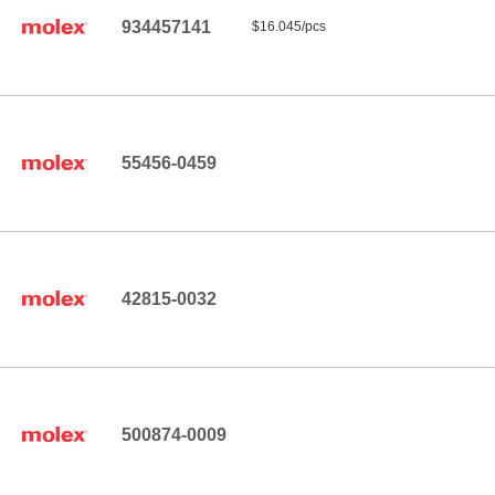
934457141
$16.045/pcs
55456-0459
42815-0032
500874-0009