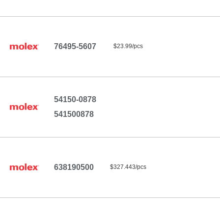
76495-5607
$23.99/pcs
54150-0878
541500878
638190500
$327.443/pcs