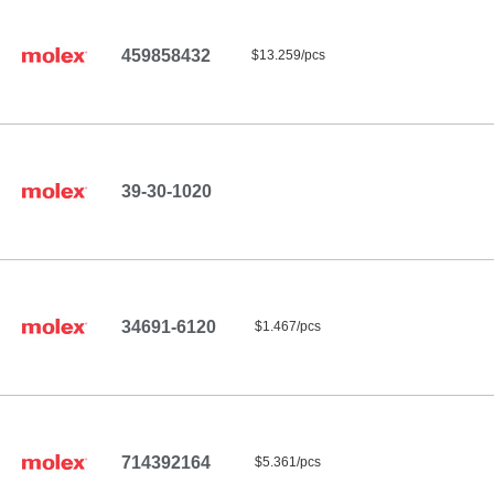
459858432
$13.259/pcs
39-30-1020
34691-6120
$1.467/pcs
714392164
$5.361/pcs