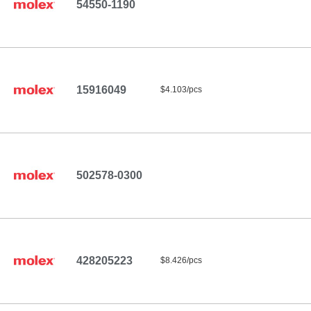
54550-1190
15916049
$4.103/pcs
502578-0300
428205223
$8.426/pcs