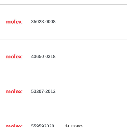
35023-0008
43650-0318
53307-2012
559593030
$1.128/pcs