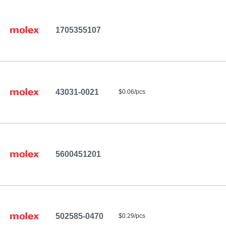
1705355107
43031-0021
$0.06/pcs
5600451201
502585-0470
$0.29/pcs