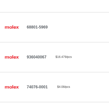
68801-5969
936040067
$16.479/pcs
74076-0001
$4.08/pcs