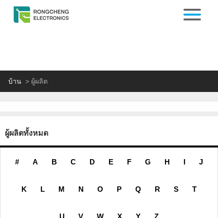
บ้าน
>
ผู้ผลิต
ผู้ผลิตทั้งหมด
#
A
B
C
D
E
F
G
H
I
J
K
L
M
N
O
P
Q
R
S
T
U
V
W
X
Y
Z