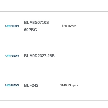
BLM8G0710S-
$28.16/pcs
60PBG
BLM9D2327-25B
BLF242
$140.735/pcs