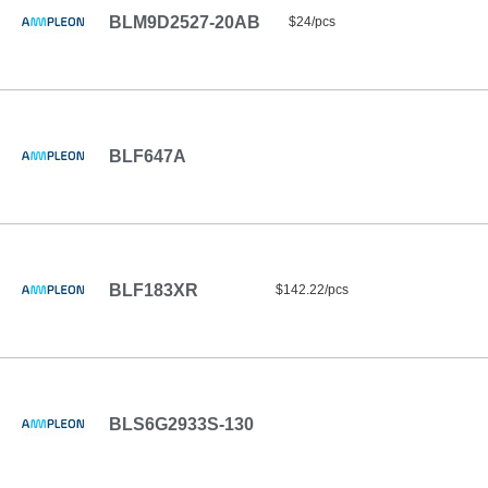
BLM9D2527-20AB
$24/pcs
BLF647A
BLF183XR
$142.22/pcs
BLS6G2933S-130