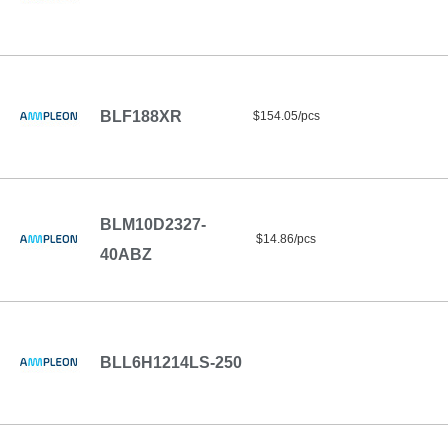
BLF188XR
$154.05/pcs
BLM10D2327-
$14.86/pcs
40ABZ
BLL6H1214LS-250