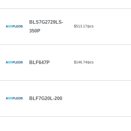
BLS7G2729LS-
$513.17/pcs
350P
BLF647P
$146.74/pcs
BLF7G20L-200