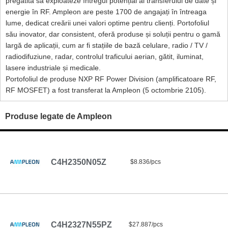
pregătită să exploateze întregul potențial al transferului de date și
energie în RF. Ampleon are peste 1700 de angajați în întreaga
lume, dedicat creării unei valori optime pentru clienți. Portofoliul
său inovator, dar consistent, oferă produse și soluții pentru o gamă
largă de aplicații, cum ar fi stațiile de bază celulare, radio / TV /
radiodifuziune, radar, controlul traficului aerian, gătit, iluminat,
lasere industriale și medicale.
Portofoliul de produse NXP RF Power Division (amplificatoare RF,
RF MOSFET) a fost transferat la Ampleon (5 octombrie 2105).
Produse legate de Ampleon
C4H2350N05Z
$8.836/pcs
C4H2327N55PZ
$27.887/pcs