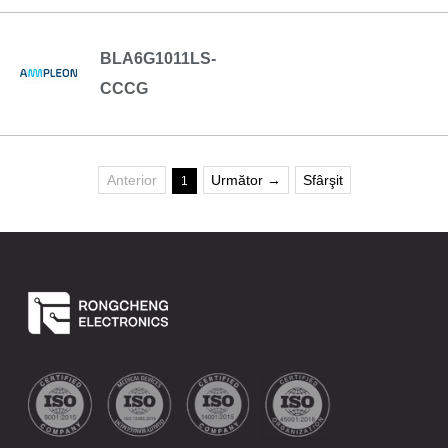
BLA6G1011LS-
CCCG
Anterior
Următor →
Sfârşit
1