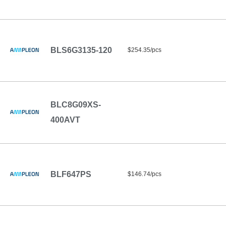
BLS6G3135-120
$254.35/pcs
BLC8G09XS-
400AVT
BLF647PS
$146.74/pcs