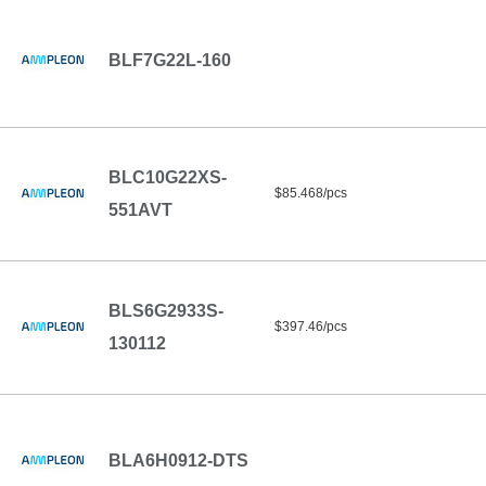
BLF7G22L-160
BLC10G22XS-
$85.468/pcs
551AVT
BLS6G2933S-
$397.46/pcs
130112
BLA6H0912-DTS