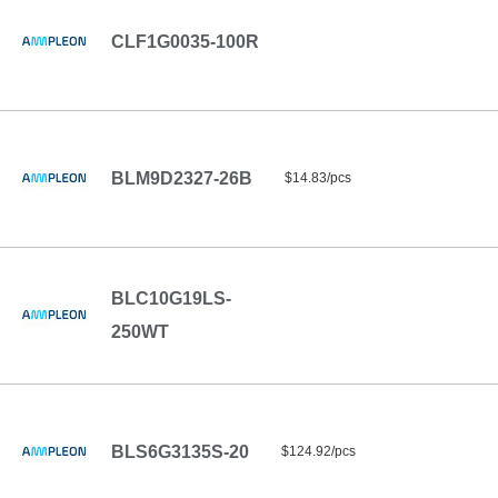
CLF1G0035-100R
BLM9D2327-26B
$14.83/pcs
BLC10G19LS-
250WT
BLS6G3135S-20
$124.92/pcs