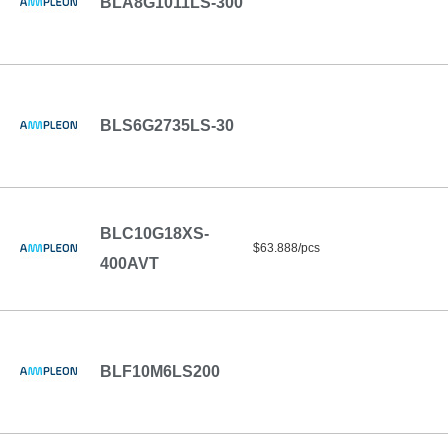
BLA8G1011LS-300
BLS6G2735LS-30
BLC10G18XS-
$63.888/pcs
400AVT
BLF10M6LS200