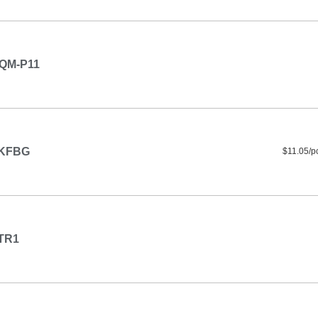
QM-P11
KFBG
$11.05/p
TR1