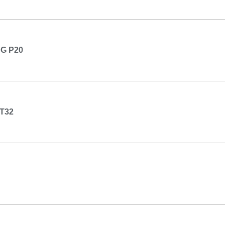
G P20
T32