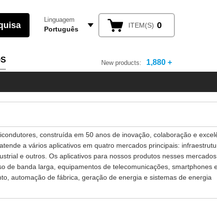
Linguagem
0
ITEM(S)
Português
OS
1,880 +
New products:
micondutores, construída em 50 anos de inovação, colaboração e excel
ende a vários aplicativos em quatro mercados principais: infraestrut
strial e outros. Os aplicativos para nossos produtos nesses mercados 
esso de banda larga, equipamentos de telecomunicações, smartphones 
to, automação de fábrica, geração de energia e sistemas de energia