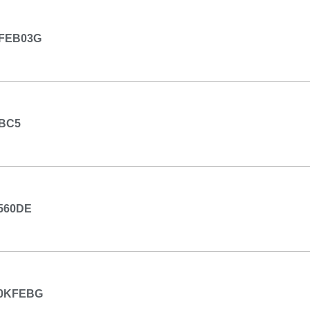
FEB03G
BC5
560DE
0KFEBG