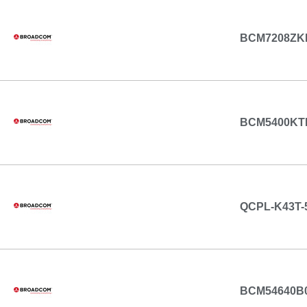
BCM7208ZK
BCM5400KT
QCPL-K43T-
BCM54640B