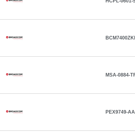
HCPL-0601-
BCM7400ZK
MSA-0884-T
PEX9749-A