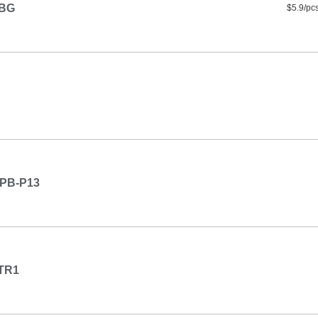
BG
$5.9/pc
PB-P13
TR1