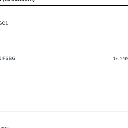
SC1
0IFSBG
$26.97/p