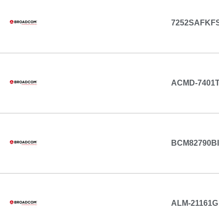
7252SAFKF
ACMD-7401
BCM82790B
ALM-21161G