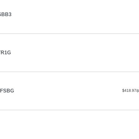
SBB3
TR1G
IFSBG
$418.97/