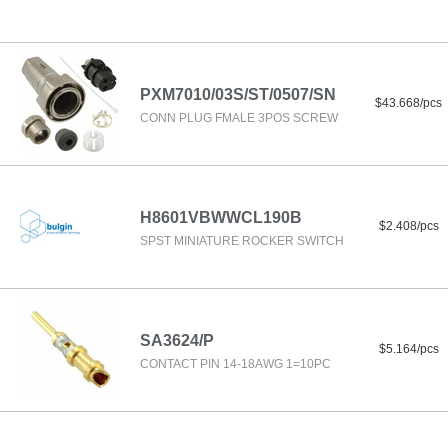
PXM7010/03S/ST/0507/SN
$43.668/pcs
CONN PLUG FMALE 3POS SCREW
H8601VBWWCL190B
$2.408/pcs
SPST MINIATURE ROCKER SWITCH
SA3624/P
$5.164/pcs
CONTACT PIN 14-18AWG 1=10PC