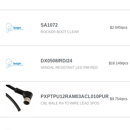
SA1072
$2.045/pcs
ROCKER BOOT CLEAR
DX0508/RD/24
$16.149/pcs
VANDAL RESISTANT LED PMI RED
PXPTPU12RAM03ACL010PUR
$9.754/pcs
CBL MALE RA TO WIRE LEAD 3POS