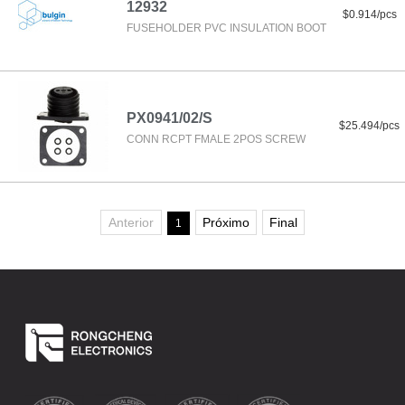
12932
$0.914/pcs
FUSEHOLDER PVC INSULATION BOOT
PX0941/02/S
$25.494/pcs
CONN RCPT FMALE 2POS SCREW
Anterior
Próximo
Final
1