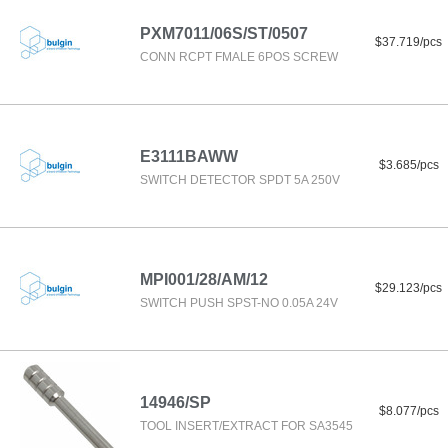
PXM7011/06S/ST/0507
$37.719/pcs
CONN RCPT FMALE 6POS SCREW
E3111BAWW
$3.685/pcs
SWITCH DETECTOR SPDT 5A 250V
MPI001/28/AM/12
$29.123/pcs
SWITCH PUSH SPST-NO 0.05A 24V
14946/SP
$8.077/pcs
TOOL INSERT/EXTRACT FOR SA3545