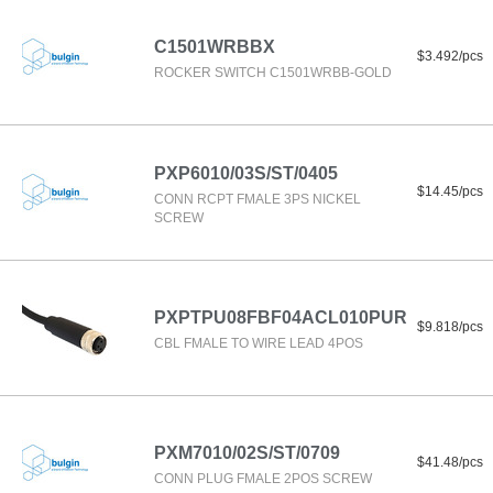
C1501WRBBX
$3.492/pcs
ROCKER SWITCH C1501WRBB-GOLD
PXP6010/03S/ST/0405
$14.45/pcs
CONN RCPT FMALE 3PS NICKEL
SCREW
PXPTPU08FBF04ACL010PUR
$9.818/pcs
CBL FMALE TO WIRE LEAD 4POS
PXM7010/02S/ST/0709
$41.48/pcs
CONN PLUG FMALE 2POS SCREW