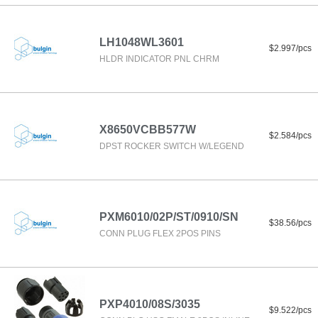
LH1048WL3601
$2.997/pcs
HLDR INDICATOR PNL CHRM
X8650VCBB577W
$2.584/pcs
DPST ROCKER SWITCH W/LEGEND
PXM6010/02P/ST/0910/SN
$38.56/pcs
CONN PLUG FLEX 2POS PINS
PXP4010/08S/3035
$9.522/pcs