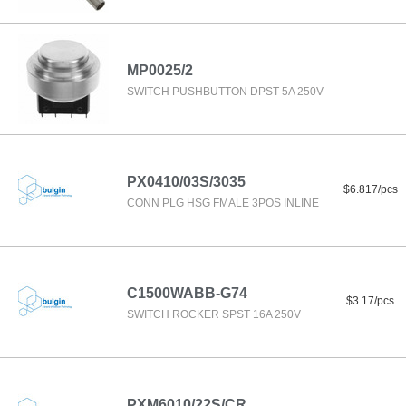
MP0025/2
SWITCH PUSHBUTTON DPST 5A 250V
PX0410/03S/3035
$6.817/pcs
CONN PLG HSG FMALE 3POS INLINE
C1500WABB-G74
$3.17/pcs
SWITCH ROCKER SPST 16A 250V
PXM6010/22S/CR