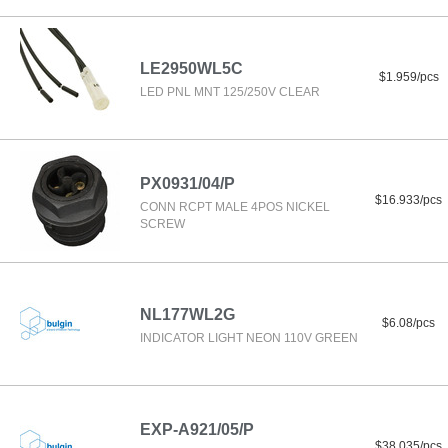
LE2950WL5C
$1.959/pcs
LED PNL MNT 125/250V CLEAR
PX0931/04/P
$16.933/pcs
CONN RCPT MALE 4POS NICKEL
SCREW
NL177WL2G
$6.08/pcs
INDICATOR LIGHT NEON 110V GREEN
EXP-A921/05/P
$38.035/pcs