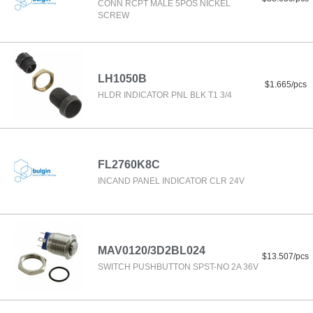
CONN RCPT MALE 5POS NICKEL
SCREW
LH1050B
$1.665/pcs
HLDR INDICATOR PNL BLK T1 3/4
FL2760K8C
INCAND PANEL INDICATOR CLR 24V
MAV0120/3D2BL024
$13.507/pcs
SWITCH PUSHBUTTON SPST-NO 2A 36V