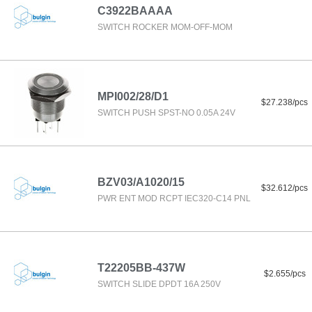
C3922BAAAA
SWITCH ROCKER MOM-OFF-MOM
MPI002/28/D1
$27.238/pcs
SWITCH PUSH SPST-NO 0.05A 24V
BZV03/A1020/15
$32.612/pcs
PWR ENT MOD RCPT IEC320-C14 PNL
T22205BB-437W
$2.655/pcs
SWITCH SLIDE DPDT 16A 250V