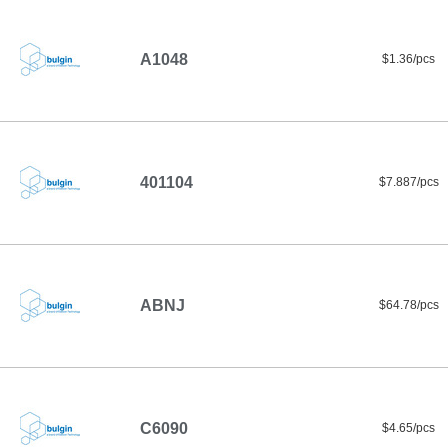
A1048
$1.36/pcs
401104
$7.887/pcs
ABNJ
$64.78/pcs
C6090
$4.65/pcs