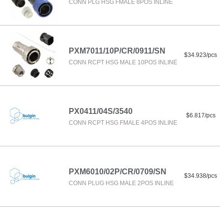
CONN PLG HSG FMALE 8POS INLINE
PXM7011/10P/CR/0911/SN
$34.923/pcs
CONN RCPT HSG MALE 10POS INLINE
PX0411/04S/3540
$6.817/pcs
CONN RCPT HSG FMALE 4POS INLINE
PXM6010/02P/CR/0709/SN
$34.938/pcs
CONN PLUG HSG MALE 2POS INLINE