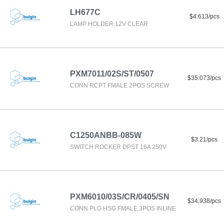
LH677C
$4.613/pcs
LAMP HOLDER 12V CLEAR
PXM7011/02S/ST/0507
$35.073/pcs
CONN RCPT FMALE 2POS SCREW
C1250ANBB-085W
$3.21/pcs
SWITCH ROCKER DPST 16A 250V
PXM6010/03S/CR/0405/SN
$34.938/pcs
CONN PLG HSG FMALE 3POS INLINE