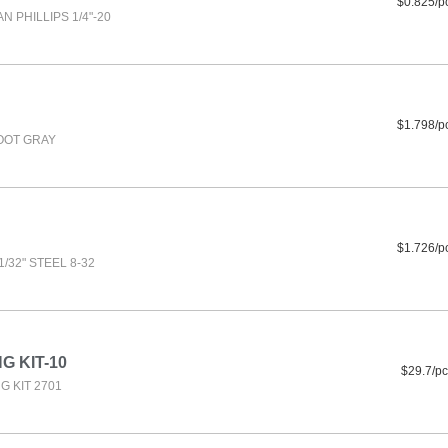
$0.825/p
 PHILLIPS 1/4"-20
$1.798/p
OOT GRAY
$1.726/p
/32" STEEL 8-32
G KIT-10
$29.7/pc
G KIT 2701