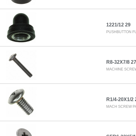
1221/12 29
PUSHBUTTON FU
R8-32X7/8 2
MACHINE SCREW 
R1/4-20X1/2 
MACH SCREW PAN