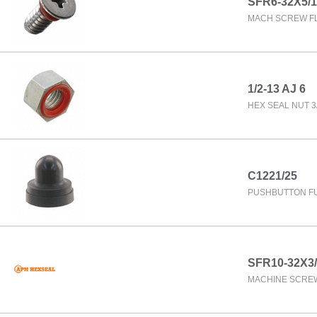
SFR6-32X5/1
MACH SCREW FLA
1/2-13 AJ 6
HEX SEAL NUT 3/
C1221/25
PUSHBUTTON FU
SFR10-32X3/
MACHINE SCREW 