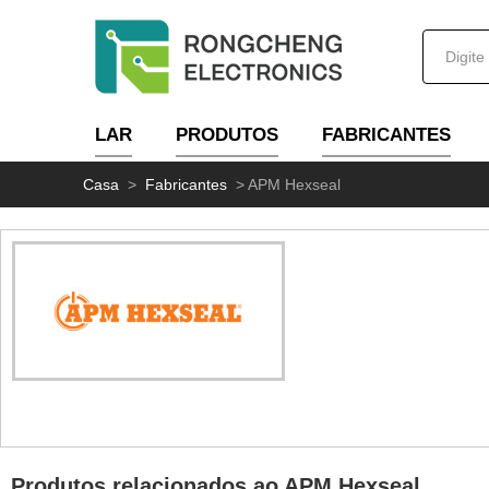
LAR
PRODUTOS
FABRICANTES
Casa
>
Fabricantes
>
APM Hexseal
Produtos relacionados ao APM Hexseal