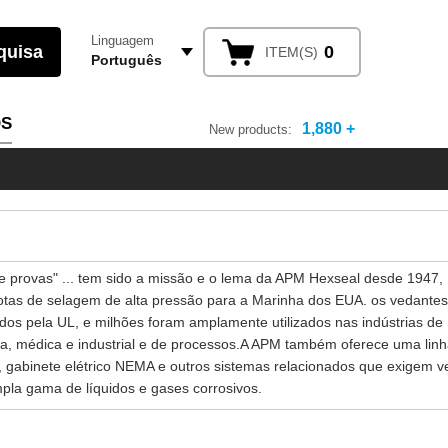
Linguagem
0
ITEM(S)
Português
OS
1,880 +
New products:
 provas" ... tem sido a missão e o lema da APM Hexseal desde 1947,
otas de selagem de alta pressão para a Marinha dos EUA. os vedante
os pela UL, e milhões foram amplamente utilizados nas indústrias de
ha, médica e industrial e de processos.A APM também oferece uma lin
, gabinete elétrico NEMA e outros sistemas relacionados que exigem 
pla gama de líquidos e gases corrosivos.