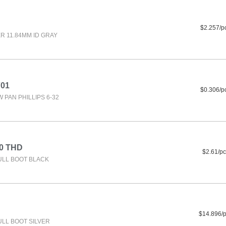
$2.257/p
R 11.84MM ID GRAY
701
$0.306/p
PAN PHILLIPS 6-32
10 THD
$2.61/pc
LL BOOT BLACK
$14.896/
LL BOOT SILVER