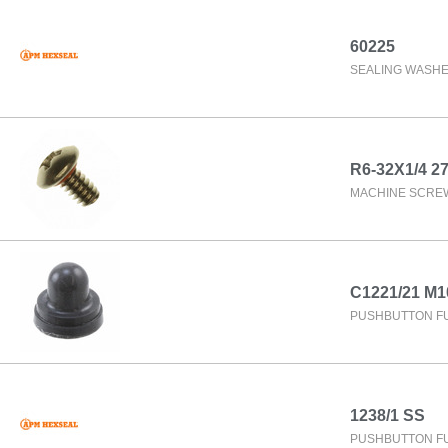
60225
SEALING WASHE
R6-32X1/4 2
MACHINE SCREW 
C1221/21 M
PUSHBUTTON FU
1238/1 SS
PUSHBUTTON FU