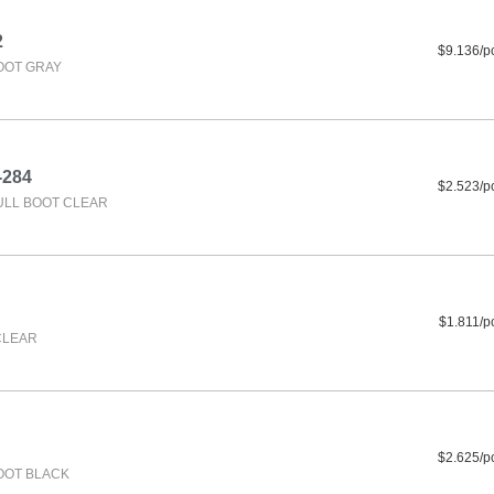
2
$9.136/p
OOT GRAY
-284
$2.523/p
LL BOOT CLEAR
$1.811/p
CLEAR
$2.625/p
OOT BLACK