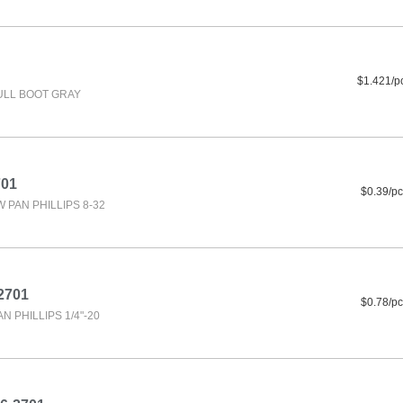
$1.421/p
LL BOOT GRAY
701
$0.39/pc
PAN PHILLIPS 8-32
2701
$0.78/pc
 PHILLIPS 1/4"-20