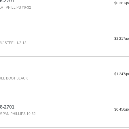
6-2701
$0.361/p
T PHILLIPS #6-32
$2.217/p
4" STEEL 1/2-13
$1.247/p
LL BOOT BLACK
8-2701
$0.456/p
PAN PHILLIPS 10-32