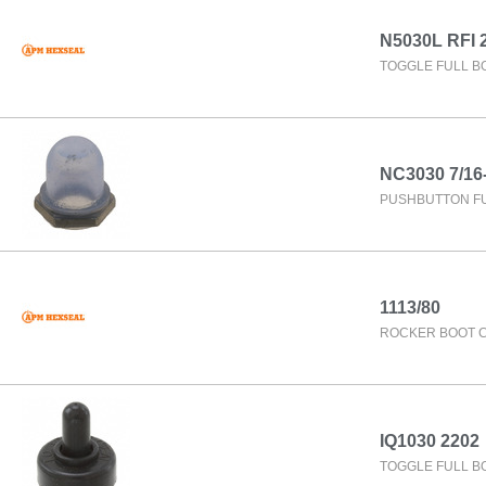
N5030L RFI 
TOGGLE FULL B
NC3030 7/16
PUSHBUTTON FU
1113/80
ROCKER BOOT 
IQ1030 2202
TOGGLE FULL B