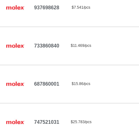
937698628
$7.541/pcs
733860840
$11.469/pcs
687860001
$15.86/pcs
747521031
$25.783/pcs