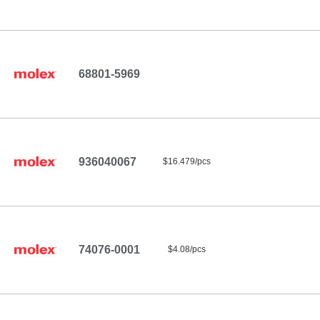
68801-5969
936040067
$16.479/pcs
74076-0001
$4.08/pcs