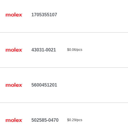
1705355107
43031-0021
$0.06/pcs
5600451201
502585-0470
$0.29/pcs