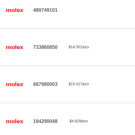
480749101
733860850
$14.351/pcs
687980003
$15.417/pcs
194290048
$4.829/pcs