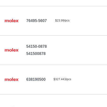
76495-5607
$23.99/pcs
54150-0878
541500878
638190500
$327.443/pcs