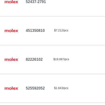
52437-2791
451350810
$7.212/pcs
82226102
$19.087/pcs
525592052
$1.643/pcs