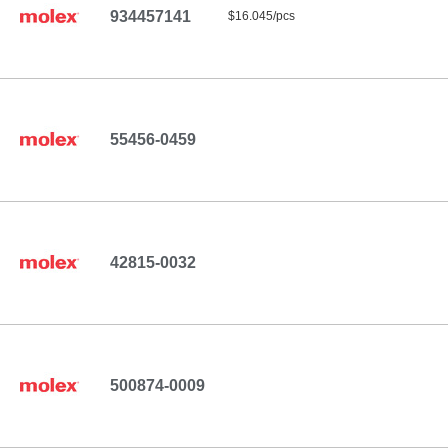
934457141
$16.045/pcs
55456-0459
42815-0032
500874-0009