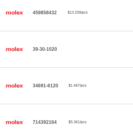
459858432
$13.259/pcs
39-30-1020
34691-6120
$1.467/pcs
714392164
$5.361/pcs