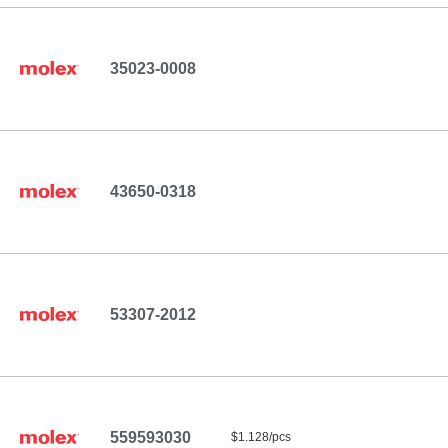
35023-0008
43650-0318
53307-2012
559593030
$1.128/pcs