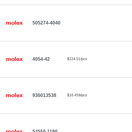
505274-4040
4054-42
$224.51/pcs
936013538
$16.459/pcs
54550-1190