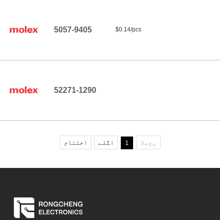
5057-9405
$0.14/pcs
52271-1290
پچھلا
اگلے
اختتام
1