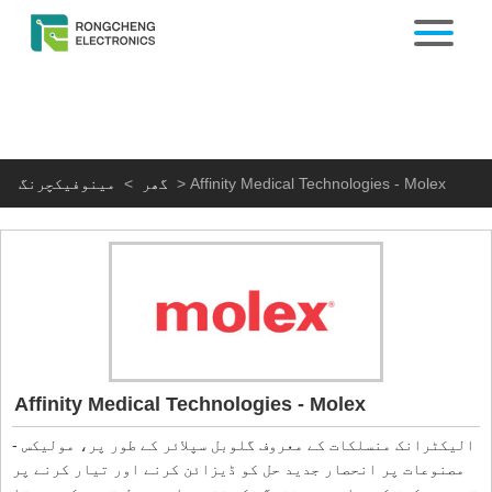
Affinity Medical Technologies - Molex
>
گھر
>
مینوفیکچرنگ
Affinity Medical Technologies - Molex
- الیکٹرانک منسلکات کے معروف گلوبل سپلائر کے طور پر، مولیکس
مصنوعات پر انحصار جدید حل کو ڈیزائن کرنے اور تیار کرنے پر