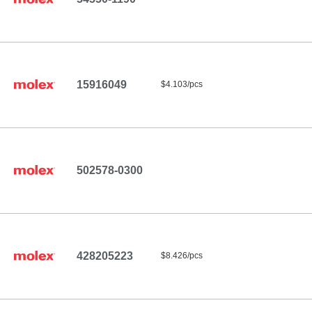
15916049
$4.103/pcs
502578-0300
428205223
$8.426/pcs