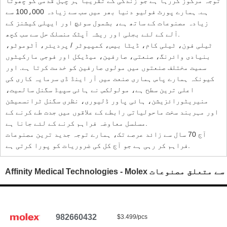
توجہ مرکوز کررہا ہے جو زندگی کے تقریبا ہر چہل قدمی کو چھوتا
ہے. ہمارے پورٹ فولیو دنیا بھر میں سب سے زیادہ 100،000 سے
زیادہ مصنوعات کے ساتھ ہے، بشمول سوئچ اور ایپلی کیشنز کے
آلے کے لئے بجلی اور ریشہ آپٹک منسلک حل سے سب کچھ.
ٹیلی فون، ٹیلی کام، ڈیٹا بیس، کمپیوٹر / پردیئر، آٹوموٹو،
بنیادی وائرنگ، صنعتی، صارفین، میڈیکل اور فوجی مارکیٹوں
سمیت مختلف صنعتوں میں مولوی صارفین کو خدمت کرتا ہے. اور
کیونکہ ہمارے پاس ہماری صنعت میں آر اینڈ ڈی سرمایہ کاری کی
اعلی ترین سطح ہے، مولولکس نے ہائی سپیڈ سگنل سالمیت،
منیریٹورائزیشن، ہائی پاور ڈلیوری، نظری سگنل ٹرانسمیشن
اور مہربند سخت ماحولیاتی رابطے کے علاقوں میں جدت طے کرنے کے
مسلسل معاوضہ فراہم کرنے کے لئے جانا ہے.
آج 70 سال سے زائد عرصے تک، ہمارے توجہ جدید ترین مصنوعات
فراہم کر رہی ہے جو آج کل کی ضروریات کو پورا کرتی ہے.
Affinity Medical Technologies - Molex سے متعلق مصنوعات
982660432
$3.499/pcs