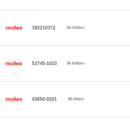
192210372
$3.338/pcs
52745-1033
$0.639/pcs
43650-0201
$0.49/pcs