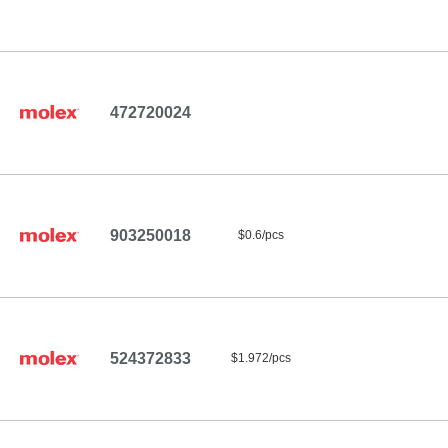
472720024
903250018
$0.6/pcs
524372833
$1.972/pcs