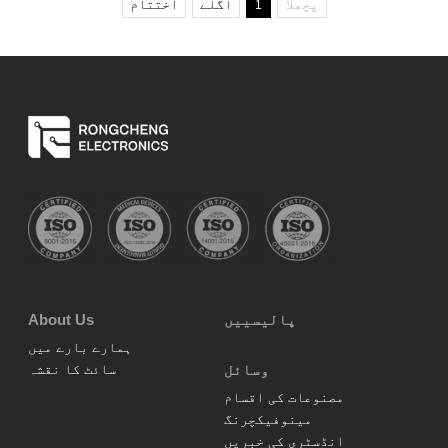
پچھلا
اگلے
اختتام
1
پالیسییں
About Us
ہمارے بارے میں
وسائل
سائٹ کا نقشہ
مصنوعات کی اقسام
مینوفیکچرنگ
انڈسٹری کی خبریں