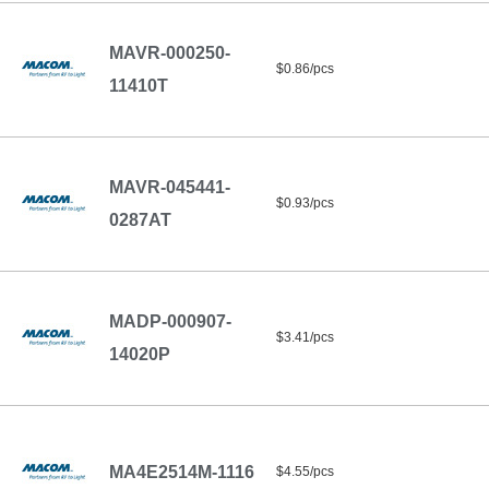
MAVR-000250-
$0.86/pcs
11410T
MAVR-045441-
$0.93/pcs
0287AT
MADP-000907-
$3.41/pcs
14020P
MA4E2514M-1116
$4.55/pcs