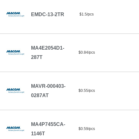
EMDC-13-2TR
$1.5/pcs
MA4E2054D1-
$0.84/pcs
287T
MAVR-000403-
$0.55/pcs
0287AT
MA4P7455CA-
$0.59/pcs
1146T