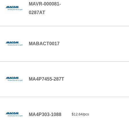
MAVR-000081-
0287AT
MABACT0017
MA4P7455-287T
MA4P303-1088
$12.64/pcs