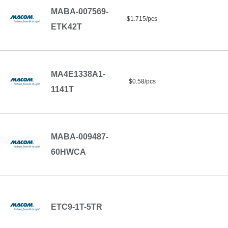
MABA-007569-
$1.715/pcs
ETK42T
MA4E1338A1-
$0.58/pcs
1141T
MABA-009487-
60HWCA
ETC9-1T-5TR