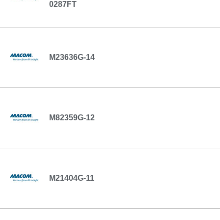
0287FT
M23636G-14
M82359G-12
M21404G-11