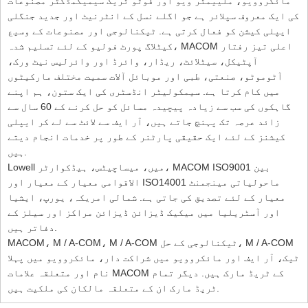
مائکروویو، ملییمٹر ویو اور فوٹو ٹریک سیمیکمڈکٹر مصنوعات
کی ایک معروف سپلائر ہے جو اگلے نسل کے انٹرنیٹ اور جدید جنگلی
ایپلی کیشن کو فعال کرتی ہے. ٹیکنالوجی اور مصنوعات کے وسیع
کیٹلاگ پورٹ فولیو کے لئے تسلیم شدہ، MACOM اعلی تیز رفتار
آپٹیکل، سیٹلائٹ، ریڈار، وائرڈ اور وائرلیس نیٹ ورک،
آٹوموٹو، صنعتی، طبی اور موبائل آلات سمیت مختلف مارکیٹوں
میں کام کرتا ہے. سیمکولیٹر انڈسٹری کی ایک ستون، ہم اپنے
گاہکوں کی سب سے زیادہ پیچیدہ مسائل کو حل کرنے کے 60 سال سے
زائد عرصہ تک پہنچ جاتے ہیں، آر ایف سے لائٹ سے لے کر ایپلی
کیشنز کے لئے ایک حقیقی پارٹنر کے طور پر خدمات انجام دیتے
ہیں.
Lowell میں، میساچیٹس، ہیڈکوارٹر، MACOM ISO9001 بین
الاقوامی معیار کے معیار اور ISO14001 ماحولیاتی مینجمنٹ
معیار کے لئے تصدیق کی جاتی ہے. شمالی امریکہ، یورپ، ایشیا
اور آسٹریلیا میں میکیک ڈیزائن ڈیزائن مراکز اور سیلز کے
دفاتر ہیں.
MACOM، M / A-COM، M / A-COM ٹیکنالوجی کے حل، M / A-COM
ٹیک، آر ایف اور مائکروویو میں شراکت دار، مائکروویو میں پہلا
نام اور متعلقہ علامات MACOM کے ٹریڈ مارک ہیں. دیگر تمام
ٹریڈ مارک ان کے متعلقہ مالکان کی ملکیت ہیں.