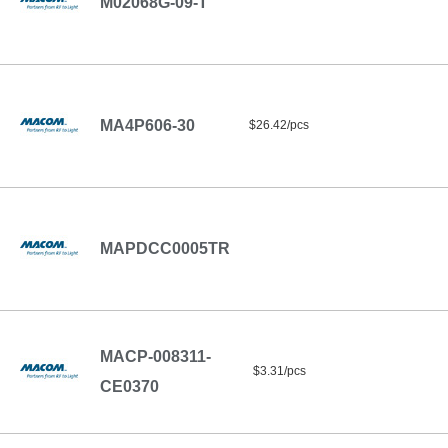
M02068G-09-T
MA4P606-30
$26.42/pcs
MAPDCC0005TR
MACP-008311-
$3.31/pcs
CE0370