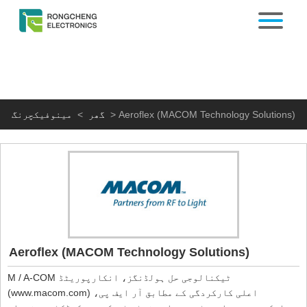
Aeroflex (MACOM Technology Solutions)
>
گھر
>
مینوفیکچرنگ
Aeroflex (MACOM Technology Solutions)
M / A-COM ٹیکنالوجی حل ہولڈنگز، انکارپوریٹڈ
(www.macom.com) اعلی کارکردگی کے مطابق آر ایف پی،