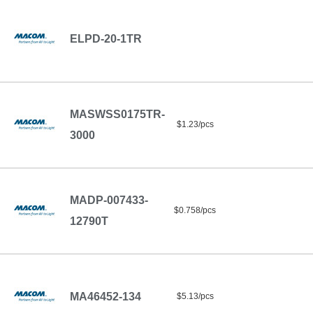
ELPD-20-1TR
MASWSS0175TR-
$1.23/pcs
3000
MADP-007433-
$0.758/pcs
12790T
MA46452-134
$5.13/pcs