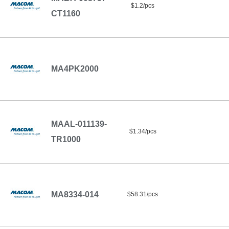
$1.2/pcs
CT1160
MA4PK2000
MAAL-011139-
$1.34/pcs
TR1000
MA8334-014
$58.31/pcs