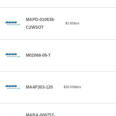
MAPD-010638-
$1.83/pcs
C2WSOT
M02068-09-T
MA4P303-120
$26.039/pcs
MABA-008757-