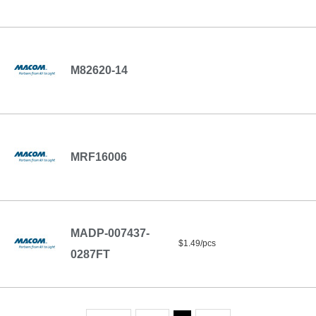
M82620-14
MRF16006
MADP-007437-
$1.49/pcs
0287FT