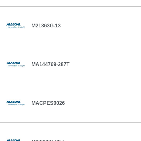
M21363G-13
MA144769-287T
MACPES0026