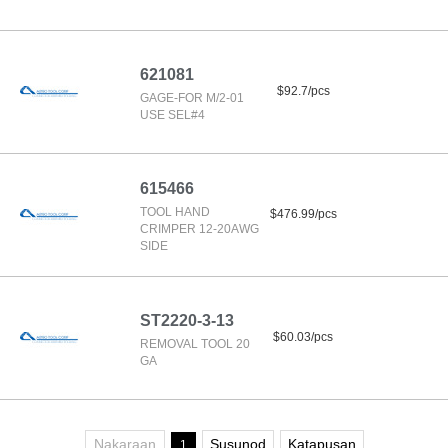
621081
$92.7/pcs
GAGE-FOR M/2-01
USE SEL#4
615466
TOOL HAND
$476.99/pcs
CRIMPER 12-20AWG
SIDE
ST2220-3-13
$60.03/pcs
REMOVAL TOOL 20
GA
Nakaraan
Susunod
Katapusan
1