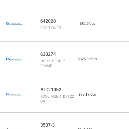
642028
$81.6/pcs
POSITIONER
630274
$326.83/pcs
DIE SET FOR /5
FRAME
ATC 1052
$73.17/pcs
TOOL INSERTION 22
GA
3537-3