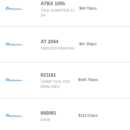
ATBX 1055
$68.75/pcs
TOOL INSERTION 22
GA
AT 2044
$97.35/pcs
TWEEZER REMOVAL
621161
$446.75/pcs
CRIMP TOOL FOR
ERMA DIES
660081
$161.01/pcs
GAGE