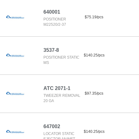
640001
$75.19/pcs
POSITIONER
M22520/2-37
3537-8
$140.25/pcs
POSITIONER STATIC
MS
ATC 2071-1
$97.35/pcs
TWEEZER REMOVAL
20 GA
647002
$140.25/pcs
LOCATOR STATIC