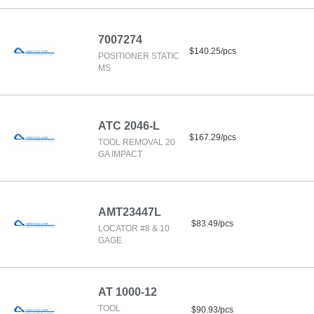
7007274
$140.25/pcs
POSITIONER STATIC
MS
ATC 2046-L
$167.29/pcs
TOOL REMOVAL 20
GA IMPACT
AMT23447L
$83.49/pcs
LOCATOR #8 & 10
GAGE
AT 1000-12
TOOL
$90.93/pcs