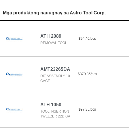
Mga produktong nauugnay sa Astro Tool Corp.
ATH 2089
$94.46/pcs
REMOVAL TOOL
AMT23265DA
$379.35/pcs
DIE ASSEMBLY 10
GAGE
ATH 1050
$97.35/pcs
TOOL INSERTION
TWEEZER 22D GA