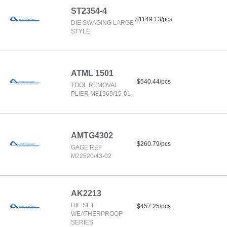
ST2354-4
$1149.13/pcs
DIE SWAGING LARGE
STYLE
ATML 1501
$540.44/pcs
TOOL REMOVAL
PLIER M81969/15-01
AMTG4302
$260.79/pcs
GAGE REF
M22520/43-02
AK2213
DIE SET
$457.25/pcs
WEATHERPROOF
SERIES