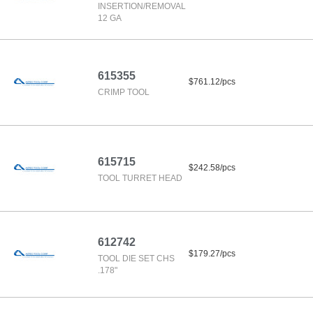
INSERTION/REMOVAL
12 GA
615355
$761.12/pcs
CRIMP TOOL
615715
$242.58/pcs
TOOL TURRET HEAD
612742
$179.27/pcs
TOOL DIE SET CHS
.178"