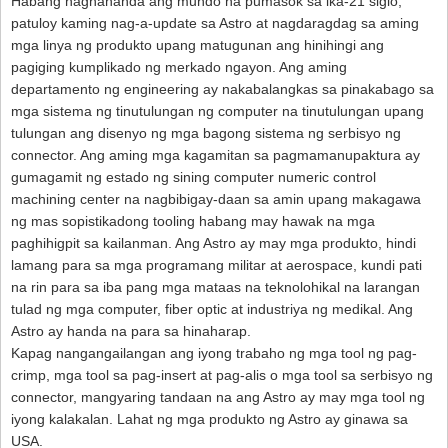
Habang naghahanda ang mundo na pumasok sa ika-21 siglo,
patuloy kaming nag-a-update sa Astro at nagdaragdag sa aming
mga linya ng produkto upang matugunan ang hinihingi ang
pagiging kumplikado ng merkado ngayon. Ang aming
departamento ng engineering ay nakabalangkas sa pinakabago sa
mga sistema ng tinutulungan ng computer na tinutulungan upang
tulungan ang disenyo ng mga bagong sistema ng serbisyo ng
connector. Ang aming mga kagamitan sa pagmamanupaktura ay
gumagamit ng estado ng sining computer numeric control
machining center na nagbibigay-daan sa amin upang makagawa
ng mas sopistikadong tooling habang may hawak na mga
paghihigpit sa kailanman. Ang Astro ay may mga produkto, hindi
lamang para sa mga programang militar at aerospace, kundi pati
na rin para sa iba pang mga mataas na teknolohikal na larangan
tulad ng mga computer, fiber optic at industriya ng medikal. Ang
Astro ay handa na para sa hinaharap.
Kapag nangangailangan ang iyong trabaho ng mga tool ng pag-
crimp, mga tool sa pag-insert at pag-alis o mga tool sa serbisyo ng
connector, mangyaring tandaan na ang Astro ay may mga tool ng
iyong kalakalan. Lahat ng mga produkto ng Astro ay ginawa sa
USA.