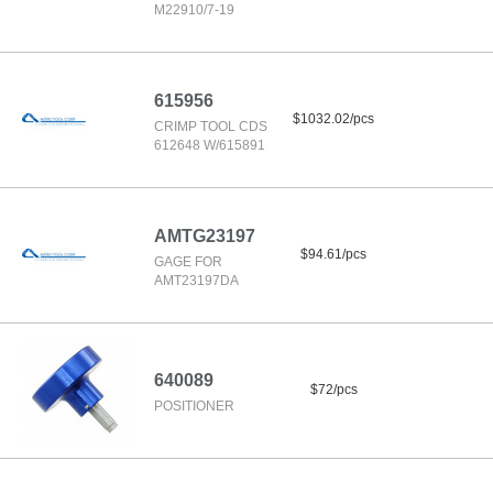
M22910/7-19
615956
$1032.02/pcs
CRIMP TOOL CDS
612648 W/615891
AMTG23197
$94.61/pcs
GAGE FOR
AMT23197DA
640089
$72/pcs
POSITIONER