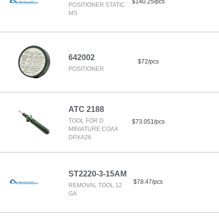
$140.25/pcs
POSITIONER STATIC
MS
642002
$72/pcs
POSITIONER
ATC 2188
TOOL FOR D
$73.051/pcs
MINIATURE COAX
DPXA26
ST2220-3-15AM
$78.47/pcs
REMOVAL TOOL 12
GA