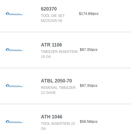
620370
$174.69/pcs
TOOL DIE SET
M22520/5-59
ATR 1106
$97.35/pcs
TWEEZER INSERTION
16 GA
ATBL 2050-70
$97.35/pcs
REMOVAL TWEEZER
22 GAGE
ATH 1046
$58.58/pcs
TOOL INSERTION 22
GA