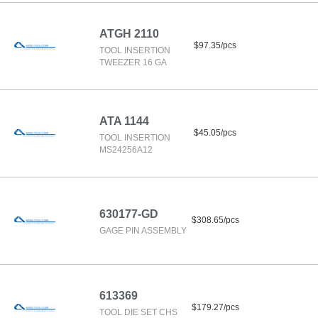
ATGH 2110
$97.35/pcs
TOOL INSERTION
TWEEZER 16 GA
ATA 1144
$45.05/pcs
TOOL INSERTION
MS24256A12
630177-GD
$308.65/pcs
GAGE PIN ASSEMBLY
613369
$179.27/pcs
TOOL DIE SET CHS