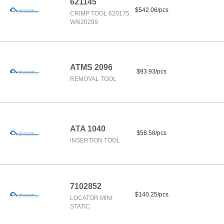
621145
$542.06/pcs
CRIMP TOOL 620175
W/620299
ATMS 2096
$93.93/pcs
REMOVAL TOOL
ATA 1040
$58.58/pcs
INSERTION TOOL
7102852
$140.25/pcs
LOCATOR MINI
STATIC