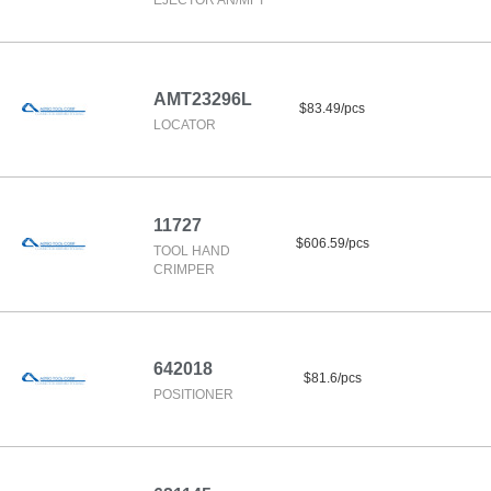
EJECTOR AN/MFT
AMT23296L
$83.49/pcs
LOCATOR
11727
$606.59/pcs
TOOL HAND
CRIMPER
642018
$81.6/pcs
POSITIONER