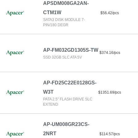
APSDM008GA2AN-
CTM1W
$56.42/pcs
SATA3 DISK MODULE 7-
PIN/180 DEGR
AP-FM032GD1305S-TW
$374.16/pcs
SSD 32GB SLC ATA 5V
AP-FD25C22E0128GS-
W3T
$1351.69/pcs
PATA 2.5" FLASH DRIVE SLC
EXTEND
AP-UM008GR23CS-
2NRT
$114.57/pcs