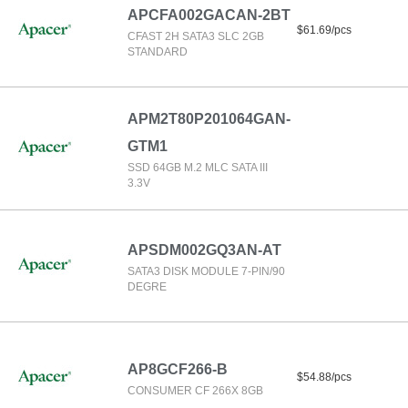
APCFA002GACAN-2BT
$61.69/pcs
CFAST 2H SATA3 SLC 2GB
STANDARD
APM2T80P201064GAN-
GTM1
SSD 64GB M.2 MLC SATA III
3.3V
APSDM002GQ3AN-AT
SATA3 DISK MODULE 7-PIN/90
DEGRE
AP8GCF266-B
$54.88/pcs
CONSUMER CF 266X 8GB