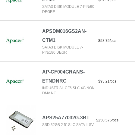
$87.51/pcs
SATA3 DISK MODULE 7-PIN/90
DEGRE
APSDM016GS2AN-
CTM1
$58.75/pcs
SATA3 DISK MODULE 7-
PIN/180 DEGR
AP-CF004GRANS-
ETNDNRC
$93.21/pcs
INDUSTRIAL CF6 SLC 4G NON-
DMA NO
APS25A77032G-3BT
$250.576/pcs
SSD 32GB 2.5" SLC SATA III 5V