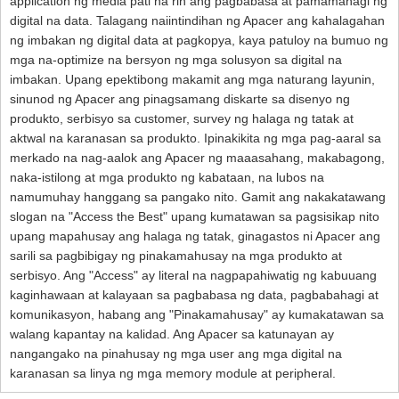
application ng media pati na rin ang pagbabasa at pamamahagi ng
digital na data. Talagang naiintindihan ng Apacer ang kahalagahan
ng imbakan ng digital data at pagkopya, kaya patuloy na bumuo ng
mga na-optimize na bersyon ng mga solusyon sa digital na
imbakan. Upang epektibong makamit ang mga naturang layunin,
sinunod ng Apacer ang pinagsamang diskarte sa disenyo ng
produkto, serbisyo sa customer, survey ng halaga ng tatak at
aktwal na karanasan sa produkto. Ipinakikita ng mga pag-aaral sa
merkado na nag-aalok ang Apacer ng maaasahang, makabagong,
naka-istilong at mga produkto ng kabataan, na lubos na
namumuhay hanggang sa pangako nito. Gamit ang nakakatawang
slogan na "Access the Best" upang kumatawan sa pagsisikap nito
upang mapahusay ang halaga ng tatak, ginagastos ni Apacer ang
sarili sa pagbibigay ng pinakamahusay na mga produkto at
serbisyo. Ang "Access" ay literal na nagpapahiwatig ng kabuuang
kaginhawaan at kalayaan sa pagbabasa ng data, pagbabahagi at
komunikasyon, habang ang "Pinakamahusay" ay kumakatawan sa
walang kapantay na kalidad. Ang Apacer sa katunayan ay
nangangako na pinahusay ng mga user ang mga digital na
karanasan sa linya ng mga memory module at peripheral.