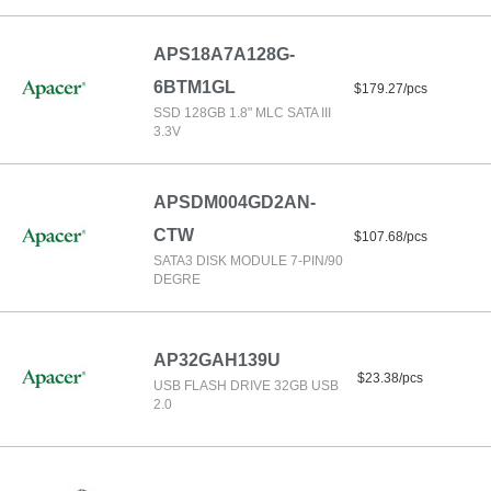
APS18A7A128G-
6BTM1GL
$179.27/pcs
SSD 128GB 1.8" MLC SATA III
3.3V
APSDM004GD2AN-
CTW
$107.68/pcs
SATA3 DISK MODULE 7-PIN/90
DEGRE
AP32GAH139U
$23.38/pcs
USB FLASH DRIVE 32GB USB
2.0