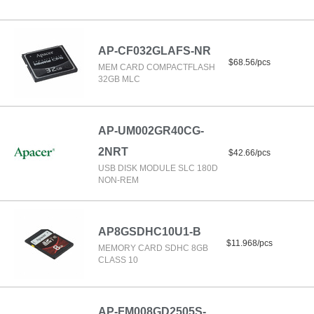
AP-CF032GLAFS-NR
$68.56/pcs
MEM CARD COMPACTFLASH
32GB MLC
AP-UM002GR40CG-
2NRT
$42.66/pcs
USB DISK MODULE SLC 180D
NON-REM
AP8GSDHC10U1-B
$11.968/pcs
MEMORY CARD SDHC 8GB
CLASS 10
AP-FM008GD2505S-