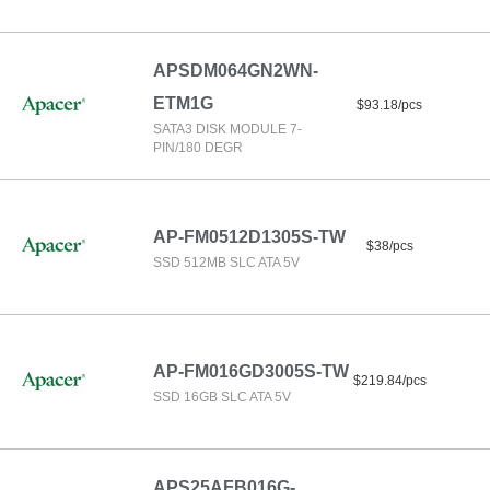
APSDM064GN2WN-
ETM1G
$93.18/pcs
SATA3 DISK MODULE 7-
PIN/180 DEGR
AP-FM0512D1305S-TW
$38/pcs
SSD 512MB SLC ATA 5V
AP-FM016GD3005S-TW
$219.84/pcs
SSD 16GB SLC ATA 5V
APS25AFB016G-