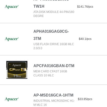
TW1H
$141.76/pcs
ATA DISK MODULE 44-PIN/180
DEGRE
APHA016GAG0CG-
3TM
$40.1/pcs
USB FLASH DRIVE 16GB MLC
2.0/3.0
APCFA016GBAN-DTM
MEM CARD CFAST 16GB
CLASS 10 MLC
AP-MSD16GCA-1HTM
$33.85/pcs
INDUSTRIAL MICROSDHC H1-
M MLC 16