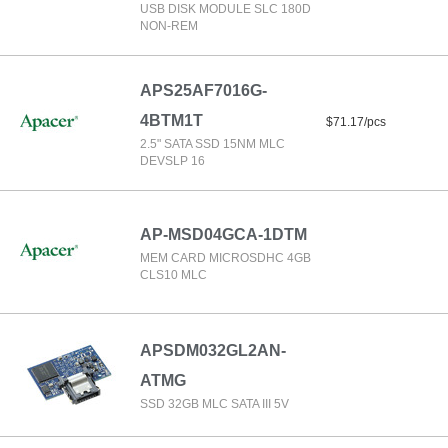
USB DISK MODULE SLC 180D
NON-REM
APS25AF7016G-
4BTM1T
$71.17/pcs
2.5" SATA SSD 15NM MLC
DEVSLP 16
AP-MSD04GCA-1DTM
MEM CARD MICROSDHC 4GB
CLS10 MLC
APSDM032GL2AN-
ATMG
SSD 32GB MLC SATA III 5V