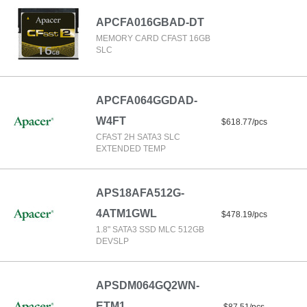
APCFA016GBAD-DT
MEMORY CARD CFAST 16GB
SLC
APCFA064GGDAD-
W4FT
$618.77/pcs
CFAST 2H SATA3 SLC
EXTENDED TEMP
APS18AFA512G-
4ATM1GWL
$478.19/pcs
1.8" SATA3 SSD MLC 512GB
DEVSLP
APSDM064GQ2WN-
ETM1