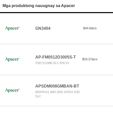
Mga produktong nauugnay sa Apacer
GN3404
$44.6/pcs
AP-FM0512D3005S-T
$33.37/pcs
SSD 512MB SLC ATA 5V
APSDM008GMBAN-BT
MSATA A1 (MO-300) SATA3 SSD
SLC