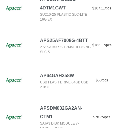
4DTM1GWT
$107.11/pcs
SU210-25 PLASTIC SLC-LITE
16G EX
APS25AF7008G-4BTT
$183.17/pcs
2.5" SATA3 SSD 7MM HOUSING
SLC S
AP64GAH358W
$50/pcs
USB FLASH DRIVE 64GB USB
2.0/3.0
APSDM032GA2AN-
CTM1
$78.75/pcs
SATA3 DISK MODULE 7-