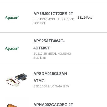
AP-UM001GT23ES-2T
$31.24/pcs
USB DISK MODULE SLC 180D
1GB EXT
APS25AFB064G-
4DTMWT
SU210-25 METAL HOUSING
SLC-LITE
APSDM016GL2AN-
ATMG
SSD 16GB MLC SATA III 5V
APHA002GAG0EG-2T