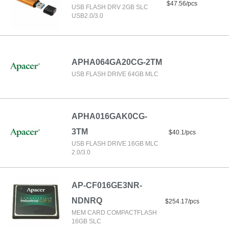
$47.56/pcs
USB FLASH DRV 2GB SLC
USB2.0/3.0
APHA064GA20CG-2TM
USB FLASH DRIVE 64GB MLC
APHA016GAK0CG-
3TM
$40.1/pcs
USB FLASH DRIVE 16GB MLC
2.0/3.0
AP-CF016GE3NR-
NDNRQ
$254.17/pcs
MEM CARD COMPACTFLASH
16GB SLC