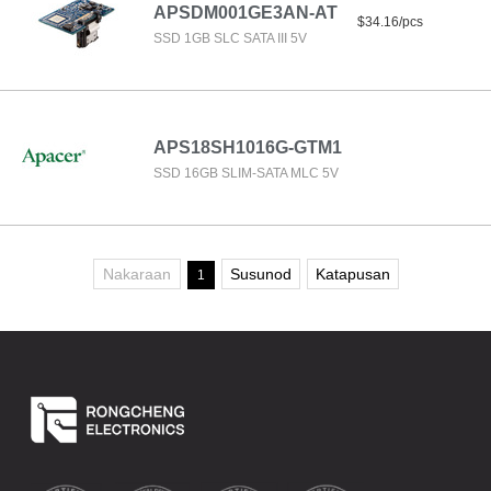
APSDM001GE3AN-AT
$34.16/pcs
SSD 1GB SLC SATA III 5V
APS18SH1016G-GTM1
SSD 16GB SLIM-SATA MLC 5V
Nakaraan
Susunod
Katapusan
1