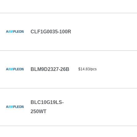
CLF1G0035-100R
BLM9D2327-26B
$14.83/pcs
BLC10G19LS-
250WT