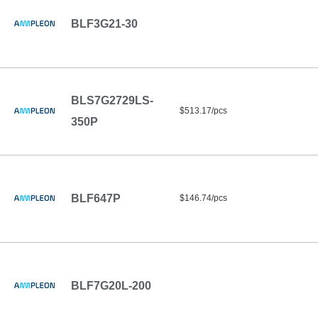
BLF3G21-30
BLS7G2729LS-
$513.17/pcs
350P
BLF647P
$146.74/pcs
BLF7G20L-200