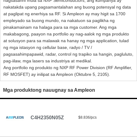
nagsasanhi mula sa NXP Semiconductors, ang kumpanya ay
nakatakda upang pagsamantalahan ang buong potensyal ng data
at paglipat ng enerhiya sa RF. Si Ampleon ay may higit sa 1700
empleyado sa buong mundo, na nakatuon sa paglikha ng
pinakamainam na halaga para sa mga customer. Ang mga
makabagong, paayon na portfolio ay nag-aalok ng mga produkto
at solusyon para sa malawak na hanay ng mga application, tulad
ng mga istasyon ng cellular base, radyo / TV /
pagsasahimpapawid, radar, control ng trapiko sa hangin, pagluluto,
pag-iilaw, mga lasers sa industriya at medikal.
Ang portfolio ng produkto ng NXP RF Power Division (RF Amplifier,
RF MOSFET) ay inilipat sa Ampleon (Oktubre 5, 2105).
Mga produktong nauugnay sa Ampleon
C4H2350N05Z
$8.836/pcs