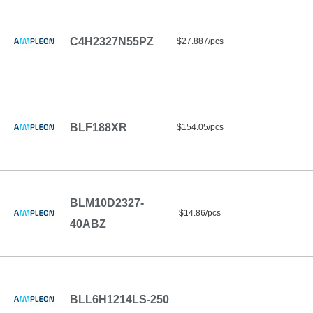
C4H2327N55PZ
$27.887/pcs
BLF188XR
$154.05/pcs
BLM10D2327-
$14.86/pcs
40ABZ
BLL6H1214LS-250