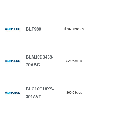
BLF989
$202.768/pcs
BLM10D3438-
$28.63/pcs
70ABG
BLC10G18XS-
$60.98/pcs
301AVT