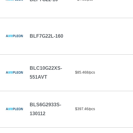
BLF7G22L-160
BLC10G22XS-
$85.468/pcs
551AVT
BLS6G2933S-
$397.46/pcs
130112