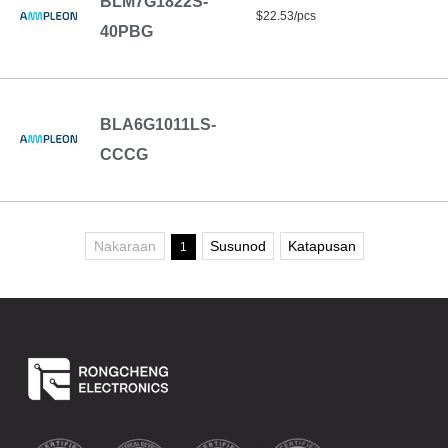
BLM7G1822S-
$22.53/pcs
40PBG
BLA6G1011LS-
CCCG
Nakaraan
Susunod
Katapusan
1