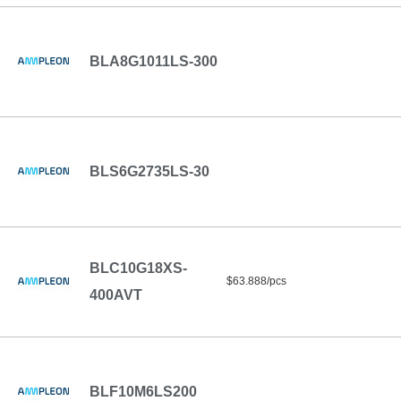
BLA8G1011LS-300
BLS6G2735LS-30
BLC10G18XS-
$63.888/pcs
400AVT
BLF10M6LS200