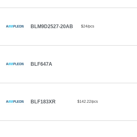
BLM9D2527-20AB
$24/pcs
BLF647A
BLF183XR
$142.22/pcs