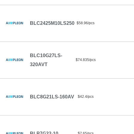
BLC2425M10LS250
$58.96/pcs
BLC10G27LS-
$74.835/pcs
320AVT
BLC8G21LS-160AV
$42.4/pcs
BLP7G22-10
$7.65/pcs