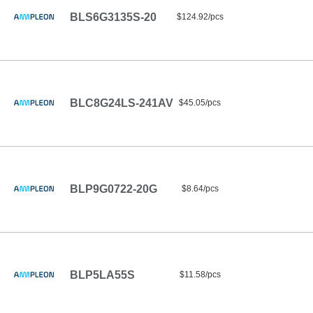
BLS6G3135S-20
$124.92/pcs
BLC8G24LS-241AV
$45.05/pcs
BLP9G0722-20G
$8.64/pcs
BLP5LA55S
$11.58/pcs