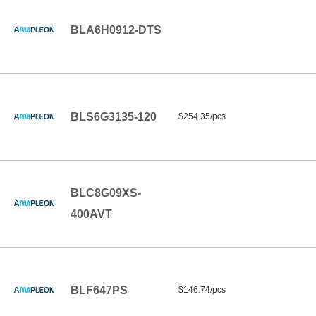
BLA6H0912-DTS
BLS6G3135-120
$254.35/pcs
BLC8G09XS-
400AVT
BLF647PS
$146.74/pcs