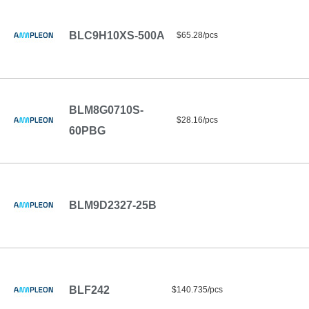
BLC9H10XS-500A
$65.28/pcs
BLM8G0710S-
$28.16/pcs
60PBG
BLM9D2327-25B
BLF242
$140.735/pcs