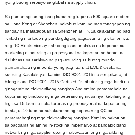
iyong buong serbisyo sa global na supply chain.
Sa pamamagitan ng isang kabuuang lugar na 500 square meters
sa Hong Kong at Shenzhen, nakabuo kami ng mga tanggapan ng
sangay na matatagpuan sa Shenzhen at HK.Sa kalakaran ng pag
-unlad ng merkado ng pandaigdigang pagsasama ng ekonomiya,
ang RC Electronics ay nabuo ng isang malakas na koponan sa
marketing at sourcing at propesyonal na koponan ng benta, na
dalubhasa sa serbisyo ng pag -sourcing sa buong mundo,
pamamahala ng imbentaryo ng pag -aari, at EOL & Osula na
sourcing.Kasalukuyan kaming ISO 9001: 2015 na sertipikado, at
bilang isang ISO 9001: 2015 Certified Distributor ng mga hindi na
ginagamit na elektronikong sangkap.Ang aming pamamahala ng
koponan ay binubuo ng mga beterano ng industriya, kabilang ang
higit sa 15 taon na nakakaranas ng propesyonal na koponan ng
benta, at 10 taon na nakakaranas ng koponan ng QC sa
pamamahagi ng mga elektronikong sangkap.Kami ay nakatuon
sa paggamit ng aming in-stock na imbentaryo at pandaigdigang
network ng mga supplier upang mabawasan ang mga siklo ng