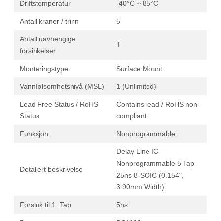
Driftstemperatur
-40°C ~ 85°C
Antall kraner / trinn
5
Antall uavhengige
1
forsinkelser
Monteringstype
Surface Mount
Vannfølsomhetsnivå (MSL)
1 (Unlimited)
Lead Free Status / RoHS
Contains lead / RoHS non-
Status
compliant
Funksjon
Nonprogrammable
Delay Line IC
Nonprogrammable 5 Tap
Detaljert beskrivelse
25ns 8-SOIC (0.154",
3.90mm Width)
Forsink til 1. Tap
5ns