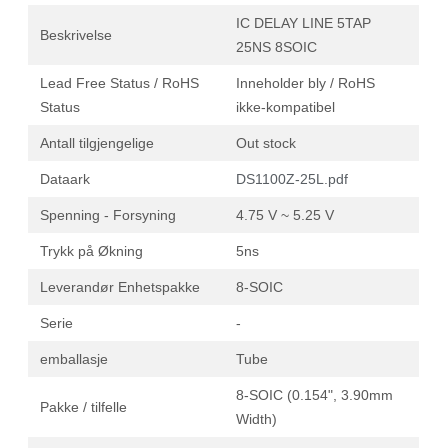
IC DELAY LINE 5TAP
Beskrivelse
25NS 8SOIC
Lead Free Status / RoHS
Inneholder bly / RoHS
Status
ikke-kompatibel
Antall tilgjengelige
Out stock
Dataark
DS1100Z-25L.pdf
Spenning - Forsyning
4.75 V ~ 5.25 V
Trykk på Økning
5ns
Leverandør Enhetspakke
8-SOIC
Serie
-
emballasje
Tube
8-SOIC (0.154", 3.90mm
Pakke / tilfelle
Width)