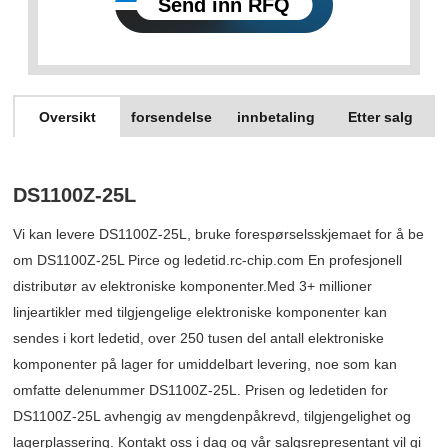
Send inn RFQ
Oversikt
forsendelse
innbetaling
Etter salg
DS1100Z-25L
Vi kan levere DS1100Z-25L, bruke forespørselsskjemaet for å be
om DS1100Z-25L Pirce og ledetid.rc-chip.com En profesjonell
distributør av elektroniske komponenter.Med 3+ millioner
linjeartikler med tilgjengelige elektroniske komponenter kan
sendes i kort ledetid, over 250 tusen del antall elektroniske
komponenter på lager for umiddelbart levering, noe som kan
omfatte delenummer DS1100Z-25L. Prisen og ledetiden for
DS1100Z-25L avhengig av mengdenpåkrevd, tilgjengelighet og
lagerplassering. Kontakt oss i dag og vår salgsrepresentant vil gi