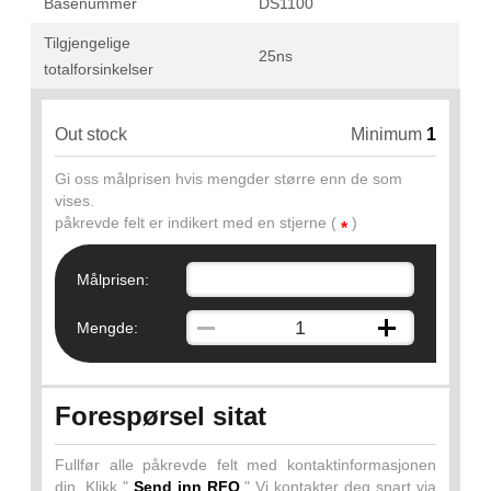
Basenummer
DS1100
Tilgjengelige
25ns
totalforsinkelser
Out stock
Minimum
1
Gi oss målprisen hvis mengder større enn de som
vises.
påkrevde felt er indikert med en stjerne (
)
*
Målprisen:
Mengde:
Forespørsel sitat
Fullfør alle påkrevde felt med kontaktinformasjonen
din. Klikk "
Send inn RFQ
" Vi kontakter deg snart via