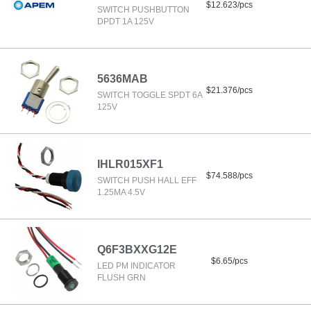
$12.623/pcs
SWITCH PUSHBUTTON
DPDT 1A 125V
5636MAB
$21.376/pcs
SWITCH TOGGLE SPDT 6A
125V
IHLR015XF1
$74.588/pcs
SWITCH PUSH HALL EFF
1.25MA 4.5V
Q6F3BXXG12E
$6.65/pcs
LED PM INDICATOR
FLUSH GRN