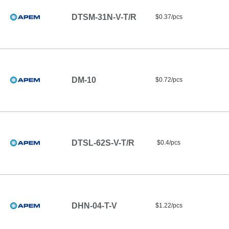
DTSM-31N-V-T/R
$0.37/pcs
DM-10
$0.72/pcs
DTSL-62S-V-T/R
$0.4/pcs
DHN-04-T-V
$1.22/pcs