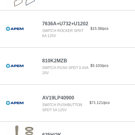
7636A+U732+U1202
$15.38/pcs
SWITCH ROCKER SPDT
6A 125V
810K2MZB
$5.103/pcs
SWITCH PUSH SPDT 0.4VA
20V
AV19LP40900
$71.121/pcs
SWITCH PUSHBUTTON
SPDT 5A 125V
635H/2K