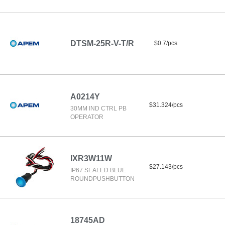
DTSM-25R-V-T/R
$0.7/pcs
A0214Y
$31.324/pcs
30MM IND CTRL PB
OPERATOR
IXR3W11W
$27.143/pcs
IP67 SEALED BLUE
ROUNDPUSHBUTTON
18745AD