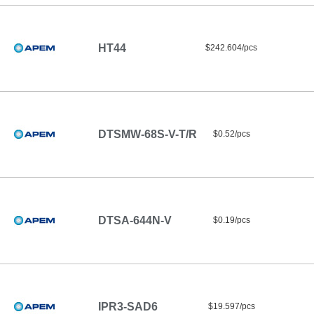
HT44
$242.604/pcs
DTSMW-68S-V-T/R
$0.52/pcs
DTSA-644N-V
$0.19/pcs
IPR3-SAD6
$19.597/pcs