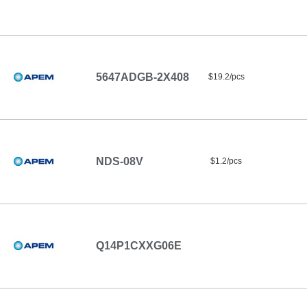
5647ADGB-2X408
$19.2/pcs
NDS-08V
$1.2/pcs
Q14P1CXXG06E