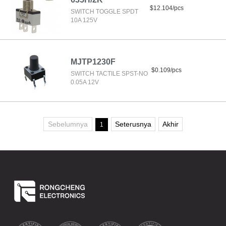
$12.104/pcs
SWITCH TOGGLE SPDT
10A 125V
MJTP1230F
$0.109/pcs
SWITCH TACTILE SPST-NO
0.05A 12V
Sebelumnya
Seterusnya
Akhir
1