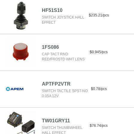
HF51S10
$235.21/pcs
SWITCH JOYSTICK HALL
EFFECT
1FS086
$0.945/pcs
CAP TACT RND
RED/FROSTD WHT LENS
APTFP2VTR
$0.78/pcs
SWITCH TACTILE SPST-NO
0.05A 12V
TW01GRY11
$76.74/pcs
SWITCH THUMBWHEEL
HALL EFFECT