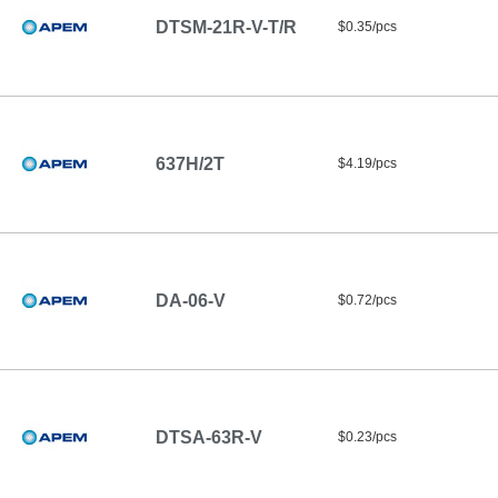
DTSM-21R-V-T/R
$0.35/pcs
637H/2T
$4.19/pcs
DA-06-V
$0.72/pcs
DTSA-63R-V
$0.23/pcs