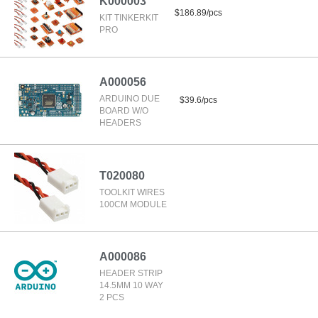
K000003
$186.89/pcs
KIT TINKERKIT
PRO
A000056
ARDUINO DUE
$39.6/pcs
BOARD W/O
HEADERS
T020080
TOOLKIT WIRES
100CM MODULE
A000086
HEADER STRIP
14.5MM 10 WAY
2 PCS