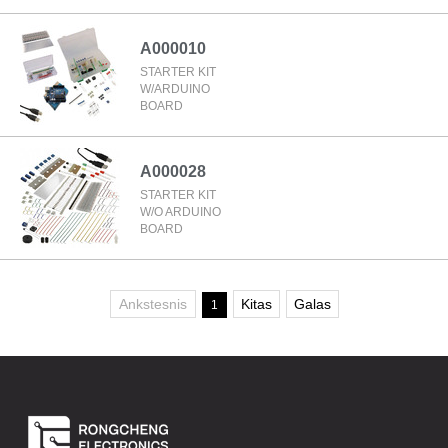
A000010
STARTER KIT
W/ARDUINO
BOARD
A000028
STARTER KIT
W/O ARDUINO
BOARD
Ankstesnis
Kitas
Galas
1