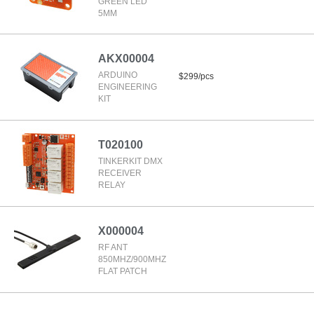
GREEN LED
5MM
AKX00004
ARDUINO
$299/pcs
ENGINEERING
KIT
T020100
TINKERKIT DMX
RECEIVER
RELAY
X000004
RF ANT
850MHZ/900MHZ
FLAT PATCH