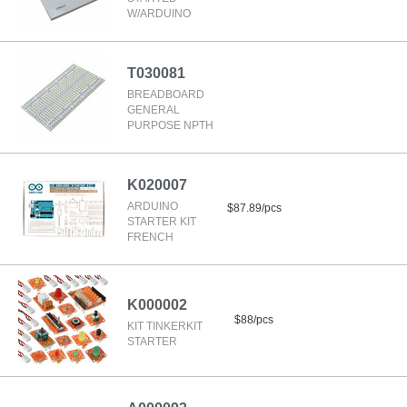
W/ARDUINO
T030081
BREADBOARD
GENERAL
PURPOSE NPTH
K020007
ARDUINO
$87.89/pcs
STARTER KIT
FRENCH
K000002
$88/pcs
KIT TINKERKIT
STARTER