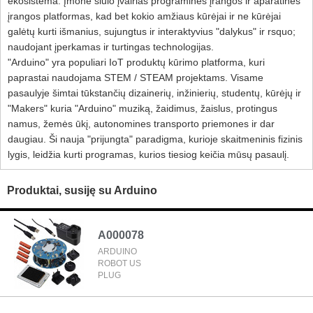
ekosistema. Įmonė siūlo įvairias programinės įrangos ir aparatinės
įrangos platformas, kad bet kokio amžiaus kūrėjai ir ne kūrėjai
galėtų kurti išmanius, sujungtus ir interaktyvius "dalykus" ir rsquo;
naudojant įperkamas ir turtingas technologijas.
"Arduino" yra populiari IoT produktų kūrimo platforma, kuri
paprastai naudojama STEM / STEAM projektams. Visame
pasaulyje šimtai tūkstančių dizainerių, inžinierių, studentų, kūrėjų ir
"Makers" kuria "Arduino" muziką, žaidimus, žaislus, protingus
namus, žemės ūkį, autonomines transporto priemones ir dar
daugiau. Ši nauja "prijungta" paradigma, kurioje skaitmeninis fizinis
lygis, leidžia kurti programas, kurios tiesiog keičia mūsų pasaulį.
Produktai, susiję su Arduino
A000078
ARDUINO
ROBOT US
PLUG