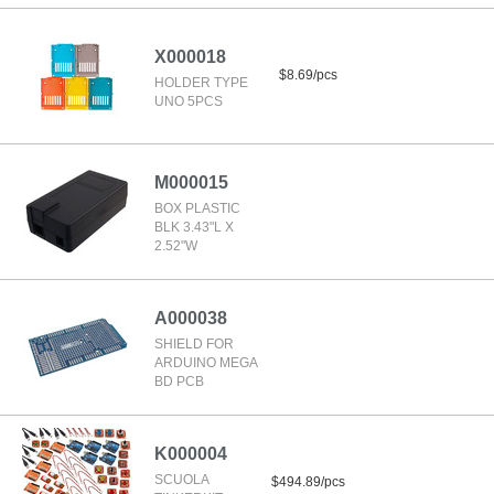
X000018
$8.69/pcs
HOLDER TYPE
UNO 5PCS
M000015
BOX PLASTIC
BLK 3.43"L X
2.52"W
A000038
SHIELD FOR
ARDUINO MEGA
BD PCB
K000004
SCUOLA
$494.89/pcs