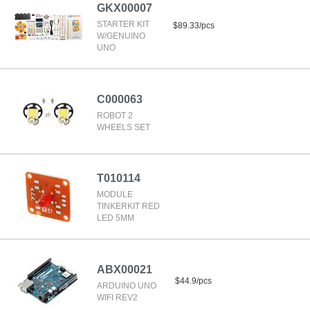
GKX00007
STARTER KIT
$89.33/pcs
W/GENUINO
UNO
C000063
ROBOT 2
WHEELS SET
T010114
MODULE
TINKERKIT RED
LED 5MM
ABX00021
$44.9/pcs
ARDUINO UNO
WIFI REV2