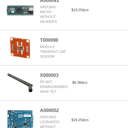
A000093
ARDUINO
$19.25/pcs
MICRO
WITHOUT
HEADERS
T000090
MODULE
TINKERKIT LDR
SENSOR
X000003
RF ANT
$6.38/pcs
850MHZ/900MHZ
WHIP TILT
A000052
ARDUINO
$19.25/pcs
LEONARDO
WITHOUT