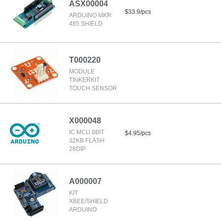
ASX00004
$33.9/pcs
ARDUINO MKR
485 SHIELD
T000220
MODULE
TINKERKIT
TOUCH SENSOR
X000048
IC MCU 8BIT
$4.95/pcs
32KB FLASH
28DIP
A000007
KIT
XBEE/SHIELD
ARDUINO