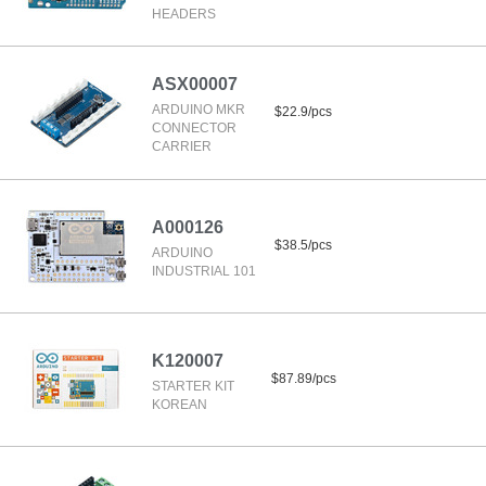
HEADERS
ASX00007
ARDUINO MKR
$22.9/pcs
CONNECTOR
CARRIER
A000126
$38.5/pcs
ARDUINO
INDUSTRIAL 101
K120007
$87.89/pcs
STARTER KIT
KOREAN