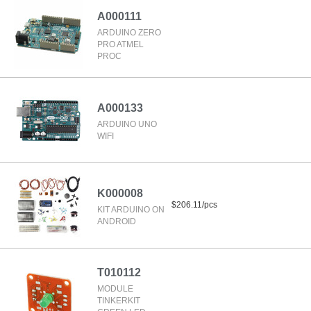
A000111
ARDUINO ZERO
PRO ATMEL
PROC
A000133
ARDUINO UNO
WIFI
K000008
$206.11/pcs
KIT ARDUINO ON
ANDROID
T010112
MODULE
TINKERKIT