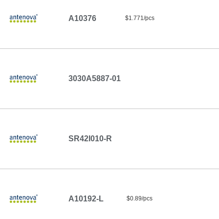
A10376
$1.771/pcs
3030A5887-01
SR42I010-R
A10192-L
$0.89/pcs