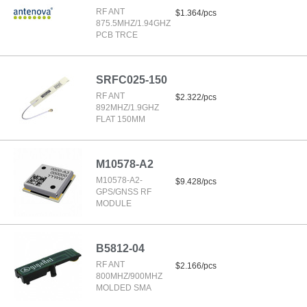
RF ANT
$1.364/pcs
875.5MHZ/1.94GHZ
PCB TRCE
SRFC025-150
RF ANT
$2.322/pcs
892MHZ/1.9GHZ
FLAT 150MM
M10578-A2
M10578-A2-
$9.428/pcs
GPS/GNSS RF
MODULE
B5812-04
RF ANT
$2.166/pcs
800MHZ/900MHZ
MOLDED SMA