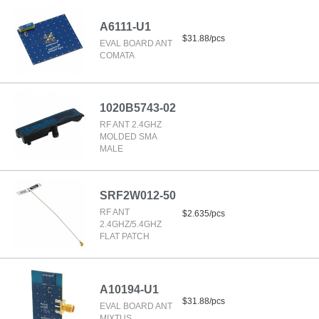
A6111-U1
$31.88/pcs
EVAL BOARD ANT
COMATA
1020B5743-02
RF ANT 2.4GHZ
MOLDED SMA
MALE
SRF2W012-50
RF ANT
$2.635/pcs
2.4GHZ/5.4GHZ
FLAT PATCH
A10194-U1
$31.88/pcs
EVAL BOARD ANT
MIXTUS