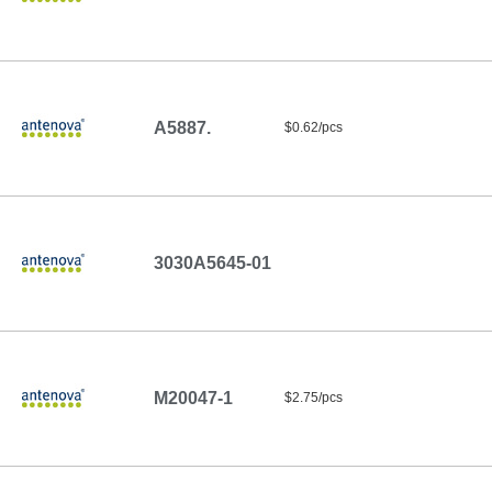
A5887.
$0.62/pcs
3030A5645-01
M20047-1
$2.75/pcs