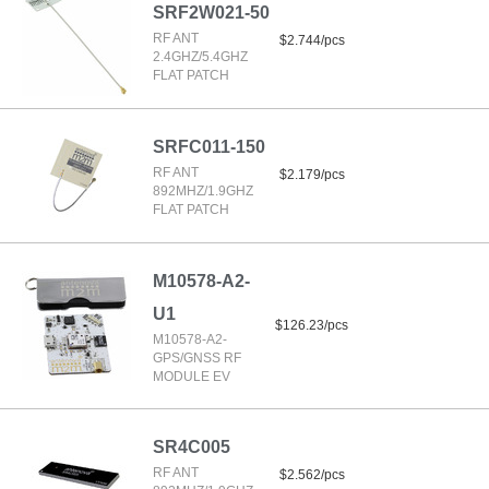
SRF2W021-50
RF ANT
$2.744/pcs
2.4GHZ/5.4GHZ
FLAT PATCH
SRFC011-150
RF ANT
$2.179/pcs
892MHZ/1.9GHZ
FLAT PATCH
M10578-A2-
U1
$126.23/pcs
M10578-A2-
GPS/GNSS RF
MODULE EV
SR4C005
RF ANT
$2.562/pcs