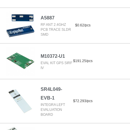
A5887
RF ANT 2.4GHZ
$0.62/pcs
PCB TRACE SLDR
SMD
M10372-U1
$191.25/pcs
EVAL KIT GPS SIRF
IV
SR4L049-
EVB-1
$72.293/pcs
INTEGRA LEFT
EVALUATION
BOARD