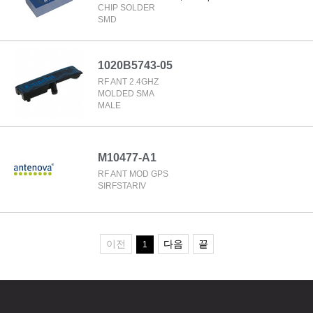
CHIP SOLDER
SMD
1020B5743-05
RF ANT 2.4GHZ
MOLDED SMA
MALE
M10477-A1
RF ANT MOD GPS
SIRFSTARIV
이전
다음
끝
1