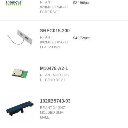
RF ANT
$2.196/pcs
829MHZ/1.94GHZ
PCB TRACE
SRFC015-200
RF ANT
$4.172/pcs
892MHZ/1.85GHZ
FLAT 200MM
M10478-A2-1
RF ANT MOD GPS
L1-BAND REV 1
1020B5743-03
RF ANT 2.4GHZ
MOLDED SMA
MALE