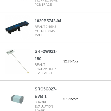
892MHZ/1.9GHZ
PCB TRACE
1020B5743-04
RF ANT 2.4GHZ
MOLDED SMA
MALE
SRF2W021-
150
$2.854/pcs
RF ANT
2.4GHZ/5.4GHZ
FLAT PATCH
SRC5G027-
EVB-1
$73.95/pcs
SHARPI
EVALUATION
BOARD