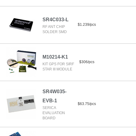
SR4C033-L
$1.239/pcs
RF ANT CHIP
SOLDER SMD
M10214-K1
$306/pcs
KIT GPS FOR SIRF
STAR III MODULE
SR4W035-
EVB-1
$63.75/pcs
SERICA
EVALUATION
BOARD