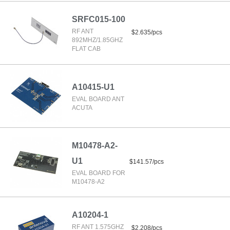
SRFC015-100
RF ANT
$2.635/pcs
892MHZ/1.85GHZ
FLAT CAB
A10415-U1
EVAL BOARD ANT
ACUTA
M10478-A2-
U1
$141.57/pcs
EVAL BOARD FOR
M10478-A2
A10204-1
RF ANT 1.575GHZ
$2.208/pcs