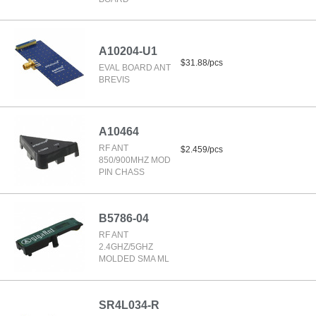
A10204-U1
$31.88/pcs
EVAL BOARD ANT
BREVIS
A10464
RF ANT
$2.459/pcs
850/900MHZ MOD
PIN CHASS
B5786-04
RF ANT
2.4GHZ/5GHZ
MOLDED SMA ML
SR4L034-R