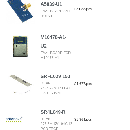
A5839-U1
$31.88/pcs
EVAL BOARD ANT
RUFA-L
M10478-A1-
U2
EVAL BOARD FOR
M10478-A1
SRFL029-150
RF ANT
$4.677/pcs
748/892MHZ FLAT
CAB 150MM
SR4L049-R
RF ANT
$1.364/pcs
875.5MHZ/1.94GHZ
PCB TRCE