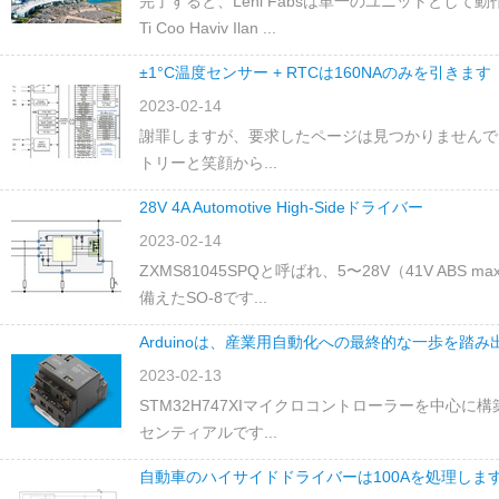
完了すると、Lehi Fabsは単一のユニットとし
Ti Coo Haviv Ilan ...
±1°C温度センサー + RTCは160NAのみを引きます
2023-02-14
謝罪しますが、要求したページは見つかりませんで
トリーと笑顔から...
28V 4A Automotive High-Sideドライバー
2023-02-14
ZXMS81045SPQと呼ばれ、5〜28V（41V A
備えたSO-8です...
Arduinoは、産業用自動化への最終的な一歩を踏み
2023-02-13
STM32H747XIマイクロコントローラーを中心に構築さ
センティアルです...
自動車のハイサイドドライバーは100Aを処理しま