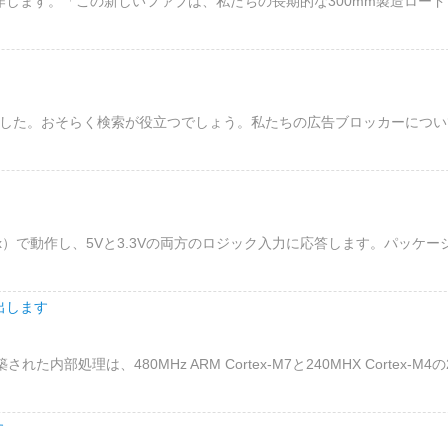
て動作します。「この新しいファブは、私たちの長期的な300mm製造ロー
した。おそらく検索が役立つでしょう。私たちの広告ブロッカーについ
BS max）で動作し、5Vと3.3Vの両方のロジック入力に応答します。パッ
出します
れた内部処理は、480MHz ARM Cortex-M7と240MHX Corte
す