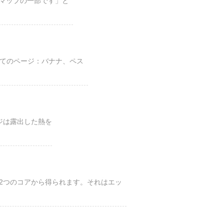
ドマップの一部です」と
てのページ：バナナ、ペス
ケージは露出した熱を
x-M4の2つのコアから得られます。それはエッ