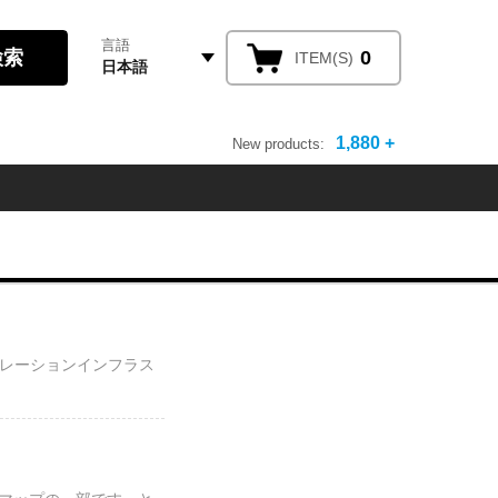
言語
0
ITEM(S)
日本語
1,880 +
New products:
レーションインフラス