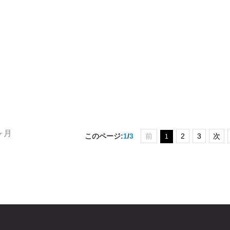
ヶ月
このページ:
1
/
3
前
2
3
次
1