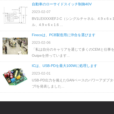
自動車のローサイドスイッチ制御40V
2023-02-07
BV1LEXXXXEFJ-C（シングルチャネル、4.9 x 6 
ル、4.9 x 6 x 1.6 ...
Firecoは、PCB製造用に沖合を選びます
2023-02-06
「私は自分のキャリアを通じて多くのCEMと仕事
Outpeを持っています...
ICは、USB-PDを最大100Wに処理します
2023-02-01
USB-PD出力を備えたGANベースのパワーアダプターの場
プfを発表しました...