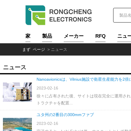
家
製品
メーカー
RFQ
ニュ
まず ページ
>
ニュース
ニュース
Nanoavionicsは、Vilnius施設で衛星生産能力を2
2023-02-16
徐々に占有された後、サイトは現在完全に運用され
トラクチャを配置...
ユタ州の2番目の300mmファブ
2023-02-16