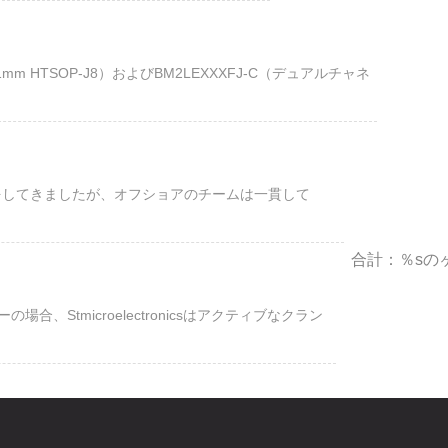
x 1mm HTSOP-J8）およびBM2LEXXXFJ-C（デュアルチャネ
をしてきましたが、オフショアのチームは一貫して
合計：％sの
合、Stmicroelectronicsはアクティブなクラン