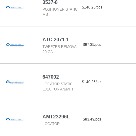
3537-8
$140.25/pcs
POSITIONER STATIC
MS
ATC 2071-1
$97.35/pcs
TWEEZER REMOVAL
20 GA
647002
$140.25/pcs
LOCATOR STATIC
EJECTOR AN/MFT
AMT23296L
$83.49/pcs
LOCATOR