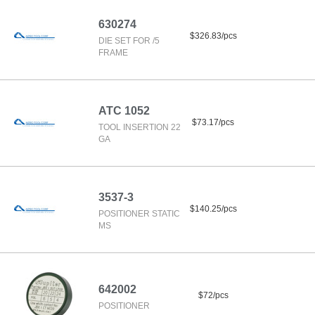
630274
$326.83/pcs
DIE SET FOR /5
FRAME
ATC 1052
$73.17/pcs
TOOL INSERTION 22
GA
3537-3
$140.25/pcs
POSITIONER STATIC
MS
642002
$72/pcs
POSITIONER