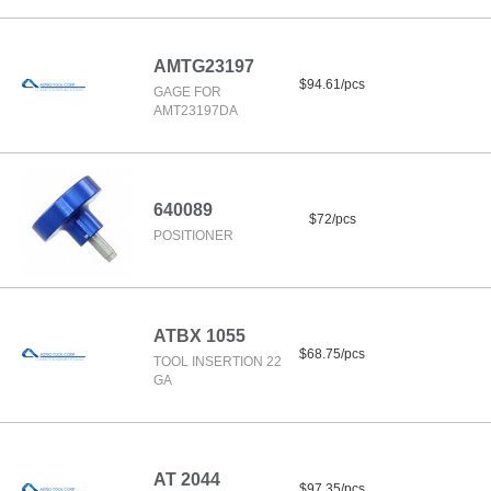
AMTG23197
$94.61/pcs
GAGE FOR
AMT23197DA
640089
$72/pcs
POSITIONER
ATBX 1055
$68.75/pcs
TOOL INSERTION 22
GA
AT 2044
$97.35/pcs