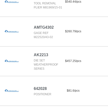
$540.44/pcs
TOOL REMOVAL
PLIER M81969/15-01
AMTG4302
$260.79/pcs
GAGE REF
M22520/43-02
AK2213
DIE SET
$457.25/pcs
WEATHERPROOF
SERIES
642028
$81.6/pcs
POSITIONER