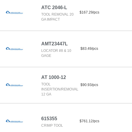
ATC 2046-L
$167.29/pcs
TOOL REMOVAL 20
GA IMPACT
AMT23447L
$83.49/pcs
LOCATOR #8 & 10
GAGE
AT 1000-12
TOOL
$90.93/pcs
INSERTION/REMOVAL
12 GA
615355
$761.12/pcs
CRIMP TOOL