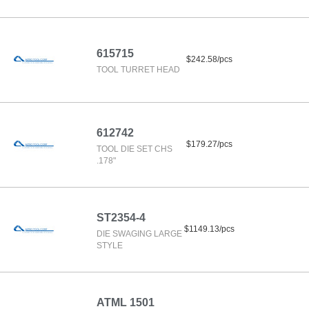
615715
$242.58/pcs
TOOL TURRET HEAD
612742
$179.27/pcs
TOOL DIE SET CHS
.178"
ST2354-4
$1149.13/pcs
DIE SWAGING LARGE
STYLE
ATML 1501