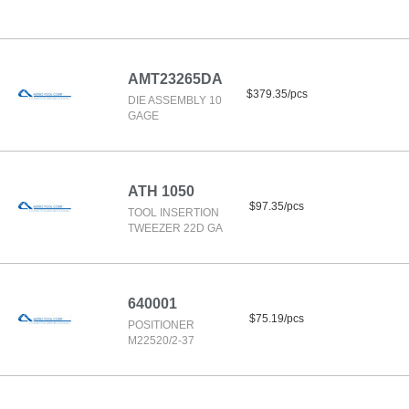
AMT23265DA
$379.35/pcs
DIE ASSEMBLY 10
GAGE
ATH 1050
$97.35/pcs
TOOL INSERTION
TWEEZER 22D GA
640001
$75.19/pcs
POSITIONER
M22520/2-37