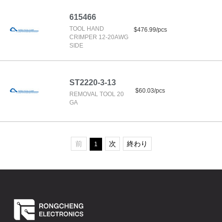
615466
TOOL HAND
$476.99/pcs
CRIMPER 12-20AWG
SIDE
ST2220-3-13
$60.03/pcs
REMOVAL TOOL 20
GA
前
次
終わり
1