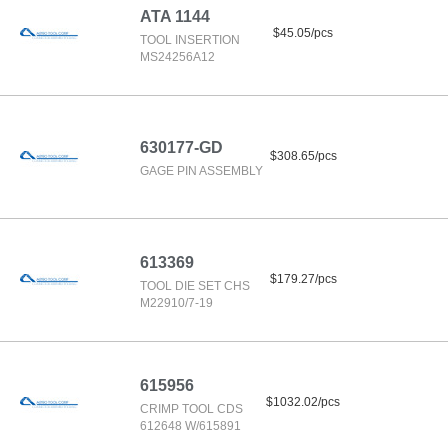
ATA 1144
$45.05/pcs
TOOL INSERTION
MS24256A12
630177-GD
$308.65/pcs
GAGE PIN ASSEMBLY
613369
$179.27/pcs
TOOL DIE SET CHS
M22910/7-19
615956
$1032.02/pcs
CRIMP TOOL CDS
612648 W/615891