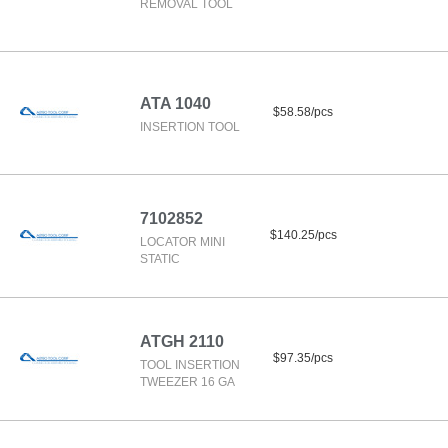
REMOVAL TOOL
ATA 1040
$58.58/pcs
INSERTION TOOL
7102852
$140.25/pcs
LOCATOR MINI
STATIC
ATGH 2110
$97.35/pcs
TOOL INSERTION
TWEEZER 16 GA