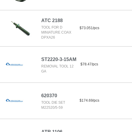
ATC 2188
TOOL FOR D
$73.051/pcs
MINIATURE COAX
DPXA26
ST2220-3-15AM
$78.47/pcs
REMOVAL TOOL 12
GA
620370
$174.69/pcs
TOOL DIE SET
M22520/5-59
ATR 1106