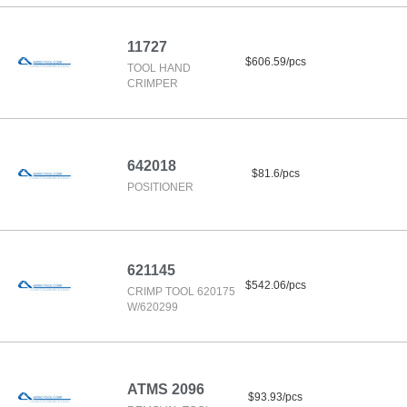
11727
$606.59/pcs
TOOL HAND
CRIMPER
642018
$81.6/pcs
POSITIONER
621145
$542.06/pcs
CRIMP TOOL 620175
W/620299
ATMS 2096
$93.93/pcs