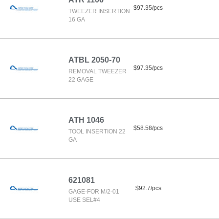
$97.35/pcs
TWEEZER INSERTION
16 GA
ATBL 2050-70
$97.35/pcs
REMOVAL TWEEZER
22 GAGE
ATH 1046
$58.58/pcs
TOOL INSERTION 22
GA
621081
$92.7/pcs
GAGE-FOR M/2-01
USE SEL#4