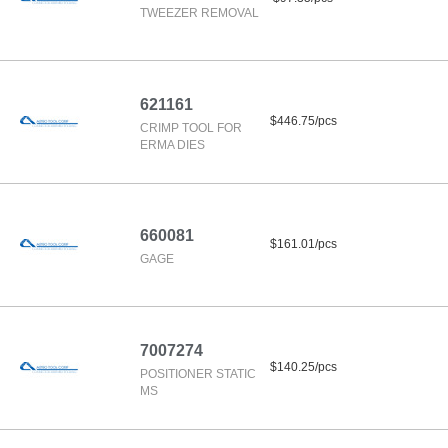
TWEEZER REMOVAL
621161
$446.75/pcs
CRIMP TOOL FOR
ERMA DIES
660081
$161.01/pcs
GAGE
7007274
$140.25/pcs
POSITIONER STATIC
MS