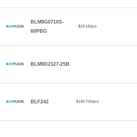
BLM8G0710S-
$28.16/pcs
60PBG
BLM9D2327-25B
BLF242
$140.735/pcs