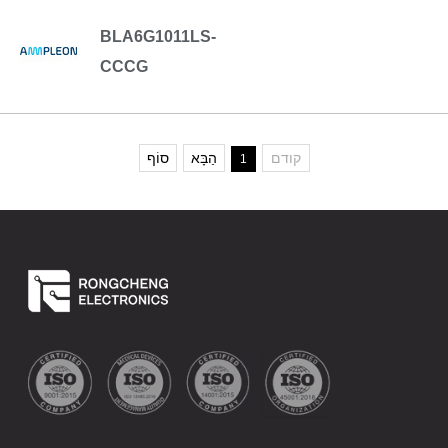
BLA6G1011LS-
CCCG
קודם
הַבָּא
סוֹף
1