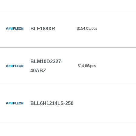
BLF188XR
$154.05/pcs
BLM10D2327-
$14.86/pcs
40ABZ
BLL6H1214LS-250