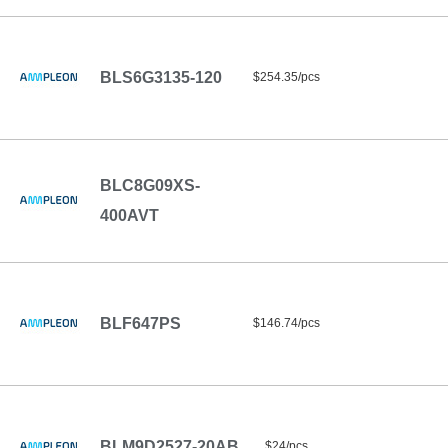
BLS6G3135-120
$254.35/pcs
BLC8G09XS-
400AVT
BLF647PS
$146.74/pcs
BLM9D2527-20AB
$24/pcs