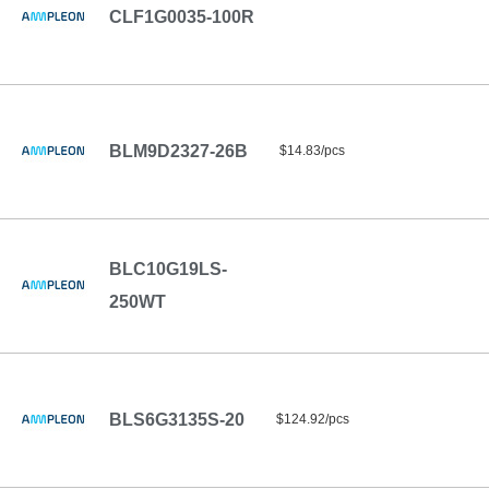
CLF1G0035-100R
BLM9D2327-26B
$14.83/pcs
BLC10G19LS-
250WT
BLS6G3135S-20
$124.92/pcs