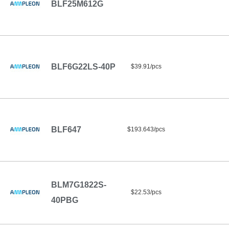
BLF25M612G
BLF6G22LS-40P
$39.91/pcs
BLF647
$193.643/pcs
BLM7G1822S-
$22.53/pcs
40PBG