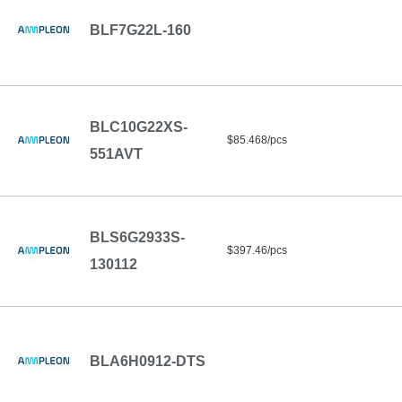
BLF7G22L-160
BLC10G22XS-
$85.468/pcs
551AVT
BLS6G2933S-
$397.46/pcs
130112
BLA6H0912-DTS