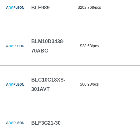
BLF989
$202.768/pcs
BLM10D3438-
$28.63/pcs
70ABG
BLC10G18XS-
$60.98/pcs
301AVT
BLF3G21-30