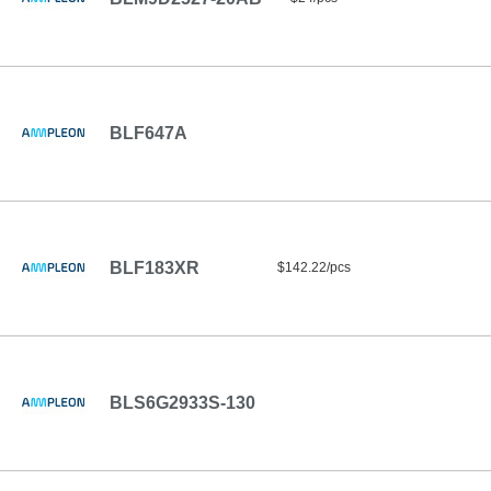
BLF647A
BLF183XR
$142.22/pcs
BLS6G2933S-130