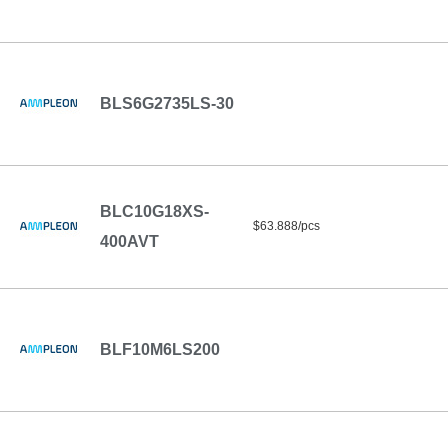
BLS6G2735LS-30
BLC10G18XS-
$63.888/pcs
400AVT
BLF10M6LS200