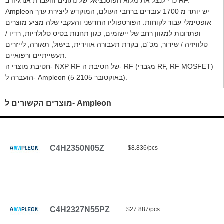
כדי לנצל את מלוא הפוטנציאל של נתונים והעברת אנרגיה ב RF.
Ampleon יש יותר מ 1700 עובדים ברחבי העולם, המוקדש ליצירת ערך
אופטימלי עבור לקוחות. הפורטפוליו החדשני והעקבי שלה מציע מוצרים
ופתרונות למגוון רחב של יישומים, כגון תחנות בסיס סלולריות, רדיו /
טלוויזיה / שידור, מכ"ם, בקרת תעבורה אווירית, בישול, תאורה, לייזרים
תעשייתיים ורפואיים.
חטיבת מוצרי ה- NXP RF של חטיבת ה- RF (מגברי RF, RF MOSFET)
הועברה ל- Ampleon (5 באוקטובר 2105).
מוצרים הקשורים ל- Ampleon
C4H2350N05Z
$8.836/pcs
C4H2327N55PZ
$27.887/pcs