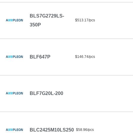
BLS7G2729LS-
$513.17/pcs
350P
BLF647P
$146.74/pcs
BLF7G20L-200
BLC2425M10LS250
$58.96/pcs