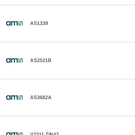
AS1339
AS2521B
AS3682A
V7311-TIN42