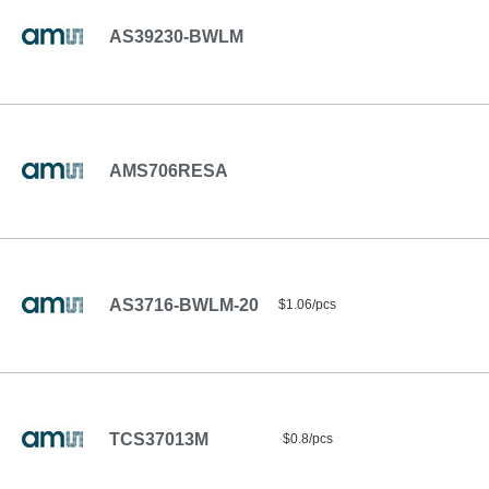
AS39230-BWLM
AMS706RESA
AS3716-BWLM-20
$1.06/pcs
TCS37013M
$0.8/pcs