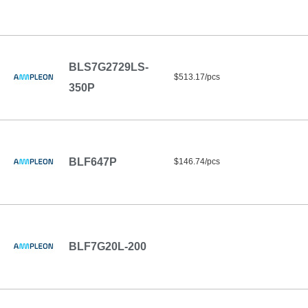
BLS7G2729LS-
$513.17/pcs
350P
BLF647P
$146.74/pcs
BLF7G20L-200