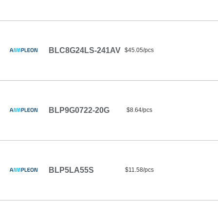
BLC8G24LS-241AV
$45.05/pcs
BLP9G0722-20G
$8.64/pcs
BLP5LA55S
$11.58/pcs