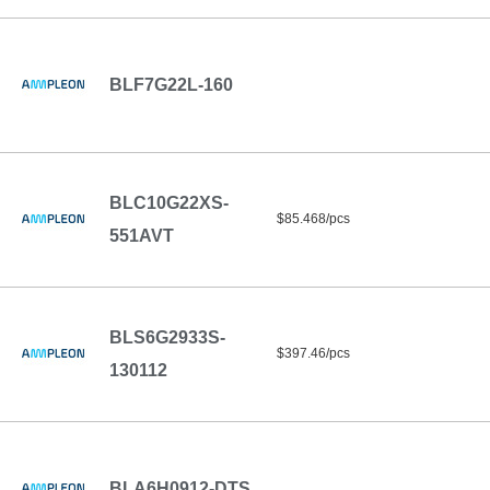
BLF7G22L-160
BLC10G22XS-
$85.468/pcs
551AVT
BLS6G2933S-
$397.46/pcs
130112
BLA6H0912-DTS