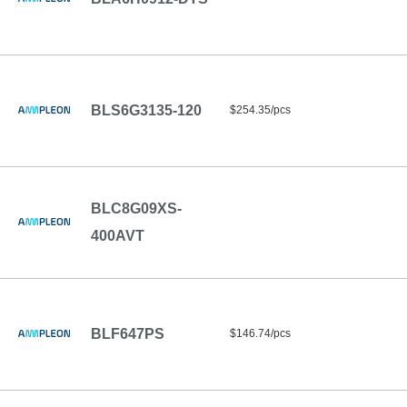
BLS6G3135-120
$254.35/pcs
BLC8G09XS-
400AVT
BLF647PS
$146.74/pcs