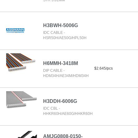
STR 3.81MM
H3BWH-5006G
IDC CABLE -
HSR50H/AE50G/HPL50H
H6MMH-3418M
$2.645/pcs
DIP CABLE -
HDM34H/AE34M/HDM34H
H3DDH-6006G
IDC CBL -
HHKR60H/AE60G/HHKR60H
AMJG0808-0150-