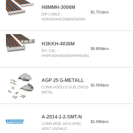
H8MMH-3006M
$1.751/pcs
DIP CABLE -
HDM30H/AE30M/HDM30H
H3KKH-4036M
$6.809/pcs
IDC CBL -
HHPK40H/AE40M/HHPK40G
AGP 25 G-METALL
$1.569/pcs
CONN HOOD D-SUB 25POS
METAL
A-2014-1-2-SMT-N
$1.096/pcs
CONN MOD JACK 6P6C
VERT UNSHLD