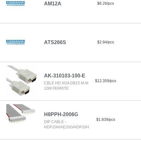
AM12A
$6.26/pcs
ATS266S
$2.94/pcs
AK-310103-100-E
$12.359/pcs
CBLE HD XGA DB15 M-M
10M FERRITE
H8PPH-2006G
$1.839/pcs
DIP CABLE -
HDP20H/AE20G/HDP20H