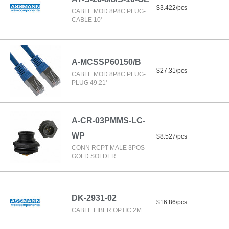
$3.422/pcs
CABLE MOD 8P8C PLUG-
CABLE 10'
A-MCSSP60150/B
$27.31/pcs
CABLE MOD 8P8C PLUG-
PLUG 49.21'
A-CR-03PMMS-LC-
WP
$8.527/pcs
CONN RCPT MALE 3POS
GOLD SOLDER
DK-2931-02
$16.86/pcs
CABLE FIBER OPTIC 2M