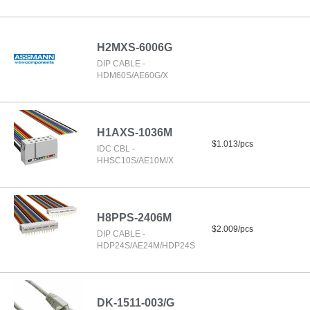
H2MXS-6006G
DIP CABLE -
HDM60S/AE60G/X
H1AXS-1036M
$1.013/pcs
IDC CBL -
HHSC10S/AE10M/X
H8PPS-2406M
$2.009/pcs
DIP CABLE -
HDP24S/AE24M/HDP24S
DK-1511-003/G