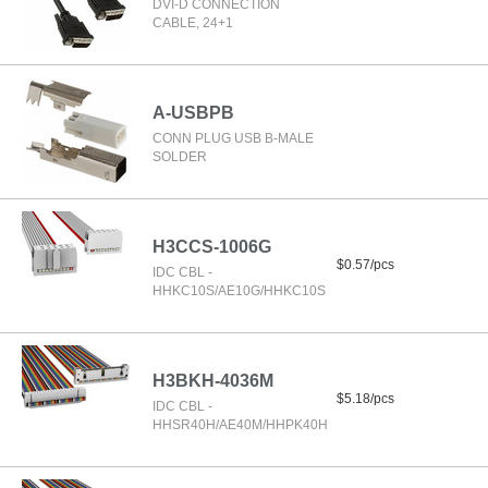
DVI-D CONNECTION
CABLE, 24+1
A-USBPB
CONN PLUG USB B-MALE
SOLDER
H3CCS-1006G
$0.57/pcs
IDC CBL -
HHKC10S/AE10G/HHKC10S
H3BKH-4036M
$5.18/pcs
IDC CBL -
HHSR40H/AE40M/HHPK40H