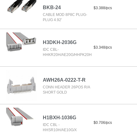
BKB-24
$3.388/pcs
CABLE MOD 8P8C PLUG-
PLUG 4.92'
H3DKH-2036G
$3.348/pcs
IDC CBL-
HHKR20H/AE20G/HHPK20H
AWH26A-0222-T-R
CONN HEADER 26POS R/A
SHORT GOLD
H1BXH-1036G
$0.706/pcs
IDC CBL -
HHSR10H/AE10G/X