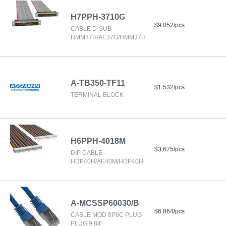
H7PPH-3710G
$9.052/pcs
CABLE D-SUB-
HMM37H/AE37G/HMM37H
A-TB350-TF11
$1.532/pcs
TERMINAL BLOCK
H6PPH-4018M
$3.675/pcs
DIP CABLE -
HDP40H/AE40M/HDP40H
A-MCSSP60030/B
$6.864/pcs
CABLE MOD 8P8C PLUG-
PLUG 9.84'