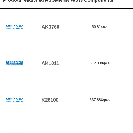
Prodotti relativi ad ASSMANN WSW Components
AK3760
$6.81/pcs
AK1011
$12.009/pcs
K26100
$37.888/pcs