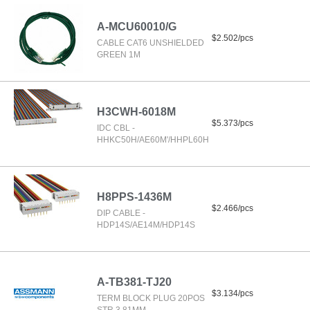
A-MCU60010/G
$2.502/pcs
CABLE CAT6 UNSHIELDED
GREEN 1M
H3CWH-6018M
$5.373/pcs
IDC CBL -
HHKC50H/AE60M'/HHPL60H
H8PPS-1436M
$2.466/pcs
DIP CABLE -
HDP14S/AE14M/HDP14S
A-TB381-TJ20
$3.134/pcs
TERM BLOCK PLUG 20POS