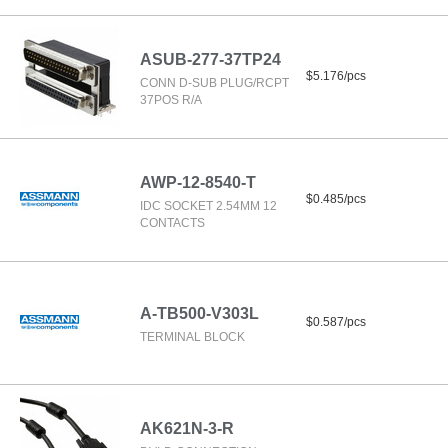
ASUB-277-37TP24
$5.176/pcs
CONN D-SUB PLUG/RCPT
37POS R/A
AWP-12-8540-T
$0.485/pcs
IDC SOCKET 2.54MM 12
CONTACTS
A-TB500-V303L
$0.587/pcs
TERMINAL BLOCK
AK621N-3-R