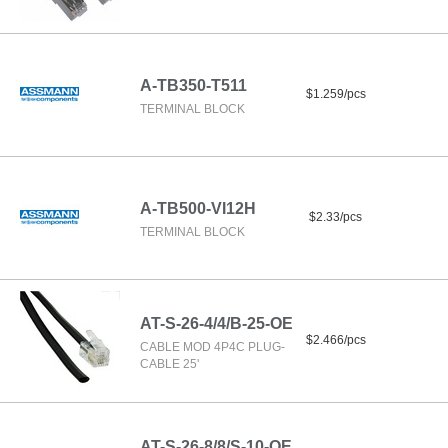
A-TB350-T511
$1.259/pcs
TERMINAL BLOCK
A-TB500-VI12H
$2.33/pcs
TERMINAL BLOCK
AT-S-26-4/4/B-25-OE
$2.466/pcs
CABLE MOD 4P4C PLUG-
CABLE 25'
AT-S-26-8/8/S-10-OE