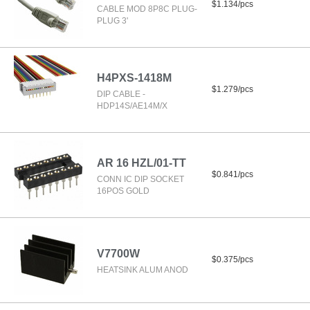
$1.134/pcs
CABLE MOD 8P8C PLUG-
PLUG 3'
H4PXS-1418M
$1.279/pcs
DIP CABLE -
HDP14S/AE14M/X
AR 16 HZL/01-TT
$0.841/pcs
CONN IC DIP SOCKET
16POS GOLD
V7700W
$0.375/pcs
HEATSINK ALUM ANOD