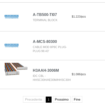
A-TB500-TI07
$1.223/pcs
TERMINAL BLOCK
A-MCS-80300
CABLE MOD 8P8C PLUG-
PLUG 98.43'
H3AAH-3006M
$1.086/pcs
IDC CBL -
HHSC30H/AE30M/HHSC30H
Precedente
Prossimo
Fine
1