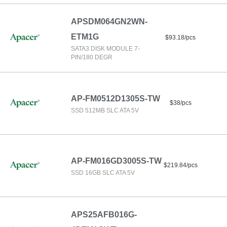
APSDM064GN2WN-
ETM1G
$93.18/pcs
SATA3 DISK MODULE 7-
PIN/180 DEGR
AP-FM0512D1305S-TW
$38/pcs
SSD 512MB SLC ATA 5V
AP-FM016GD3005S-TW
$219.84/pcs
SSD 16GB SLC ATA 5V
APS25AFB016G-