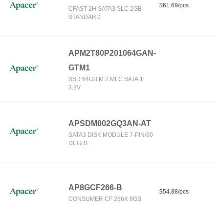
$61.69/pcs
CFAST 2H SATA3 SLC 2GB
STANDARD
APM2T80P201064GAN-
GTM1
SSD 64GB M.2 MLC SATA III
3.3V
APSDM002GQ3AN-AT
SATA3 DISK MODULE 7-PIN/90
DEGRE
AP8GCF266-B
$54.88/pcs
CONSUMER CF 266X 8GB