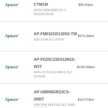
CTM1W
$56.42/pcs
SATA3 DISK MODULE 7-
PIN/180 DEGR
AP-FM032GD1305S-TW
$374.16/pcs
SSD 32GB SLC ATA 5V
AP-FD25C22E0128GS-
W3T
$1351.69/pcs
PATA 2.5" FLASH DRIVE SLC
EXTEND
AP-UM008GR23CS-
2NRT
$114.57/pcs
USB DISK MODULE SLC 180D