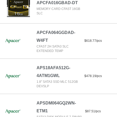
APCFA016GBAD-DT
MEMORY CARD CFAST 16GB
SLC
APCFA064GGDAD-
W4FT
$618.77/pcs
CFAST 2H SATA3 SLC
EXTENDED TEMP
APS18AFA512G-
4ATM1GWL
$478.19/pcs
1.8" SATA3 SSD MLC 512GB
DEVSLP
APSDM064GQ2WN-
ETM1
$87.51/pcs