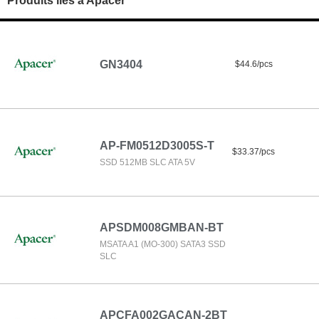
Produits liés à Apacer
GN3404
$44.6/pcs
AP-FM0512D3005S-T
$33.37/pcs
SSD 512MB SLC ATA 5V
APSDM008GMBAN-BT
MSATA A1 (MO-300) SATA3 SSD
SLC
APCFA002GACAN-2BT