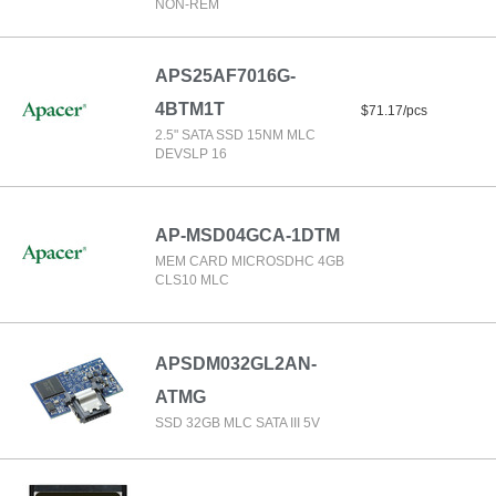
NON-REM
APS25AF7016G-
4BTM1T
$71.17/pcs
2.5" SATA SSD 15NM MLC
DEVSLP 16
AP-MSD04GCA-1DTM
MEM CARD MICROSDHC 4GB
CLS10 MLC
APSDM032GL2AN-
ATMG
SSD 32GB MLC SATA III 5V