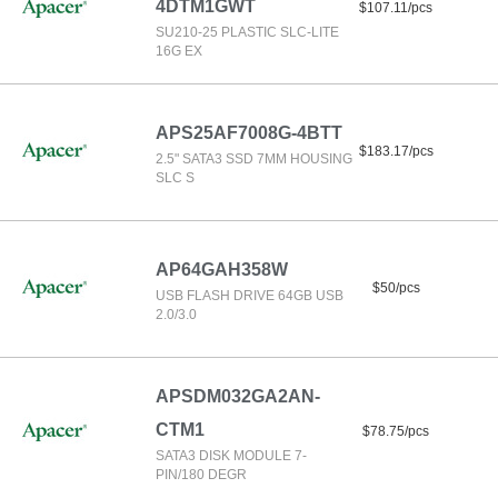
4DTM1GWT
$107.11/pcs
SU210-25 PLASTIC SLC-LITE
16G EX
APS25AF7008G-4BTT
$183.17/pcs
2.5" SATA3 SSD 7MM HOUSING
SLC S
AP64GAH358W
$50/pcs
USB FLASH DRIVE 64GB USB
2.0/3.0
APSDM032GA2AN-
CTM1
$78.75/pcs
SATA3 DISK MODULE 7-
PIN/180 DEGR