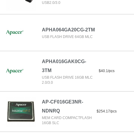
USB2.0/3.0
APHA064GA20CG-2TM
USB FLASH DRIVE 64GB MLC
APHA016GAK0CG-
3TM
$40.1/pcs
USB FLASH DRIVE 16GB MLC
2.0/3.0
AP-CF016GE3NR-
NDNRQ
$254.17/pcs
MEM CARD COMPACTFLASH
16GB SLC