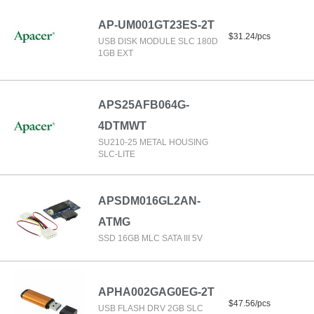
AP-UM001GT23ES-2T
$31.24/pcs
USB DISK MODULE SLC 180D
1GB EXT
APS25AFB064G-
4DTMWT
SU210-25 METAL HOUSING
SLC-LITE
APSDM016GL2AN-
ATMG
SSD 16GB MLC SATA III 5V
APHA002GAG0EG-2T
$47.56/pcs
USB FLASH DRV 2GB SLC