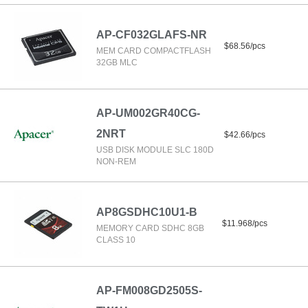
AP-CF032GLAFS-NR
$68.56/pcs
MEM CARD COMPACTFLASH
32GB MLC
AP-UM002GR40CG-
2NRT
$42.66/pcs
USB DISK MODULE SLC 180D
NON-REM
AP8GSDHC10U1-B
$11.968/pcs
MEMORY CARD SDHC 8GB
CLASS 10
AP-FM008GD2505S-