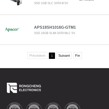
SSD 1GB SLC SATA III 5V
APS18SH1016G-GTM1
SSD 16GB SLIM-SATA MLC 5V
Précédent
Suivant
Fin
1