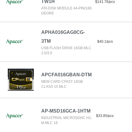
TW1H
$141.76/pcs
ATA DISK MODULE 44-PIN/180
DEGRE
APHA016GAG0CG-
3TM
$40.1/pcs
USB FLASH DRIVE 16GB MLC
2.0/3.0
APCFA016GBAN-DTM
MEM CARD CFAST 16GB
CLASS 10 MLC
AP-MSD16GCA-1HTM
$33.85/pcs
INDUSTRIAL MICROSDHC H1-
M MLC 16