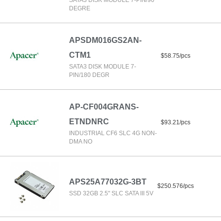
SATA3 DISK MODULE 7-PIN/90
DEGRE
APSDM016GS2AN-
CTM1
$58.75/pcs
SATA3 DISK MODULE 7-
PIN/180 DEGR
AP-CF004GRANS-
ETNDNRC
$93.21/pcs
INDUSTRIAL CF6 SLC 4G NON-
DMA NO
APS25A77032G-3BT
$250.576/pcs
SSD 32GB 2.5" SLC SATA III 5V