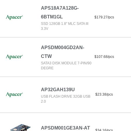
APS18A7A128G-
6BTM1GL
$179.27/pcs
SSD 128GB 1.8" MLC SATA III
3.3V
APSDM004GD2AN-
CTW
$107.68/pcs
SATA3 DISK MODULE 7-PIN/90
DEGRE
AP32GAH139U
$23.38/pcs
USB FLASH DRIVE 32GB USB
2.0
APSDM001GE3AN-AT
$34.16/pcs