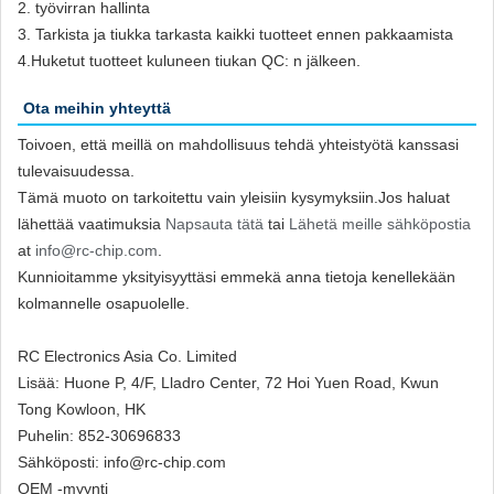
2. työvirran hallinta
3. Tarkista ja tiukka tarkasta kaikki tuotteet ennen pakkaamista
4.Huketut tuotteet kuluneen tiukan QC: n jälkeen.
Ota meihin yhteyttä
Toivoen, että meillä on mahdollisuus tehdä yhteistyötä kanssasi
tulevaisuudessa.
Tämä muoto on tarkoitettu vain yleisiin kysymyksiin.Jos haluat
lähettää vaatimuksia
Napsauta tätä
tai
Lähetä meille sähköpostia
at
info@rc-chip.com
.
Kunnioitamme yksityisyyttäsi emmekä anna tietoja kenellekään
kolmannelle osapuolelle.
RC Electronics Asia Co. Limited
Lisää: Huone P, 4/F, Lladro Center, 72 Hoi Yuen Road, Kwun
Tong Kowloon, HK
Puhelin: 852-30696833
Sähköposti: info@rc-chip.com
OEM -myynti