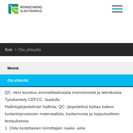
Koti
>
Ota yhteyttä
Meistä
Ota yhteyttä
QC -tiimi koostuu ammattitaitoisista insinööreistä ja teknikoista.
Työskentely CEFCC -laadulla
Hallintajärjestelmän hallinta, QC -järjestelmä kattaa kaiken
tuotantoprosessin materiaalista, tuotannosta ja lopputuotteen
testauksesta.
1. Osta luotettavien toimittajien raaka -aine