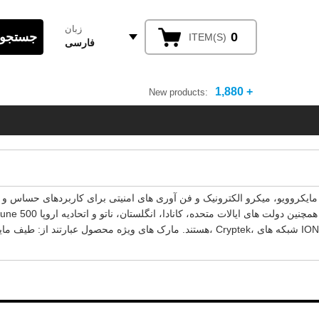
زبان
0
ITEM(S)
فارسی
1,880 +
New products:
هستند. مارک های ویژه محصول ع، Cryptek، شبکه های ION، SST،