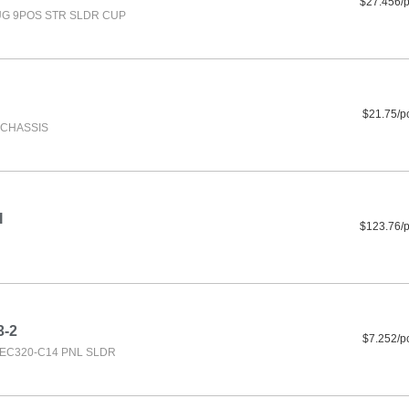
$27.456/
G 9POS STR SLDR CUP
$21.75/p
F CHASSIS
I
$123.76/
3-2
$7.252/p
IEC320-C14 PNL SLDR