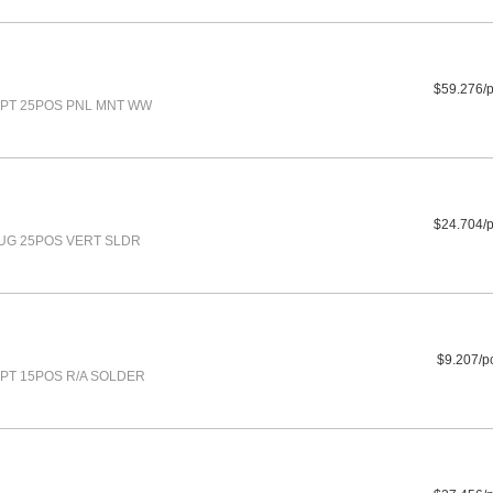
$59.276/
PT 25POS PNL MNT WW
$24.704/
UG 25POS VERT SLDR
$9.207/p
PT 15POS R/A SOLDER