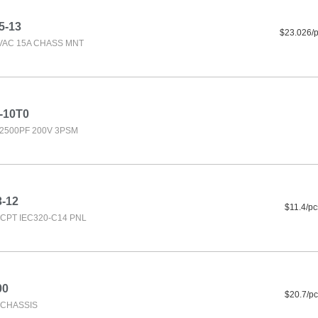
5-13
$23.026/
0VAC 15A CHASS MNT
-10T0
2500PF 200V 3PSM
3-12
$11.4/pc
CPT IEC320-C14 PNL
00
$20.7/pc
F CHASSIS