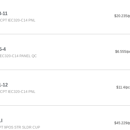
3-11
$20.235/
CPT IEC320-C14 PNL
5-4
$6.555/p
IEC320-C14 PANEL QC
1-12
$11.4/pc
CPT IEC320-C14 PNL
I
$45.229/
T 9POS STR SLDR CUP