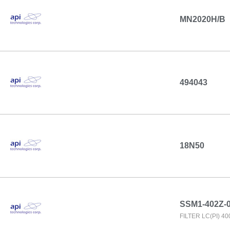
MN2020H/B
494043
18N50
SSM1-402Z-
FILTER LC(PI) 4