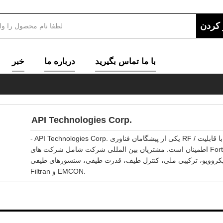
با ما تماس بگیرید
درباره ما
خبر
API Technologies Corp.
- API Technologies Corp. یکی از پیشگامان فناوری RF / مایکروویو، میکرو الکترونیک و فن آوری های امنیتی برای کاربردهای حساس و با قابلیت
اطمینان است. مشتریان بین المللی شرکت شامل شرکت های Fortune 500 و همچنین دولت های ایالات متحده، کانادا، انگلستان، ناتو و اتحادیه اروپا
بارتند از: طیف مایکروویو، ترکیبی ملی، کنترل طیف، قدرت طیفی، سنسورهای طیفی
Filtran و EMCON.