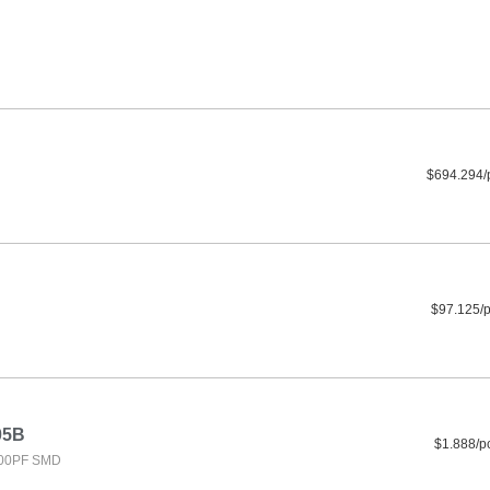
$694.294/
$97.125/
05B
$1.888/p
000PF SMD