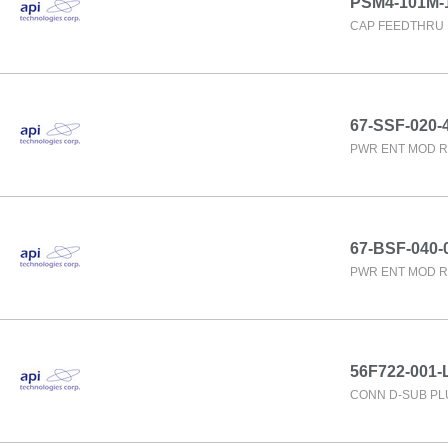
PSM4-101M-
CAP FEEDTHRU 
67-SSF-020-
PWR ENT MOD R
67-BSF-040-
PWR ENT MOD R
56F722-001-L
CONN D-SUB PL