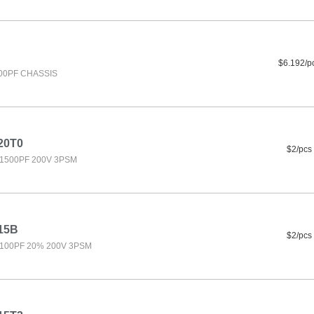
$6.192/p
500PF CHASSIS
20T0
$2/pcs
1500PF 200V 3PSM
15B
$2/pcs
100PF 20% 200V 3PSM