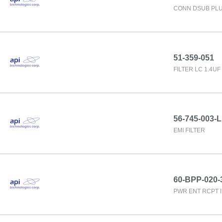
CONN DSUB PLU
51-359-051
FILTER LC 1.4U
56-745-003-L
EMI FILTER
60-BPP-020-
PWR ENT RCPT 