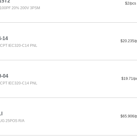
15T2
$2/pcs
100PF 20% 200V 3PSM
4-14
$20.235/
CPT IEC320-C14 PNL
0-04
$19.71/p
CPT IEC320-C14 PNL
I
$65.906/
UG 25POS R/A