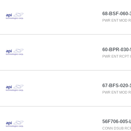
68-BSF-060-
PWR ENT MOD R
60-BPR-030-
PWR ENT RCPT 
67-BFS-020-
PWR ENT MOD R
56F706-005-L
CONN DSUB RCP