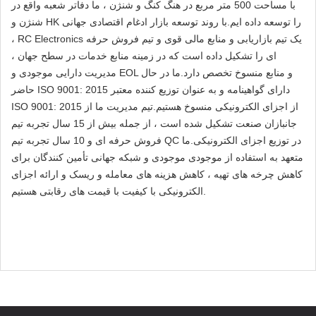
با مساحت 500 متر مربع در هنگ کنگ و شنژن ، ما دفاتر شعبه واقع در
شنژن و HK را توسعه داده ایم.با روند توسعه بازار ادغام اقتصادی جهانی
، RC Electronics یک تیم بازاریابی و منابع مالی قوی و تیم فروش حرفه
ای را تشکیل داده است که در زمینه منابع خدمات در سطح جهان ،
مدیریت دارایی موجودی و EOL و منابع منسوخ تخصص دارد.ما در حال
حاضر ISO 9001: 2015 دارای گواهینامه و به عنوان توزیع کننده معتبر
ISO 9001: 2015 از اجزای الکترونیکی منسوخ هستیم.تیم مدیریت ما از
جانبازان صنعت تشکیل شده است ، از جمله بیش از 15 سال تجربه تیم
فروش حرفه ای و 10 سال تجربه تیم QC در توزیع اجزای الکترونیکی.ما
متعهد به استفاده از موجودی موجودی و شبکه جهانی تأمین کنندگان برای
کاهش چرخه های تهیه ، کاهش هزینه های معامله و ریسک و ارائه اجزای
الکترونیکی با کیفیت با قیمت های رقابتی هستیم.