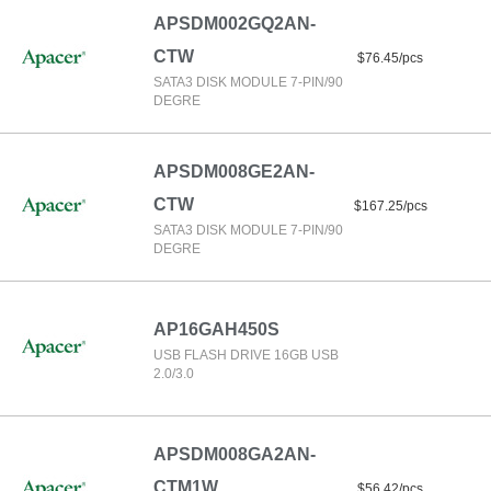
APSDM002GQ2AN-
CTW
$76.45/pcs
SATA3 DISK MODULE 7-PIN/90
DEGRE
APSDM008GE2AN-
CTW
$167.25/pcs
SATA3 DISK MODULE 7-PIN/90
DEGRE
AP16GAH450S
USB FLASH DRIVE 16GB USB
2.0/3.0
APSDM008GA2AN-
CTM1W
$56.42/pcs