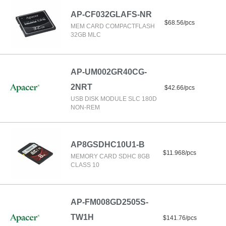
AP-CF032GLAFS-NR
$68.56/pcs
MEM CARD COMPACTFLASH
32GB MLC
AP-UM002GR40CG-
2NRT
$42.66/pcs
USB DISK MODULE SLC 180D
NON-REM
AP8GSDHC10U1-B
$11.968/pcs
MEMORY CARD SDHC 8GB
CLASS 10
AP-FM008GD2505S-
TW1H
$141.76/pcs