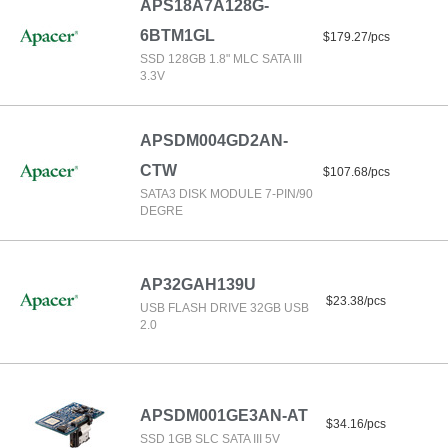
APS18A7A128G-
6BTM1GL
$179.27/pcs
SSD 128GB 1.8" MLC SATA III
3.3V
APSDM004GD2AN-
CTW
$107.68/pcs
SATA3 DISK MODULE 7-PIN/90
DEGRE
AP32GAH139U
$23.38/pcs
USB FLASH DRIVE 32GB USB
2.0
APSDM001GE3AN-AT
$34.16/pcs
SSD 1GB SLC SATA III 5V