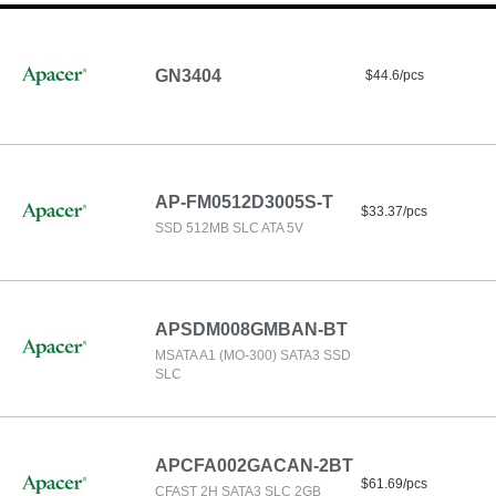
GN3404
$44.6/pcs
AP-FM0512D3005S-T
$33.37/pcs
SSD 512MB SLC ATA 5V
APSDM008GMBAN-BT
MSATA A1 (MO-300) SATA3 SSD
SLC
APCFA002GACAN-2BT
$61.69/pcs
CFAST 2H SATA3 SLC 2GB