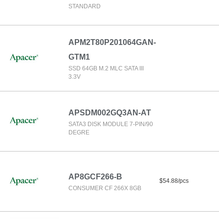
STANDARD
APM2T80P201064GAN-
GTM1
SSD 64GB M.2 MLC SATA III
3.3V
APSDM002GQ3AN-AT
SATA3 DISK MODULE 7-PIN/90
DEGRE
AP8GCF266-B
$54.88/pcs
CONSUMER CF 266X 8GB