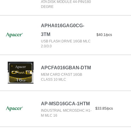
ATA DISK MODULE 44-PIN/180
DEGRE
APHA016GAG0CG-
3TM
$40.1/pcs
USB FLASH DRIVE 16GB MLC
2.0/3.0
APCFA016GBAN-DTM
MEM CARD CFAST 16GB
CLASS 10 MLC
AP-MSD16GCA-1HTM
$33.85/pcs
INDUSTRIAL MICROSDHC H1-
M MLC 16