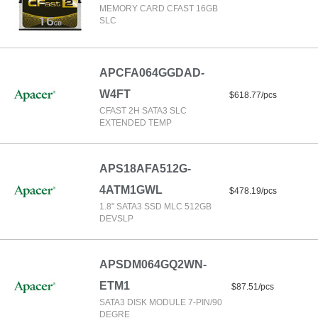
MEMORY CARD CFAST 16GB
SLC
APCFA064GGDAD-
W4FT
$618.77/pcs
CFAST 2H SATA3 SLC
EXTENDED TEMP
APS18AFA512G-
4ATM1GWL
$478.19/pcs
1.8" SATA3 SSD MLC 512GB
DEVSLP
APSDM064GQ2WN-
ETM1
$87.51/pcs
SATA3 DISK MODULE 7-PIN/90
DEGRE