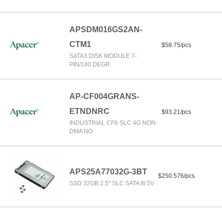
APSDM016GS2AN-
CTM1
$58.75/pcs
SATA3 DISK MODULE 7-
PIN/180 DEGR
AP-CF004GRANS-
ETNDNRC
$93.21/pcs
INDUSTRIAL CF6 SLC 4G NON-
DMA NO
APS25A77032G-3BT
$250.576/pcs
SSD 32GB 2.5" SLC SATA III 5V