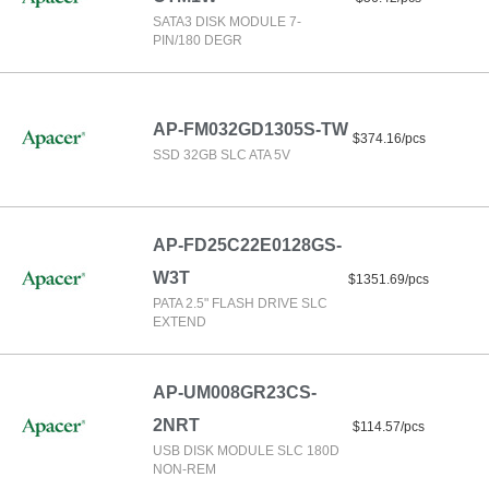
SATA3 DISK MODULE 7-
PIN/180 DEGR
AP-FM032GD1305S-TW
$374.16/pcs
SSD 32GB SLC ATA 5V
AP-FD25C22E0128GS-
W3T
$1351.69/pcs
PATA 2.5" FLASH DRIVE SLC
EXTEND
AP-UM008GR23CS-
2NRT
$114.57/pcs
USB DISK MODULE SLC 180D
NON-REM