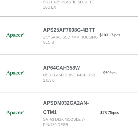
SU210-25 PLASTIC SLC-LITE
16G EX
APS25AF7008G-4BTT
$183.17/pcs
2.5" SATA3 SSD 7MM HOUSING
SLC S
AP64GAH358W
$50/pcs
USB FLASH DRIVE 64GB USB
2.0/3.0
APSDM032GA2AN-
CTM1
$78.75/pcs
SATA3 DISK MODULE 7-
PIN/180 DEGR