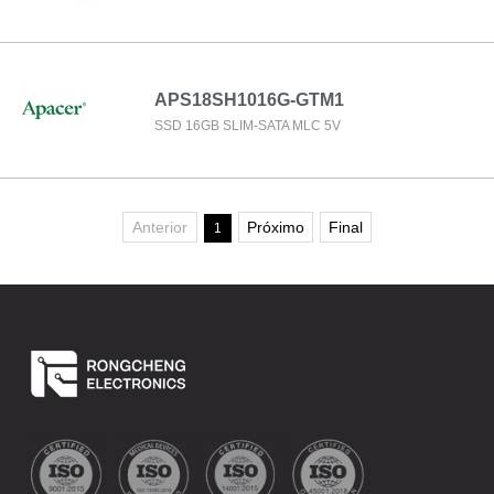
APS18SH1016G-GTM1
SSD 16GB SLIM-SATA MLC 5V
Anterior
Próximo
Final
1