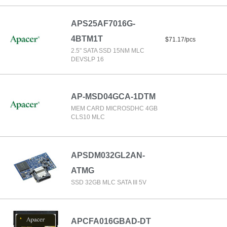
APS25AF7016G-
4BTM1T
$71.17/pcs
2.5" SATA SSD 15NM MLC
DEVSLP 16
AP-MSD04GCA-1DTM
MEM CARD MICROSDHC 4GB
CLS10 MLC
APSDM032GL2AN-
ATMG
SSD 32GB MLC SATA III 5V
APCFA016GBAD-DT