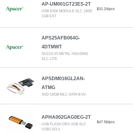
AP-UM001GT23ES-2T
$31.24/pcs
USB DISK MODULE SLC 180D
1GB EXT
APS25AFB064G-
4DTMWT
SU210-25 METAL HOUSING
SLC-LITE
APSDM016GL2AN-
ATMG
SSD 16GB MLC SATA III 5V
APHA002GAG0EG-2T
$47.56/pcs
USB FLASH DRV 2GB SLC
USB2.0/3.0