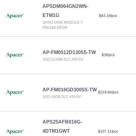
APSDM064GN2WN-
ETM1G
$93.18/pcs
SATA3 DISK MODULE 7-
PIN/180 DEGR
AP-FM0512D1305S-TW
$38/pcs
SSD 512MB SLC ATA 5V
AP-FM016GD3005S-TW
$219.84/pcs
SSD 16GB SLC ATA 5V
APS25AFB016G-
4DTM1GWT
$107.11/pcs