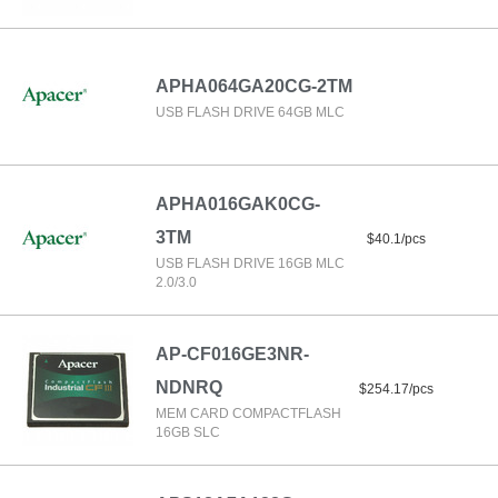
APHA064GA20CG-2TM
USB FLASH DRIVE 64GB MLC
APHA016GAK0CG-
3TM
$40.1/pcs
USB FLASH DRIVE 16GB MLC
2.0/3.0
AP-CF016GE3NR-
NDNRQ
$254.17/pcs
MEM CARD COMPACTFLASH
16GB SLC