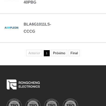
40PBG
BLA6G1011LS-
CCCG
Anterior
Próximo
Final
1