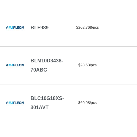
BLF989
$202.768/pcs
BLM10D3438-
$28.63/pcs
70ABG
BLC10G18XS-
$60.98/pcs
301AVT