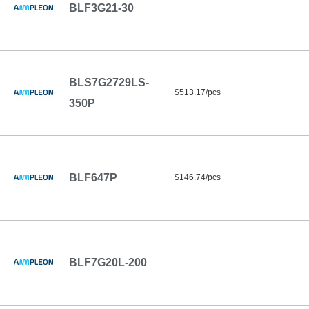
BLF3G21-30
BLS7G2729LS-
$513.17/pcs
350P
BLF647P
$146.74/pcs
BLF7G20L-200