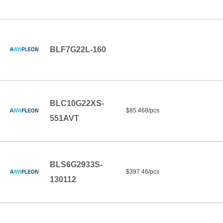
BLF7G22L-160
BLC10G22XS-
$85.468/pcs
551AVT
BLS6G2933S-
$397.46/pcs
130112