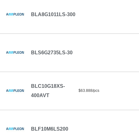
BLA8G1011LS-300
BLS6G2735LS-30
BLC10G18XS-
$63.888/pcs
400AVT
BLF10M6LS200