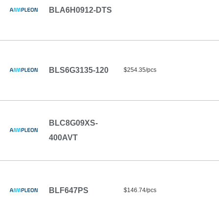
BLA6H0912-DTS
BLS6G3135-120
$254.35/pcs
BLC8G09XS-
400AVT
BLF647PS
$146.74/pcs