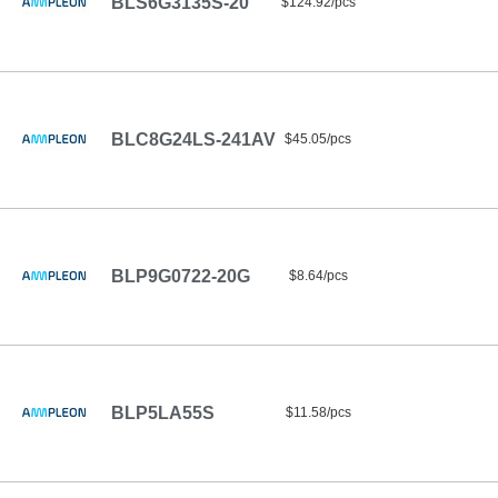
BLS6G3135S-20
$124.92/pcs
BLC8G24LS-241AV
$45.05/pcs
BLP9G0722-20G
$8.64/pcs
BLP5LA55S
$11.58/pcs