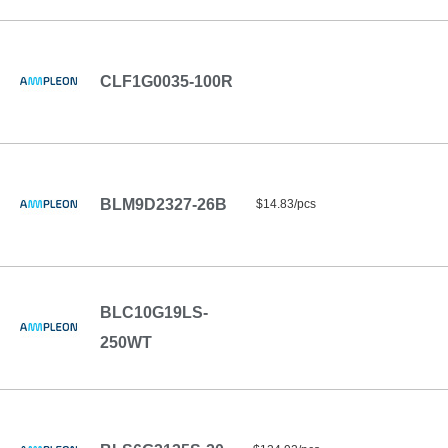
CLF1G0035-100R
BLM9D2327-26B
$14.83/pcs
BLC10G19LS-
250WT