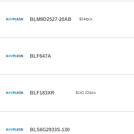
BLM9D2527-20AB
$24/pcs
BLF647A
BLF183XR
$142.22/pcs
BLS6G2933S-130