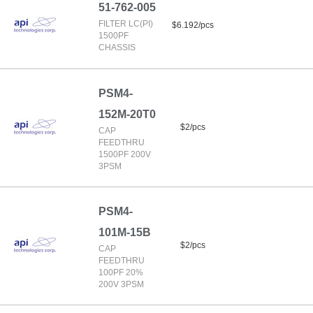
51-762-005
FILTER LC(PI)
$6.192/pcs
1500PF
CHASSIS
PSM4-
152M-20T0
$2/pcs
CAP
FEEDTHRU
1500PF 200V
3PSM
PSM4-
101M-15B
$2/pcs
CAP
FEEDTHRU
100PF 20%
200V 3PSM