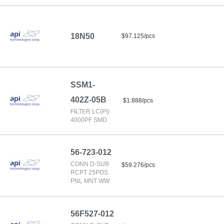
18N50
$97.125/pcs
SSM1-
402Z-05B
$1.888/pcs
FILTER LC(PI)
4000PF SMD
56-723-012
CONN D-SUB
$59.276/pcs
RCPT 25POS
PNL MNT WW
56F527-012