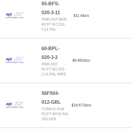
65-BFS-
020-3-11
$11.4/pcs
PWR ENT MOD
RCPT IEC320-
C14 PNL
60-BPL-
020-3-2
$6.882/pcs
PWR ENT
RCPT IEC320-
C14 PNL WIRE
56F504-
012-GBL
$18.672/pcs
CONN D-SUB
RCPT 9POS R/A
SOLDER