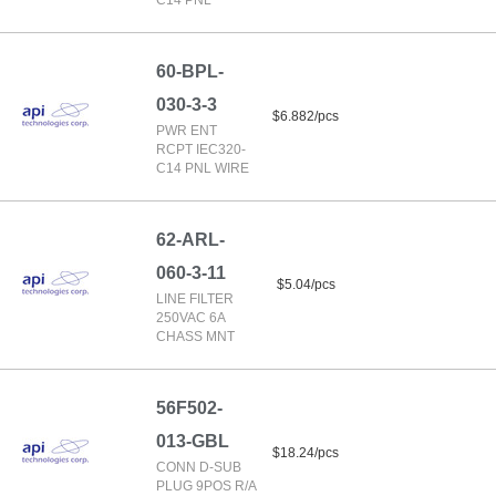
C14 PNL
60-BPL-
030-3-3
$6.882/pcs
PWR ENT
RCPT IEC320-
C14 PNL WIRE
62-ARL-
060-3-11
$5.04/pcs
LINE FILTER
250VAC 6A
CHASS MNT
56F502-
013-GBL
$18.24/pcs
CONN D-SUB
PLUG 9POS R/A