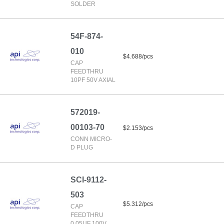
SOLDER
54F-874-
010
$4.688/pcs
CAP
FEEDTHRU
10PF 50V AXIAL
572019-
00103-70
$2.153/pcs
CONN MICRO-
D PLUG
SCI-9112-
503
$5.312/pcs
CAP
FEEDTHRU
0.05UF 100V