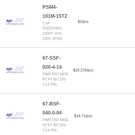
PSM4-
101M-15T2
$2/pcs
CAP
FEEDTHRU
100PF 20%
200V 3PSM
67-SSF-
020-4-14
$20.235/pcs
PWR ENT MOD
RCPT IEC320-
C14 PNL
67-BSF-
040-0-04
$19.71/pcs
PWR ENT MOD
RCPT IEC320-
C14 PNL