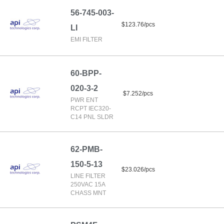
56-745-003-
$123.76/pcs
LI
EMI FILTER
60-BPP-
020-3-2
$7.252/pcs
PWR ENT
RCPT IEC320-
C14 PNL SLDR
62-PMB-
150-5-13
$23.026/pcs
LINE FILTER
250VAC 15A
CHASS MNT