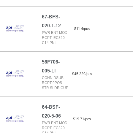
67-BFS-
020-1-12
$11.4/pcs
PWR ENT MOD
RCPT IEC320-
C14 PNL
56F706-
005-LI
$45.229/pcs
CONN DSUB
RCPT 9POS
STR SLDR CUP
64-BSF-
020-5-06
$19.71/pcs
PWR ENT MOD
RCPT IEC320-