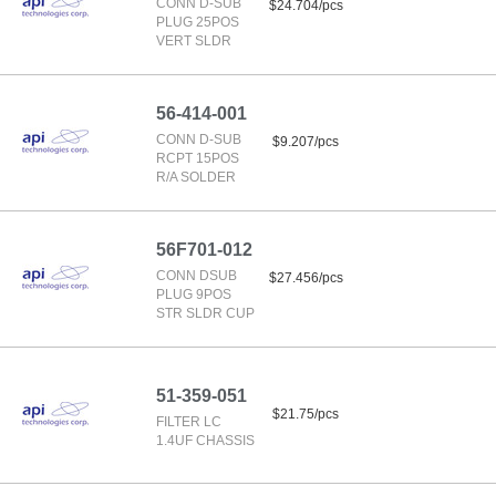
CONN D-SUB
$24.704/pcs
PLUG 25POS
VERT SLDR
56-414-001
CONN D-SUB
$9.207/pcs
RCPT 15POS
R/A SOLDER
56F701-012
CONN DSUB
$27.456/pcs
PLUG 9POS
STR SLDR CUP
51-359-051
$21.75/pcs
FILTER LC
1.4UF CHASSIS