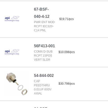
67-BSF-
040-4-12
$19.71/pcs
PWR ENT MOD
RCPT IEC320-
C14 PNL
56F413-001
CONN D-SUB
$10.098/pcs
RCPT 15POS
VERT SLDR
54-844-002
CAP
$30.798/pcs
FEEDTHRU
0.01UF 600V
AXIAL