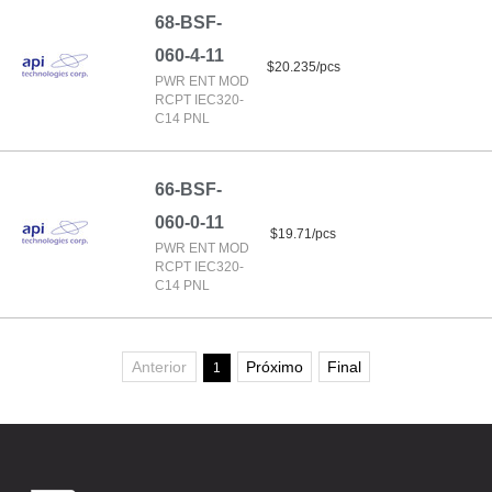
68-BSF-
060-4-11
$20.235/pcs
PWR ENT MOD
RCPT IEC320-
C14 PNL
66-BSF-
060-0-11
$19.71/pcs
PWR ENT MOD
RCPT IEC320-
C14 PNL
Anterior
Próximo
Final
1