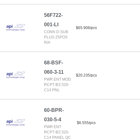
56F722-
001-LI
$65.906/pcs
CONN D-SUB
PLUG 25POS
R/A
68-BSF-
060-3-11
$20.235/pcs
PWR ENT MOD
RCPT IEC320-
C14 PNL
60-BPR-
030-5-4
$6.555/pcs
PWR ENT
RCPT IEC320-
C14 PANEL QC