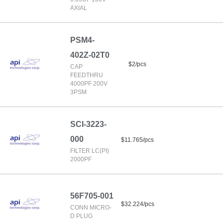
AXIAL
PSM4-
402Z-02T0
$2/pcs
CAP
FEEDTHRU
4000PF 200V
3PSM
SCI-3223-
000
$11.765/pcs
FILTER LC(PI)
2000PF
56F705-001
$32.224/pcs
CONN MICRO-
D PLUG