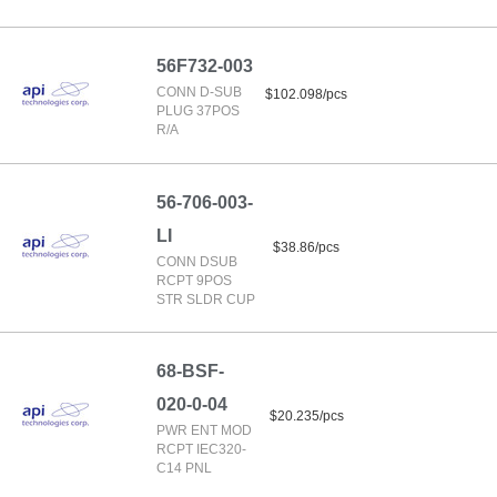
56F732-003
CONN D-SUB
$102.098/pcs
PLUG 37POS
R/A
56-706-003-
LI
$38.86/pcs
CONN DSUB
RCPT 9POS
STR SLDR CUP
68-BSF-
020-0-04
$20.235/pcs
PWR ENT MOD
RCPT IEC320-
C14 PNL