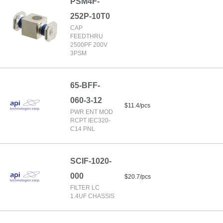
PSM4F-
252P-10T0
CAP
FEEDTHRU
2500PF 200V
3PSM
65-BFF-
060-3-12
$11.4/pcs
PWR ENT MOD
RCPT IEC320-
C14 PNL
SCIF-1020-
000
$20.7/pcs
FILTER LC
1.4UF CHASSIS