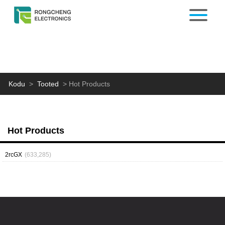
Kodu
>
Tooted
>
Hot Products
Hot Products
2rcGX
(633,285)