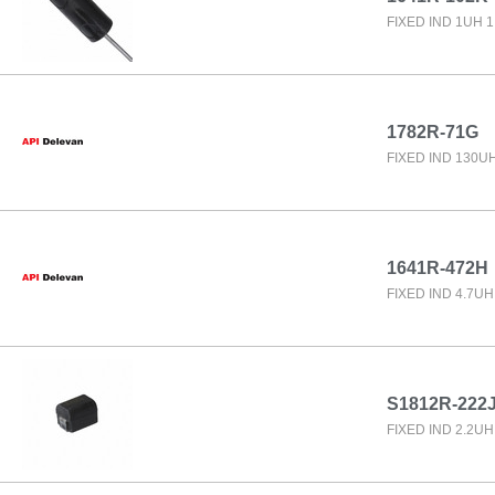
FIXED IND 1UH 
1782R-71G
FIXED IND 130U
1641R-472H
FIXED IND 4.7U
S1812R-222
FIXED IND 2.2U