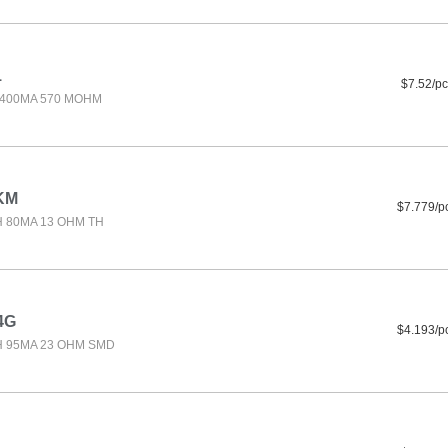
1
$7.52/pc
 400MA 570 MOHM
KM
$7.779/p
H 80MA 13 OHM TH
4G
$4.193/p
H 95MA 23 OHM SMD