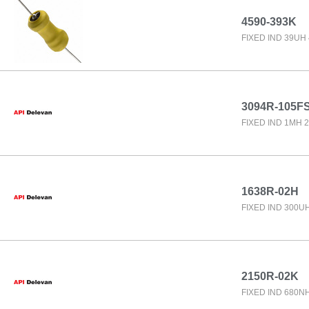
4590-393K
FIXED IND 39UH
3094R-105F
FIXED IND 1MH 
1638R-02H
FIXED IND 300U
2150R-02K
FIXED IND 680N