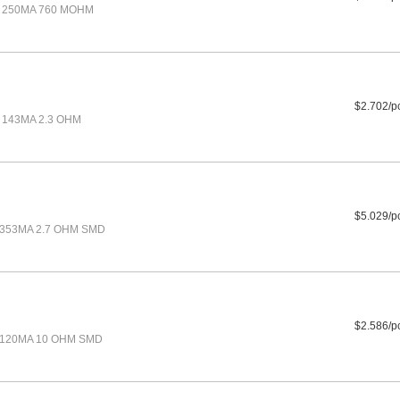
H 250MA 760 MOHM
$2.702/p
 143MA 2.3 OHM
$5.029/p
 353MA 2.7 OHM SMD
$2.586/p
 120MA 10 OHM SMD