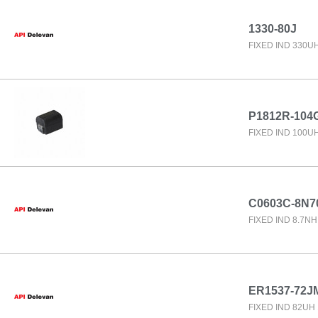
1330-80J
FIXED IND 330U
P1812R-104
FIXED IND 100U
C0603C-8N7
FIXED IND 8.7N
ER1537-72J
FIXED IND 82UH