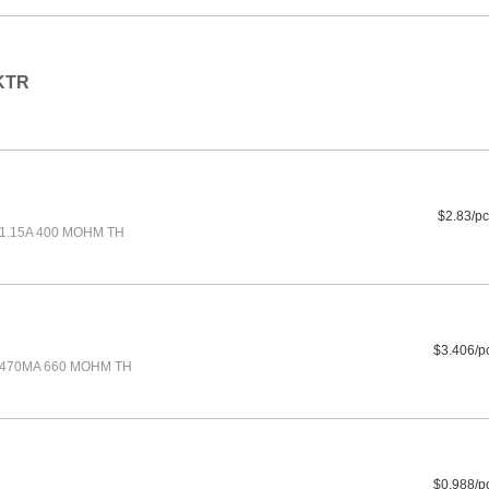
KTR
$2.83/pc
 1.15A 400 MOHM TH
$3.406/p
 470MA 660 MOHM TH
$0.988/p