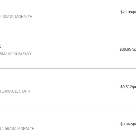
$2.109/p
 4.63A 31 MOHM TH
S
$36.657/
25MA 80 OHM SMD
$0.812/p
H 140MA 11.5 OHM
$0.942/p
H 1.96A 80 MOHM TH