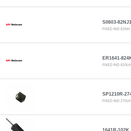
S0603-82NJ
FIXED IND 82NH
ER1641-824
FIXED IND 820U
SP1210R-27
FIXED IND 270U
1641R-102K