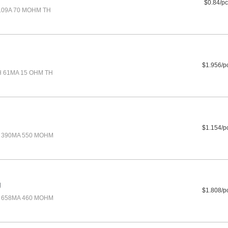
$0.84/pc
1.09A 70 MOHM TH
$1.956/p
H 61MA 15 OHM TH
$1.154/p
H 390MA 550 MOHM
J
$1.808/p
H 658MA 460 MOHM