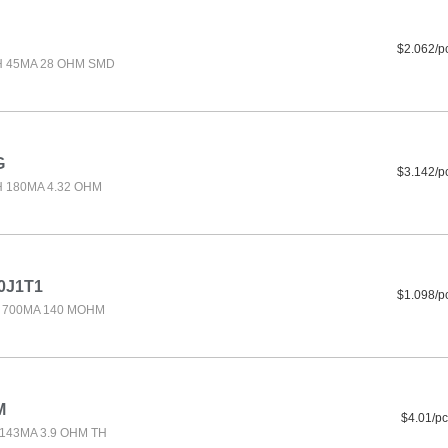
$2.062/p
H 45MA 28 OHM SMD
G
$3.142/p
H 180MA 4.32 OHM
0J1T1
$1.098/p
H 700MA 140 MOHM
M
$4.01/pc
 143MA 3.9 OHM TH