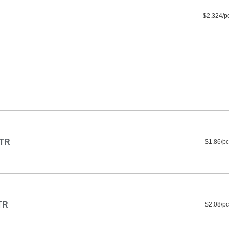
$2.324/p
 TR
$1.86/pc
TR
$2.08/pc