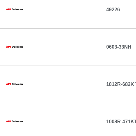
49226
0603-33NH
1812R-682K
1008R-471K