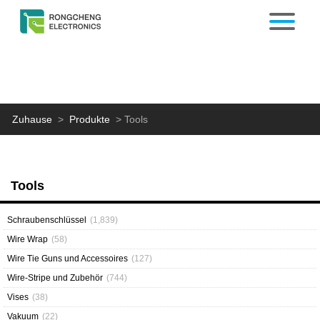
Zuhause
>
Produkte
>
Tools
Tools
Schraubenschlüssel
(1,839)
Wire Wrap
(58)
Wire Tie Guns und Accessoires
(127)
Wire-Stripe und Zubehör
(744)
Vises
(38)
Vakuum
(22)