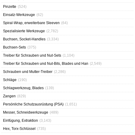
Pinzette
(524)
Einsatz-Werkzeuge
(62)
Spiral-Wrap, erweiterbare Sleeven
(64)
Spezialisierte Werkzeuge
(2,782)
Buchsen, Socket-Handles
(3,334)
Buchsen-Sets
(375)
Treiber für Schrauben und Nut-Sets
(1,104)
Treiber für Schrauben und Nut-Bits, Blades und Han
(2,549)
Schrauben und Mutter-Treiber
(2,286)
Schläge
(190)
Schlagwerkzeug, Blades
(139)
Zangen
(829)
Persönliche Schutzausrüstung (PSA)
(1,651)
Messer, Schneidwerkzeuge
(489)
Einfügung, Extraktion
(3,143)
Hex, Torx-Schlüssel
(735)