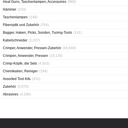
Heat Guns, Taschenlampen, Accessoires
(866)
Hämmer
(233)
Taschenlampen
(148)
Fiberoptik und Zubehör
(764)
Bagger, Haken, Picks, Sonden, Tuning-Tools
(141)
Kabelschneider
(1,037)
Crimper, Anwender, Pressen-Zubehör
(46,648)
Crimpen, Anwender, Pressen
(18,135)
Crimp-Köpfe, die Sets
(4,003)
Chemikalien, Reiniger
(194)
Assorted Tool Kits
(431)
Zubehör
(5,070)
Abrasives
(4,196)