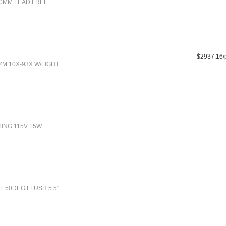
.0MM LEAD FREE
$2937.16/
M 10X-93X W/LIGHT
ING 115V 15W
L 50DEG FLUSH 5.5"