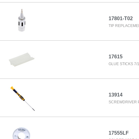
17801-T02
TIP REPLACEME
17615
GLUE STICKS 7/16
13914
SCREWDRIVER P
17555LF