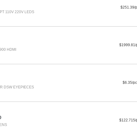
$251.39/
PT 110V 220V LEDS
$1999.81/
900 HDMI
$6.35/pc
R DSW EYEPIECES
D
$122.715/
LENS