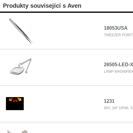
Produkty související s Aven
18053USA
TWEEZER POINT U
26505-LED-
LAMP MAGNIFIER
1231
9PC 3/8" DPWL 