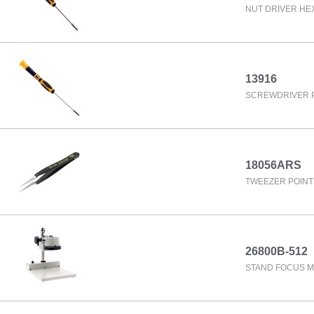
NUT DRIVER HE
13916
SCREWDRIVER P
18056ARS
TWEEZER POINT 
26800B-512
STAND FOCUS M