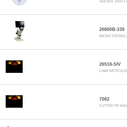
SOLDER 100G 1
26800B-339
MICRO STEREO Z
26516-SIV
LAMP ARTICULAT
7082
CUTTER TIP ANG