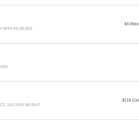
$4.06/pc
N WITH #11 BLADE
250G
$218.11/p
TL 10X-200X W/LIGHT