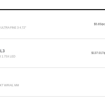
$5.65/pc
LTRA FINE 3 4.72"
XL3
$137.017/
 1.75X LED
SKT W/RAIL MM