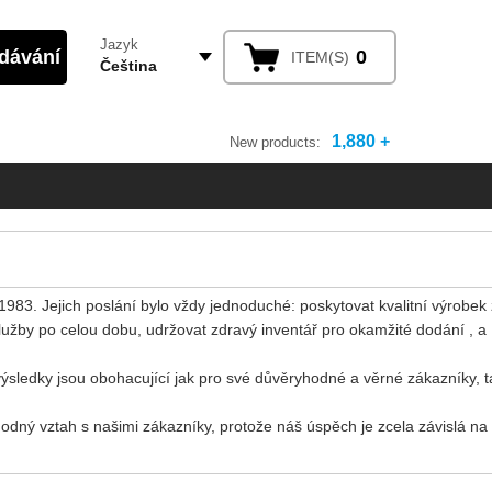
Jazyk
0
ITEM(S)
Čeština
1,880 +
New products:
1983. Jejich poslání bylo vždy jednoduché: poskytovat kvalitní výrobek
užby po celou dobu, udržovat zdravý inventář pro okamžité dodání , a
 výsledky jsou obohacující jak pro své důvěryhodné a věrné zákazníky, t
odný vztah s našimi zákazníky, protože náš úspěch je zcela závislá na