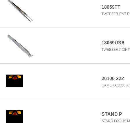
18059TT
TWEEZER PNT RN
18069USA
TWEEZER POINTE
26100-222
CAMERA 2080 X 
STAND P
STAND FOCUS M