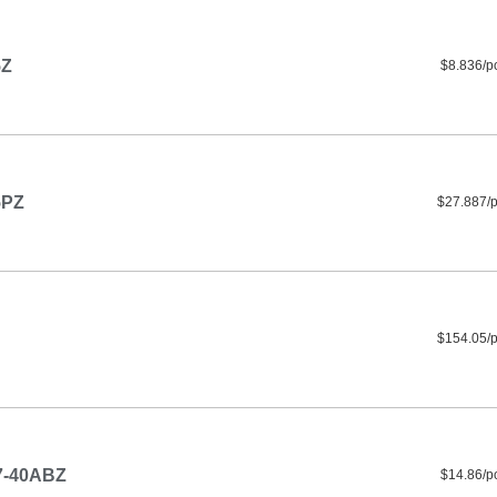
5Z
$8.836/p
5PZ
$27.887/
$154.05/
7-40ABZ
$14.86/p