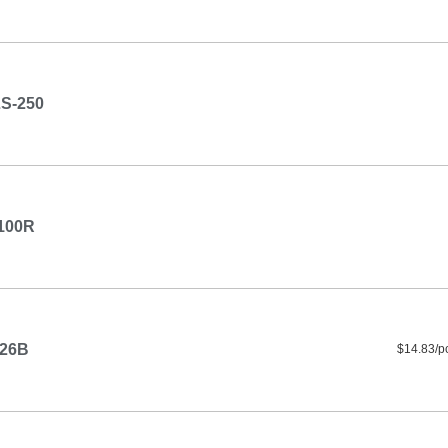
S-250
100R
26B
$14.83/p