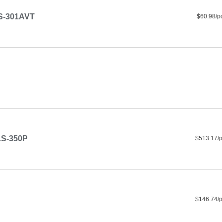
S-301AVT
$60.98/p
S-350P
$513.17/
$146.74/