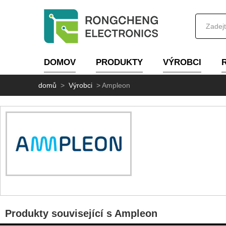
DOMOV
PRODUKTY
VÝROBCI
domů
>
Výrobci
>
Ampleon
Produkty související s Ampleon