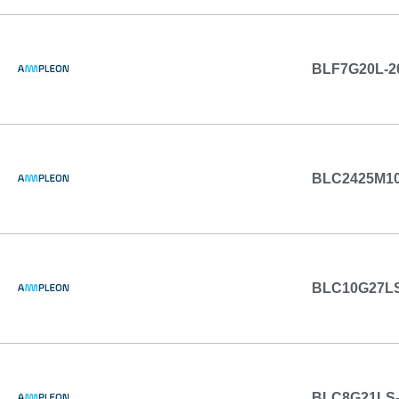
BLF7G20L-2
BLC2425M1
BLC10G27L
BLC8G21LS