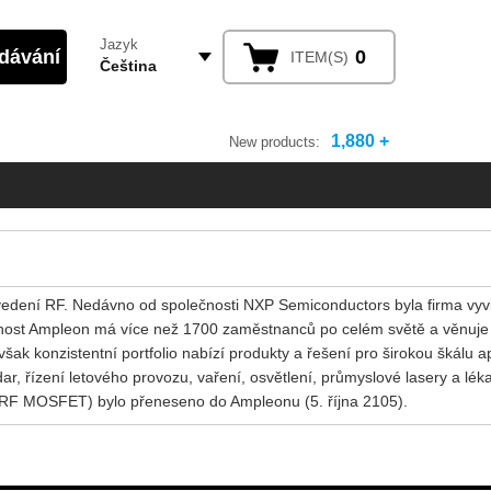
Jazyk
0
ITEM(S)
Čeština
1,880 +
New products:
 vedení RF. Nedávno od společnosti NXP Semiconductors byla firma vyv
ečnost Ampleon má více než 1700 zaměstnanců po celém světě a věnuje
šak konzistentní portfolio nabízí produkty a řešení pro širokou škálu ap
adar, řízení letového provozu, vaření, osvětlení, průmyslové lasery a lék
, RF MOSFET) bylo přeneseno do Ampleonu (5. října 2105).