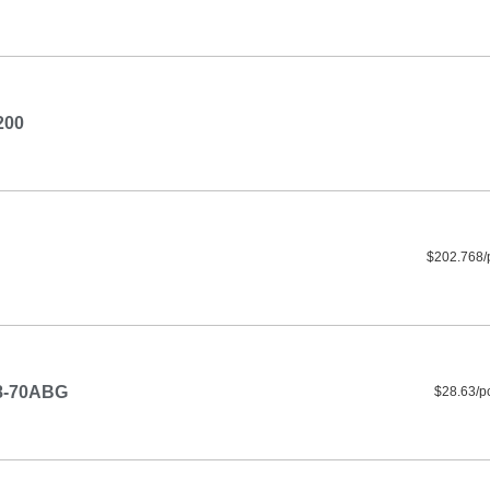
200
$202.768/
8-70ABG
$28.63/p