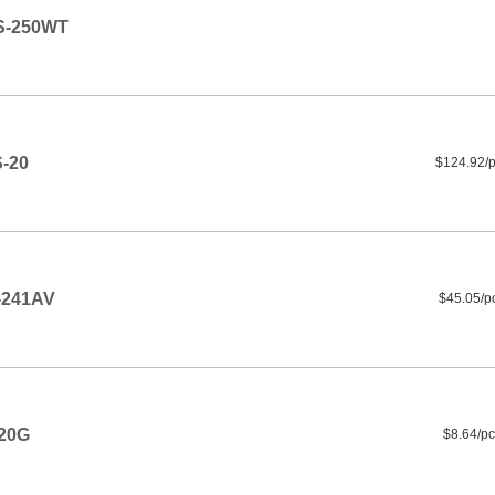
S-250WT
-20
$124.92/
-241AV
$45.05/p
20G
$8.64/pc