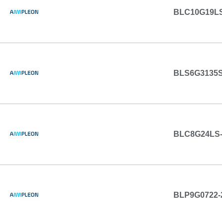
BLC10G19L
BLS6G3135S
BLC8G24LS
BLP9G0722-