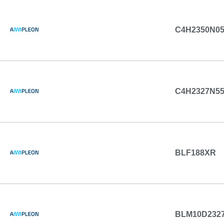
C4H2350N0
C4H2327N5
BLF188XR
BLM10D232