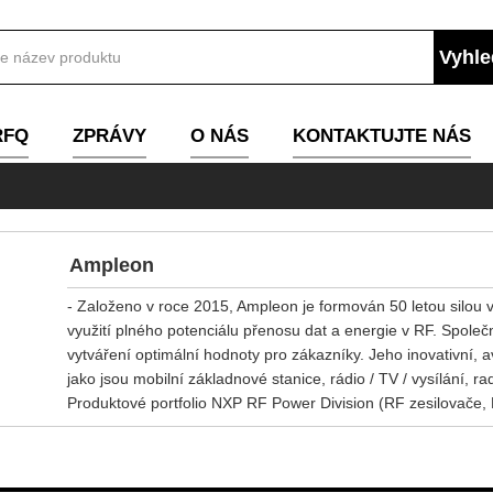
RFQ
ZPRÁVY
O NÁS
KONTAKTUJTE NÁS
Ampleon
- Založeno v roce 2015, Ampleon je formován 50 letou silou
využití plného potenciálu přenosu dat a energie v RF. Spol
vytváření optimální hodnoty pro zákazníky. Jeho inovativní, av
jako jsou mobilní základnové stanice, rádio / TV / vysílání, r
Produktové portfolio NXP RF Power Division (RF zesilovače