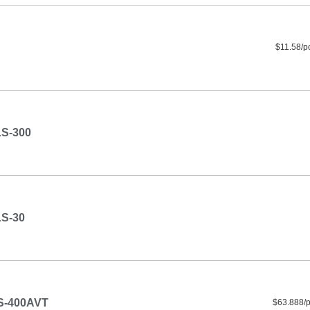
$11.58/p
S-300
S-30
S-400AVT
$63.888/