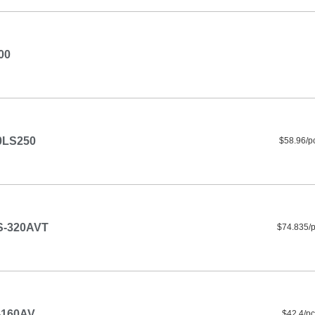
00
0LS250
$58.96/p
S-320AVT
$74.835/
-160AV
$42.4/pc