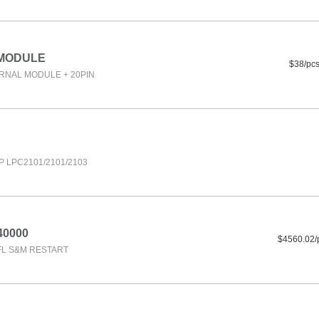
-MODULE
$38/pc
RNAL MODULE + 20PIN
 LPC2101/2101/2103
40000
$4560.02/
FL S&M RESTART