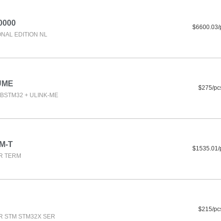
0000
$6600.03/
NAL EDITION NL
UME
$275/pc
BSTM32 + ULINK-ME
M-T
$1535.01/
R TERM
$215/pc
R STM STM32X SER