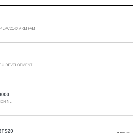
P LPC214X ARM FAM
MCU DEVELOPMENT
0000
ION NL
3FS20