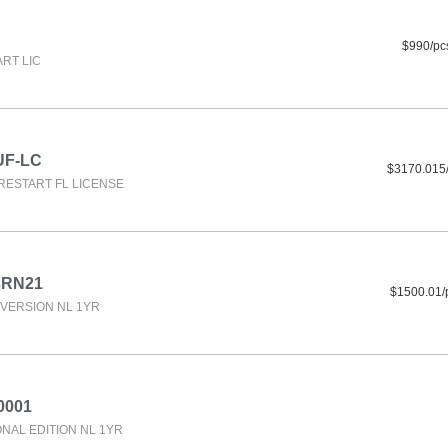
$990/pc
RT LIC
UF-LC
$3170.015
RESTART FL LICENSE
3RN21
$1500.01/
VERSION NL 1YR
0001
NAL EDITION NL 1YR