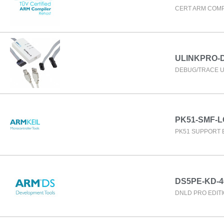
CERT ARM COMP
ULINKPRO-
DEBUG/TRACE U
PK51-SMF-L
PK51 SUPPORT E
DS5PE-KD-4
DNLD PRO EDITI