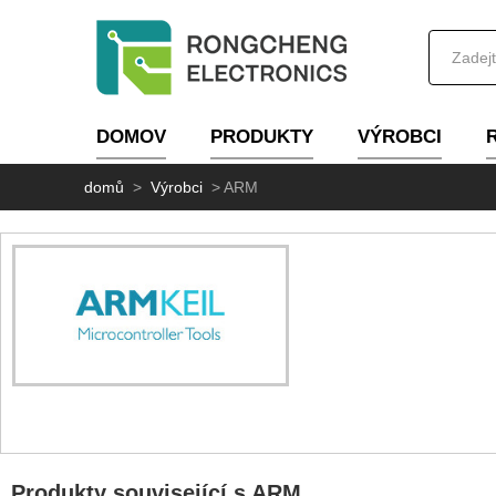
DOMOV
PRODUKTY
VÝROBCI
domů
>
Výrobci
>
ARM
Produkty související s ARM