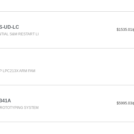
S-UD-LC
$1535.01/
TIAL S&M RESTART LI
P LPC213X ARM FAM
341A
$5995.03/
PROTOTYPING SYSTEM