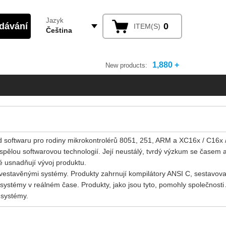
Jazyk
0
ITEM(S)
Čeština
1,880 +
New products:
ded softwaru pro rodiny mikrokontrolérů 8051, 251, ARM a XC16x / C16x 
ělou softwarovou technologií. Její neustálý, tvrdý výzkum se časem 
ré usnadňují vývoj produktu.
 vestavěnými systémy. Produkty zahrnují kompilátory ANSI C, sestavov
í systémy v reálném čase. Produkty, jako jsou tyto, pomohly společnost
 systémy.