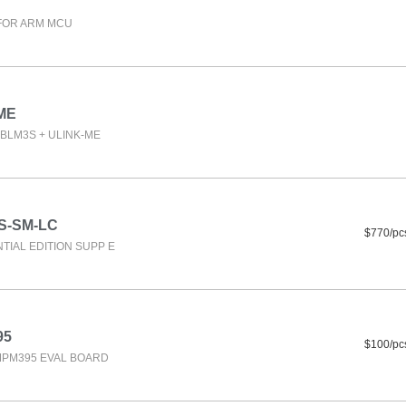
FOR ARM MCU
ME
BLM3S + ULINK-ME
S-SM-LC
$770/pc
TIAL EDITION SUPP E
95
$100/pc
TMPM395 EVAL BOARD