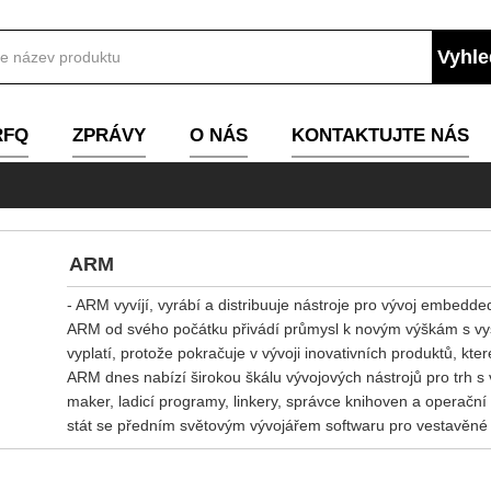
RFQ
ZPRÁVY
O NÁS
KONTAKTUJTE NÁS
ARM
- ARM vyvíjí, vyrábí a distribuuje nástroje pro vývoj embed
ARM od svého počátku přivádí průmysl k novým výškám s vysp
vyplatí, protože pokračuje v vývoji inovativních produktů, kte
ARM dnes nabízí širokou škálu vývojových nástrojů pro trh s
maker, ladicí programy, linkery, správce knihoven a operačn
stát se předním světovým vývojářem softwaru pro vestavěné