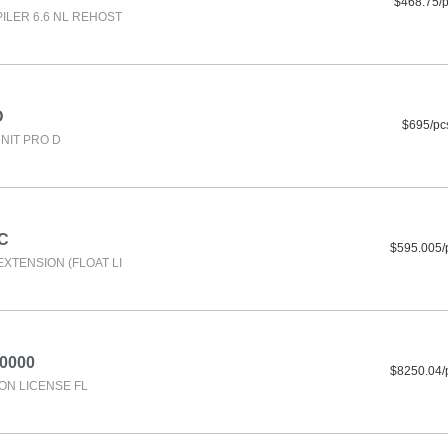
$468.75/
ILER 6.6 NL REHOST
D
$695/pc
NIT PRO D
C
$595.005/
XTENSION (FLOAT LI
0000
$8250.04/
ON LICENSE FL