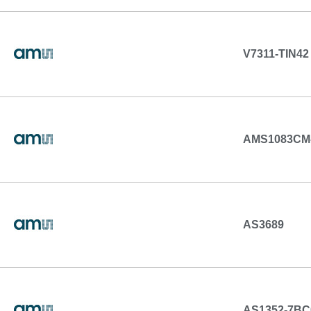
V7311-TIN42
AMS1083CM
AS3689
AS1352-7BC