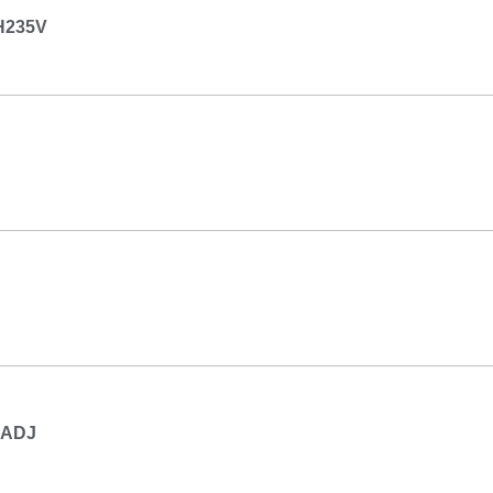
H235V
-ADJ