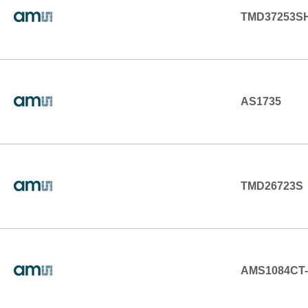
TMD37253S
AS1735
TMD26723S
AMS1084CT