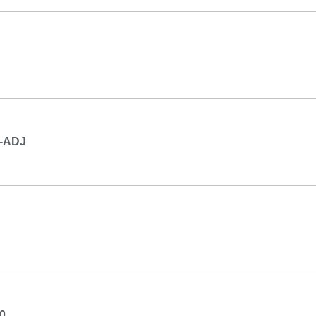
-ADJ
0