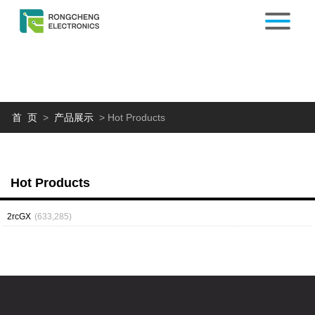
首 页
>
产品展示
>
Hot Products
Hot Products
2rcGX
(633,285)