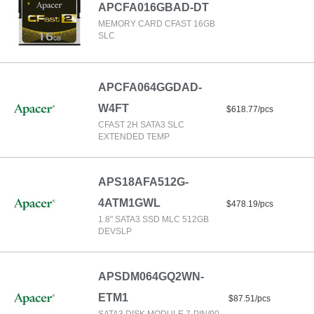
APCFA016GBAD-DT
MEMORY CARD CFAST 16GB
SLC
APCFA064GGDAD-
W4FT
$618.77/pcs
CFAST 2H SATA3 SLC
EXTENDED TEMP
APS18AFA512G-
4ATM1GWL
$478.19/pcs
1.8" SATA3 SSD MLC 512GB
DEVSLP
APSDM064GQ2WN-
ETM1
$87.51/pcs