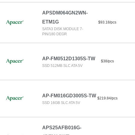
APSDM064GN2WN-
ETM1G
$93.18/pcs
SATA3 DISK MODULE 7-
PIN/180 DEGR
AP-FM0512D1305S-TW
$38/pcs
SSD 512MB SLC ATA 5V
AP-FM016GD3005S-TW
$219.84/pcs
SSD 16GB SLC ATA 5V
APS25AFB016G-