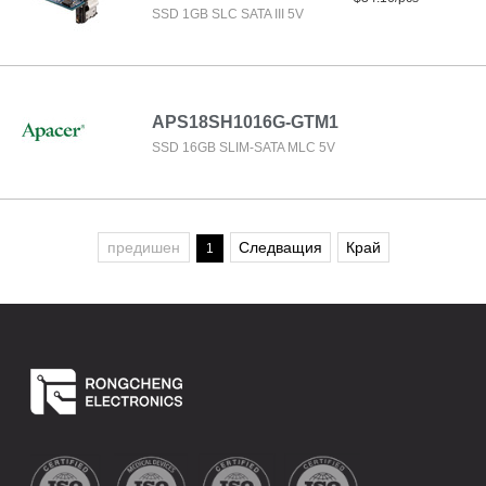
SSD 1GB SLC SATA III 5V
APS18SH1016G-GTM1
SSD 16GB SLIM-SATA MLC 5V
предишен
Следващия
Край
1