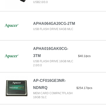
USB2.0/3.0
APHA064GA20CG-2TM
USB FLASH DRIVE 64GB MLC
APHA016GAK0CG-
3TM
$40.1/pcs
USB FLASH DRIVE 16GB MLC
2.0/3.0
AP-CF016GE3NR-
NDNRQ
$254.17/pcs
MEM CARD COMPACTFLASH
16GB SLC