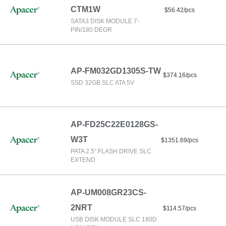
CTM1W
$56.42/pcs
SATA3 DISK MODULE 7-
PIN/180 DEGR
AP-FM032GD1305S-TW
$374.16/pcs
SSD 32GB SLC ATA 5V
AP-FD25C22E0128GS-
W3T
$1351.69/pcs
PATA 2.5" FLASH DRIVE SLC
EXTEND
AP-UM008GR23CS-
2NRT
$114.57/pcs
USB DISK MODULE SLC 180D