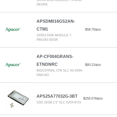
SATA3 DISK MODULE 7-PIN/90
DEGRE
APSDM016GS2AN-
CTM1
$58.75/pcs
SATA3 DISK MODULE 7-
PIN/180 DEGR
AP-CF004GRANS-
ETNDNRC
$93.21/pcs
INDUSTRIAL CF6 SLC 4G NON-
DMA NO
APS25A77032G-3BT
$250.576/pcs
SSD 32GB 2.5" SLC SATA III 5V