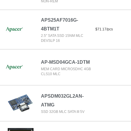
NON-REM
APS25AF7016G-
4BTM1T
$71.17/pcs
2.5" SATA SSD 15NM MLC
DEVSLP 16
AP-MSD04GCA-1DTM
MEM CARD MICROSDHC 4GB
CLS10 MLC
APSDM032GL2AN-
ATMG
SSD 32GB MLC SATA III 5V