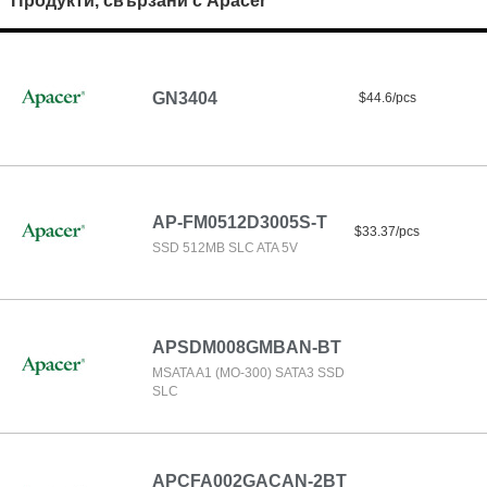
Продукти, свързани с Apacer
GN3404
$44.6/pcs
AP-FM0512D3005S-T
$33.37/pcs
SSD 512MB SLC ATA 5V
APSDM008GMBAN-BT
MSATA A1 (MO-300) SATA3 SSD
SLC
APCFA002GACAN-2BT