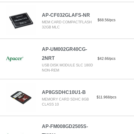
AP-CF032GLAFS-NR
$68.56/pcs
MEM CARD COMPACTFLASH
32GB MLC
AP-UM002GR40CG-
2NRT
$42.66/pcs
USB DISK MODULE SLC 180D
NON-REM
AP8GSDHC10U1-B
$11.968/pcs
MEMORY CARD SDHC 8GB
CLASS 10
AP-FM008GD2505S-