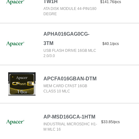
TW1H
$141.76/pcs
ATA DISK MODULE 44-PIN/180
DEGRE
APHA016GAG0CG-
3TM
$40.1/pcs
USB FLASH DRIVE 16GB MLC
2.0/3.0
APCFA016GBAN-DTM
MEM CARD CFAST 16GB
CLASS 10 MLC
AP-MSD16GCA-1HTM
$33.85/pcs
INDUSTRIAL MICROSDHC H1-
M MLC 16