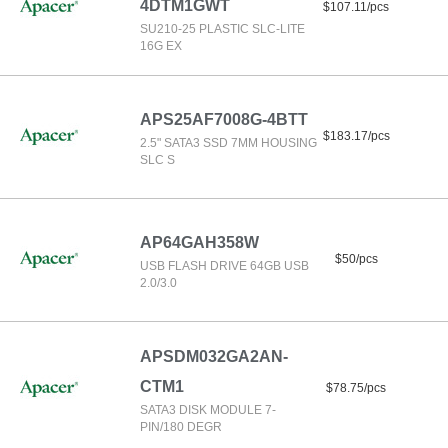
4DTM1GWT
$107.11/pcs
SU210-25 PLASTIC SLC-LITE
16G EX
APS25AF7008G-4BTT
$183.17/pcs
2.5" SATA3 SSD 7MM HOUSING
SLC S
AP64GAH358W
$50/pcs
USB FLASH DRIVE 64GB USB
2.0/3.0
APSDM032GA2AN-
CTM1
$78.75/pcs
SATA3 DISK MODULE 7-
PIN/180 DEGR