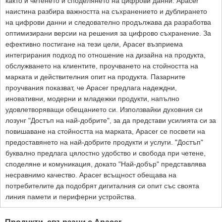
както и четенето и споделянето на цифрови данни. Apacer
наистина разбира важността на съхранението и дублирането
на цифрови данни и следователно продължава да разработва
оптимизирани версии на решения за цифрово съхранение. За
ефективно постигане на тези цели, Apacer възприема
интегрирания подход по отношение на дизайна на продукта,
обслужването на клиентите, проучването на стойността на
марката и действителния опит на продукта. Пазарните
проучвания показват, че Apacer предлага надеждни,
иновативни, модерни и младежки продукти, напълно
удовлетворяващи обещанието си. Използвайки духовния си
лозунг "Достъп на най-добрите", за да представи усилията си за
повишаване на стойността на марката, Apacer се посвети на
предоставянето на най-добрите продукти и услуги. "Достъп"
буквално предлага цялостно удобство и свобода при четене,
споделяне и комуникация, докато "Най-добър" представлява
несравнимо качество. Apacer всъщност обещава на
потребителите да подобрят дигиталния си опит със своята
линия памети и периферни устройства.