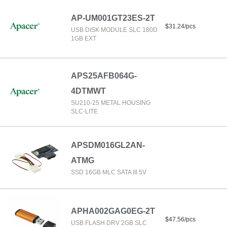
AP-UM001GT23ES-2T
$31.24/pcs
USB DISK MODULE SLC 180D
1GB EXT
APS25AFB064G-
4DTMWT
SU210-25 METAL HOUSING
SLC-LITE
APSDM016GL2AN-
ATMG
SSD 16GB MLC SATA III 5V
APHA002GAG0EG-2T
$47.56/pcs
USB FLASH DRV 2GB SLC