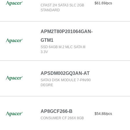
$61.69/pcs
CFAST 2H SATA3 SLC 2GB
STANDARD
APM2T80P201064GAN-
GTM1
SSD 64GB M.2 MLC SATA III
3.3V
APSDM002GQ3AN-AT
SATA3 DISK MODULE 7-PIN/90
DEGRE
AP8GCF266-B
$54.88/pcs
CONSUMER CF 266X 8GB