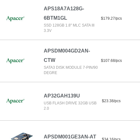
APS18A7A128G-
6BTM1GL
$179.27/pcs
SSD 128GB 1.8" MLC SATA III
3.3V
APSDM004GD2AN-
CTW
$107.68/pcs
SATA3 DISK MODULE 7-PIN/90
DEGRE
AP32GAH139U
$23.38/pcs
USB FLASH DRIVE 32GB USB
2.0
APSDM001GE3AN-AT
$34.16/pcs