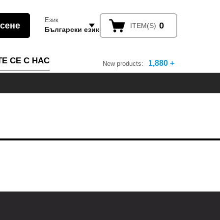
Език
0
ITEM(S)
Български език
Е СЕ С НАС
1,880 +
New products: