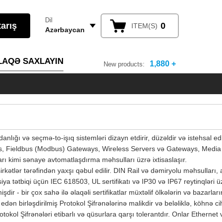
Dil
0
ITEM(S)
Azərbaycan
LAQƏ SAXLAYIN
1,880 +
New products:
nlığı və seçmə-to-işıq sistemləri dizayn etdirir, düzəldir və istehsal edi
ies, Fieldbus (Modbus) Gateways, Wireless Servers və Gateways, Media
rı kimi sənaye avtomatlaşdırma məhsulları üzrə ixtisaslaşır.
irkətlər tərəfindən yaxşı qəbul edilir. DIN Rail və dəmiryolu məhsulları, 
ya tətbiqi üçün IEC 618503, UL sertifikatı və IP30 və IP67 reytinqləri ü
r - bir çox sahə ilə əlaqəli sertifikatlar müxtəlif ölkələrin və bazarları
ən birləşdirilmiş Protokol Şifrənələrinə malikdir və beləliklə, köhnə ci
tokol Şifrənələri etibarlı və qüsurlara qarşı tolerantdır. Onlar Ethernet 