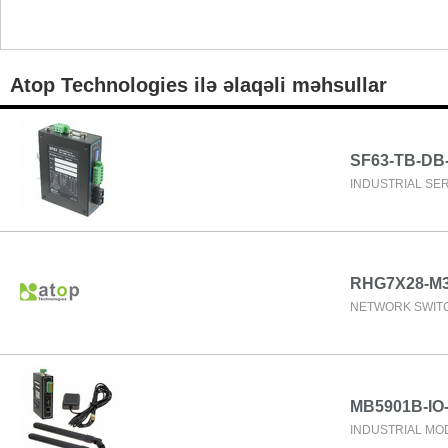
Atop Technologies ilə əlaqəli məhsullar
SF63-TB-DB
INDUSTRIAL SER
RHG7X28-M
NETWORK SWIT
MB5901B-IO
INDUSTRIAL MO