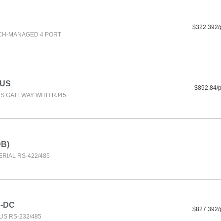
$322.392/
CH-MANAGED 4 PORT
-US
$892.84/
S GATEWAY WITH RJ45
DB)
RIAL RS-422/485
N-DC
$827.392/
S RS-232/485