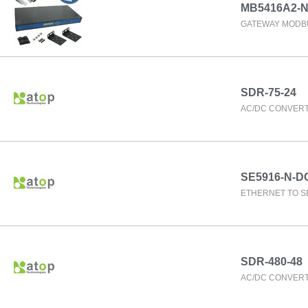
MB5416A2-N
GATEWAY MODBU
SDR-75-24
AC/DC CONVERT
SE5916-N-D
ETHERNET TO SE
SDR-480-48
AC/DC CONVERT