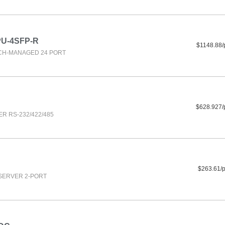
U-4SFP-R
$1148.88/
CH-MANAGED 24 PORT
$628.927/
R RS-232/422/485
$263.61/
 SERVER 2-PORT