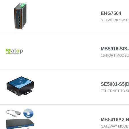
EHG7504
NETWORK SWIT
MB5916-SIS
16-PORT MODBU
SE5001-S5(
ETHERNET TO SE
MB5416A2-
GATEWAY MODBU