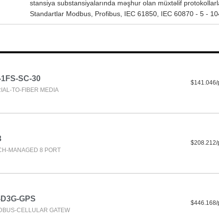
stansiya substansiyalarında məşhur olan müxtəlif protokollarl
Standartlar Modbus, Profibus, IEC 61850, IEC 60870 - 5 - 104
-1FS-SC-30
$141.046/
IAL-TO-FIBER MEDIA
3
$208.212/
CH-MANAGED 8 PORT
-D3G-GPS
$446.168/
DBUS-CELLULAR GATEW