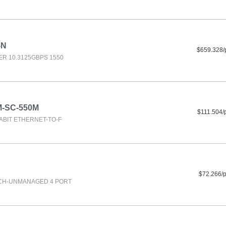
-N
$659.328/
R 10.3125GBPS 1550
M-SC-550M
$111.504/
ABIT ETHERNET-TO-F
$72.266/
CH-UNMANAGED 4 PORT