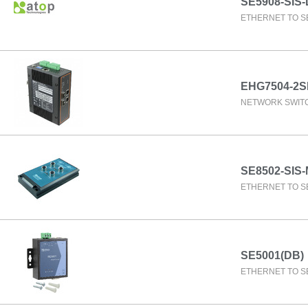
SE5908-SIS
ETHERNET TO SE
EHG7504-2S
NETWORK SWIT
SE8502-SIS
ETHERNET TO SE
SE5001(DB)
ETHERNET TO SE