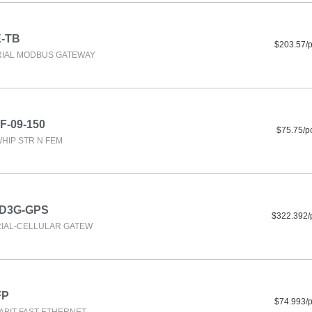
-TB
$203.57/
RIAL MODBUS GATEWAY
F-09-150
$75.75/p
WHIP STR N FEM
-D3G-GPS
$322.392/
RIAL-CELLULAR GATEW
FP
$74.993/