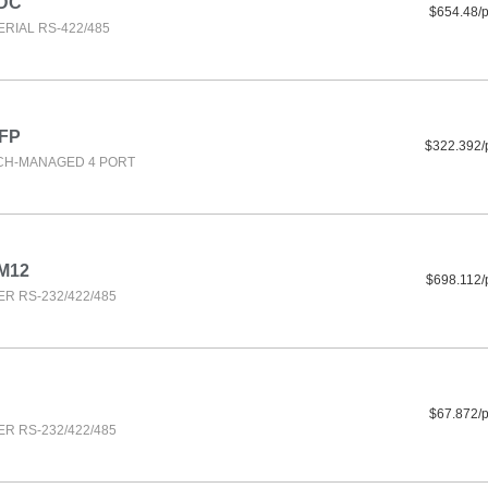
-DC
$654.48/
RIAL RS-422/485
FP
$322.392/
CH-MANAGED 4 PORT
-M12
$698.112/
R RS-232/422/485
$67.872/
R RS-232/422/485