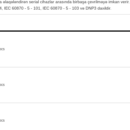
a əlaqələndirən serial cihazlar arasında birbaşa çevrilməyə imkan verir.
, IEC 60870 - 5 - 101, IEC 60870 - 5 - 103 və DNP3 daxildir.
pcs
pcs
pcs