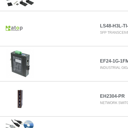
LS48-H3L-TI
SFP TRANSCEIVE
EF24-1G-1F
INDUSTRIAL GIG
EH2304-PR
NETWORK SWIT