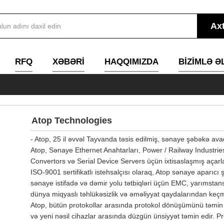
RFQ
XƏBƏRI
HAQQIMIZDA
BIZIMLƏ Ə
Atop Technologies
- Atop, 25 il əvvəl Tayvanda təsis edilmiş, sənaye şəbəkə avada
Atop, Sənaye Ethernet Anahtarları, Power / Railway Industr
Convertors və Serial Device Servers üçün ixtisaslaşmış açarla
ISO-9001 sertifikatlı istehsalçısı olaraq, Atop sənaye aparıcı ş
sənaye istifadə və dəmir yolu tətbiqləri üçün EMC, yarımstansi
dünya miqyaslı təhlükəsizlik və əməliyyat qaydalarından keçmişdi
Atop, bütün protokollar arasında protokol dönüşümünü təmin ed
və yeni nəsil cihazlar arasında düzgün ünsiyyət təmin edir. Pro