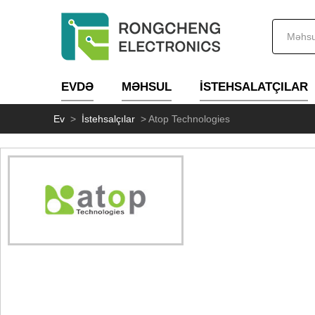
EVDƏ
MƏHSUL
İSTEHSALATÇILAR
Ev
>
İstehsalçılar
>
Atop Technologies