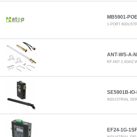
MB5901-POE
1-PORT INDUST
ANT-WS-A-N
RF ANT 2.4GHZ 
SE5901B-IO
INDUSTRIAL SE
EF24-1G-1S