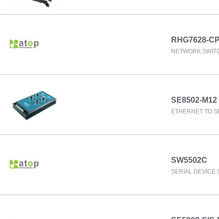
RHG7628-CP
NETWORK SWIT
SE8502-M12
ETHERNET TO SE
SW5502C
SERIAL DEVICE