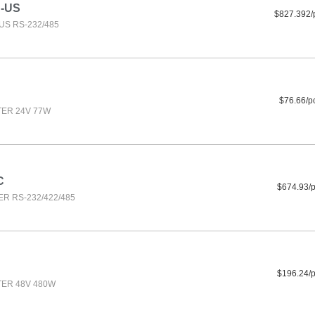
-US
$827.392/
S RS-232/485
$76.66/p
ER 24V 77W
C
$674.93/
R RS-232/422/485
$196.24/
ER 48V 480W